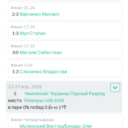
Финал
21..24
2:3
Варченко Михаил
Финал
17..24
1:3
Мул Степан
Финал
17..32
3:0
Мигали Себастиан
Финал
1/16
1:3
Слюзенко Владислав
23-27 апр., 2018
5
Чемпионат Украины Парный Разряд
место
Юниоры U18 2018
в паре
0
%
побед
0
👍 vs
1
👎
Финал
Четвертьфинал
Молинский Виктор
/
Биндас Олег