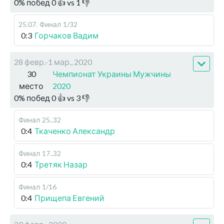
0
%
побед
0
👍 vs
1
👎
25.07
.
Финал
1/32
0:3
Горчаков Вадим
28 февр.-1 мар., 2020
30
Чемпионат Украины Мужчины
место
2020
0
%
побед
0
👍 vs
3
👎
Финал
25..32
0:4
Ткаченко Александр
Финал
17..32
0:4
Третяк Назар
Финал
1/16
0:4
Прищепа Евгений