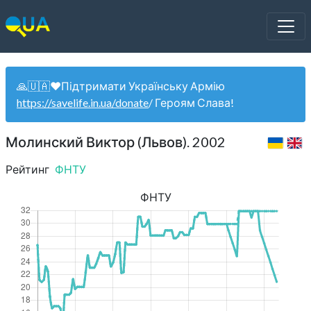
🙏🇺🇦❤️Підтримати Українську Армію
https://savelife.in.ua/donate
/ Героям Слава!
Молинский Виктор (Львов). 2002
Рейтинг
ФНТУ
ФНТУ