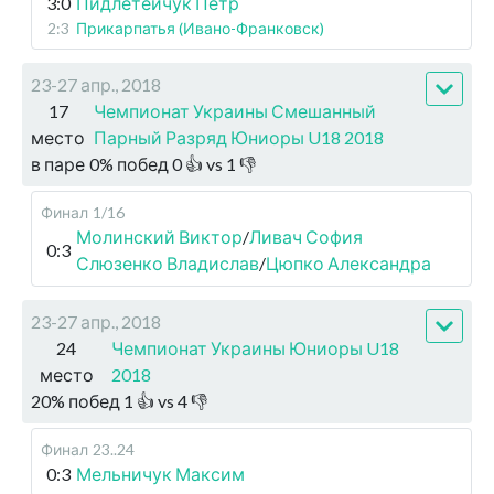
3:0
Пидлетейчук Петр
2:3
Прикарпатья (Ивано-Франковск)
23-27 апр., 2018
17
Чемпионат Украины Смешанный
место
Парный Разряд Юниоры U18 2018
в паре
0
%
побед
0
👍 vs
1
👎
Финал
1/16
Молинский Виктор
/
Ливач София
0:3
Слюзенко Владислав
/
Цюпко Александра
23-27 апр., 2018
24
Чемпионат Украины Юниоры U18
место
2018
20
%
побед
1
👍 vs
4
👎
Финал
23..24
0:3
Мельничук Максим