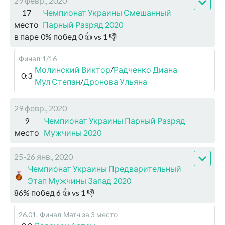
29 февр., 2020
17
Чемпионат Украины Смешанный
место
Парный Разряд 2020
в паре
0
%
побед
0
👍 vs
1
👎
Финал
1/16
Молинский Виктор
/
Радченко Диана
0:3
Мул Степан
/
Дронова Ульяна
29 февр., 2020
9
Чемпионат Украины Парный Разряд
место
Мужчины 2020
25-26 янв., 2020
Чемпионат Украины Предварительный
Этап Мужчины Запад 2020
86
%
побед
6
👍 vs
1
👎
26.01
.
Финал
Матч за 3 место