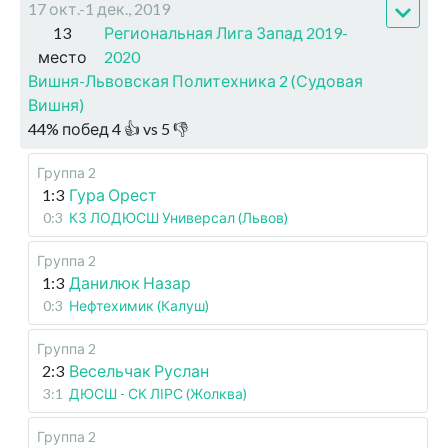
17 окт.-1 дек., 2019
13
Региональная Лига Запад 2019-
место
2020
Вишня-Львовская Политехника 2 (Судовая
Вишня)
44
%
побед
4
👍 vs
5
👎
Группа 2
1:3
Гура Орест
0:3
КЗ ЛОДЮСШ Универсал (Львов)
Группа 2
1:3
Данилюк Назар
0:3
Нефтехимик (Калуш)
Группа 2
2:3
Весельчак Руслан
3:1
ДЮСШ - СК ЛІРС (Жолква)
Группа 2