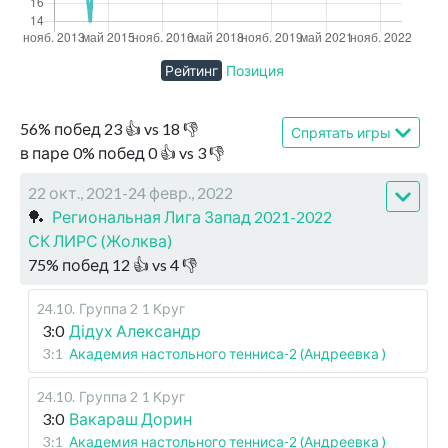
Рейтинг
Позиция
56
%
побед
23
👍 vs
18
👎
Спрятать игры
в паре
0
%
побед
0
👍 vs
3
👎
22 окт., 2021-24 февр., 2022
🏓
Региональная Лига Запад 2021-2022
СК ЛИРС (Жолква)
75
%
побед
12
👍 vs
4
👎
24.10
.
Группа 2
1 Круг
3:0
Дідух Александр
3:1
Академия настольного тенниса-2 (Андреевка )
24.10
.
Группа 2
1 Круг
3:0
Вакараш Дорин
3:1
Академия настольного тенниса-2 (Андреевка )