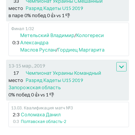
33
Чемпионат Украины Смешанный
место
Разряд Кадеты U15 2019
в паре
0
%
побед
0
👍 vs
1
👎
Финал
1/32
Метельский Владимир
/
Кологереси
0:3
Александра
Маслов Руслан
/
Гордиец Маргарита
13-15 мар., 2019
17
Чемпионат Украины Командный
место
Разряд Кадеты U15 2019
Запорожская область
0
%
побед
0
👍 vs
1
👎
13.03
.
Квалификация
матч №3
2:3
Соломаха Данил
0:3
Полтавская область-2