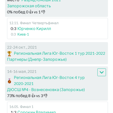
Запорожская область
0
%
побед
0
👍 vs
1
👎
12.11
.
Финал
Четвертьфинал
0:3
Юрченко Кирилл
0:3
Киев-1
22-24 окт., 2021
Региональная Лига Юг-Восток 1 тур 2021-2022
Партнеры (Днепр-Запорожье)
14-16 мая, 2021
Региональная Лига Юг-Восток 4 тур
2020-2021
ДЮСШ №4 - Вознесеновка (Запорожье)
73
%
побед
8
👍 vs
3
👎
16.05
.
Финал 1
1:3
Сорокин Владимир