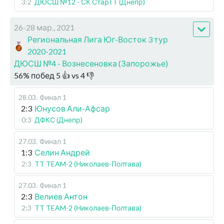
3:2
ДЮСШ №12 - СК СтарТТ (Днепр)
26-28 мар., 2021
Региональная Лига Юг-Восток 3 тур
2020-2021
ДЮСШ №4 - Вознесеновка (Запорожье)
56
%
побед
5
👍 vs
4
👎
28.03
.
Финал 1
2:3
Юнусов Али-Афсар
0:3
ДФКС (Днепр)
27.03
.
Финал 1
1:3
Селин Андрей
2:3
TT TEAM-2 (Николаев-Полтава)
27.03
.
Финал 1
2:3
Велиев Антон
2:3
TT TEAM-2 (Николаев-Полтава)