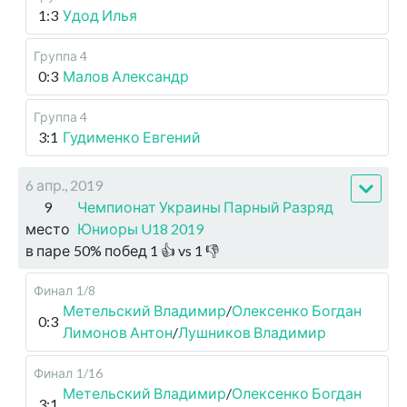
1:3
Удод Илья
Группа 4
0:3
Малов Александр
Группа 4
3:1
Гудименко Евгений
6 апр., 2019
9
Чемпионат Украины Парный Разряд
место
Юниоры U18 2019
в паре
50
%
побед
1
👍 vs
1
👎
Финал
1/8
Метельский Владимир
/
Олексенко Богдан
0:3
Лимонов Антон
/
Лушников Владимир
Финал
1/16
Метельский Владимир
/
Олексенко Богдан
3:1