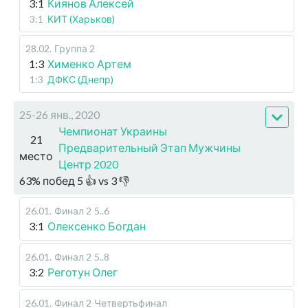
3:1
Киянов Алексей
3:1
КИТ (Харьков)
28.02
.
Группа 2
1:3
Хименко Артем
1:3
ДФКС (Днепр)
25-26 янв., 2020
Чемпионат Украины
21
Предварительный Этап Мужчины
место
Центр 2020
63
%
побед
5
👍 vs
3
👎
26.01
.
Финал 2
5..6
3:1
Олексенко Богдан
26.01
.
Финал 2
5..8
3:2
Реготун Олег
26.01
.
Финал 2
Четвертьфинал