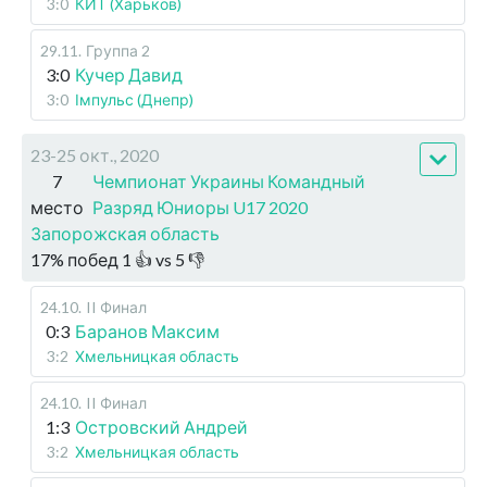
3:0
КИТ (Харьков)
29.11
.
Группа 2
3:0
Кучер Давид
3:0
Імпульс (Днепр)
23-25 окт., 2020
7
Чемпионат Украины Командный
место
Разряд Юниоры U17 2020
Запорожская область
17
%
побед
1
👍 vs
5
👎
24.10
.
II Финал
0:3
Баранов Максим
3:2
Хмельницкая область
24.10
.
II Финал
1:3
Островский Андрей
3:2
Хмельницкая область