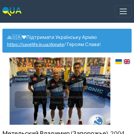
🙏🇺🇦❤️Підтримати Українську Армію
https://savelife.in.ua/donate
/ Героям Слава!
U21 Чемпионат Украины Командный Разряд
Юноши 2021
Метельский Владимир (Запорожье). 2004