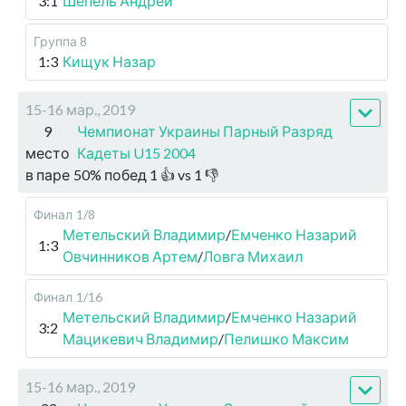
3:1
Шепель Андрей
Группа 8
1:3
Кищук Назар
15-16 мар., 2019
9
Чемпионат Украины Парный Разряд
место
Кадеты U15 2004
в паре
50
%
побед
1
👍 vs
1
👎
Финал
1/8
Метельский Владимир
/
Емченко Назарий
1:3
Овчинников Артем
/
Ловга Михаил
Финал
1/16
Метельский Владимир
/
Емченко Назарий
3:2
Мацикевич Владимир
/
Пелишко Максим
15-16 мар., 2019