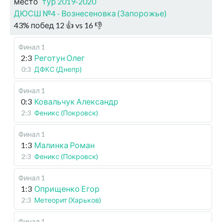
место
тур 2019-2020
ДЮСШ №4 - Вознесеновка (Запорожье)
43
%
побед
12
👍 vs
16
👎
Финал 1
2:3
Реготун Олег
0:3
ДФКС (Днепр)
Финал 1
0:3
Ковальчук Александр
2:3
Феникс (Покровск)
Финал 1
1:3
Малинка Роман
2:3
Феникс (Покровск)
Финал 1
1:3
Оприщенко Егор
2:3
Метеорит (Харьков)
Финал 1