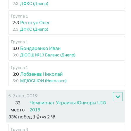
2:3
ДФКС (Днепр)
Группа 1
2:3
Реготун Олег
2:3
ДФКС (Днепр)
Группа 1
3:0
Бондаренко Иван
3:0
ДЮСШ №13 Баланс (Днепр)
Группа 1
3:0
Лобзенев Николай
3:0
МДЮСШОИ (Николаев)
5-7 апр., 2019
33
Чемпионат Украины Юниоры U18
место
2019
33
%
побед
1
👍 vs
2
👎
Группа 4