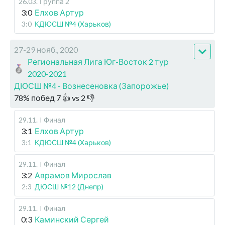
26.03
.
Группа 2
3:0
Елхов Артур
3:0
КДЮСШ №4 (Харьков)
27-29 нояб., 2020
Региональная Лига Юг-Восток 2 тур
2020-2021
ДЮСШ №4 - Вознесеновка (Запорожье)
78
%
побед
7
👍 vs
2
👎
29.11
.
I Финал
3:1
Елхов Артур
3:1
КДЮСШ №4 (Харьков)
29.11
.
I Финал
3:2
Аврамов Мирослав
2:3
ДЮСШ №12 (Днепр)
29.11
.
I Финал
0:3
Каминский Сергей