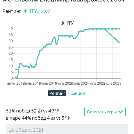
Рейтинг
ФНТУ
/
39.9
ФНТУ
Рейтинг
Позиция
51
%
побед
52
👍 vs
49
👎
Спрятать игры
в паре
44
%
побед
4
👍 vs
5
👎
16-19 дек., 2021