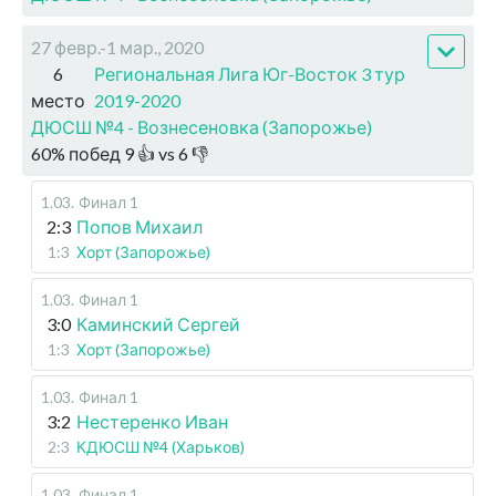
27 февр.-1 мар., 2020
6
Региональная Лига Юг-Восток 3 тур
место
2019-2020
ДЮСШ №4 - Вознесеновка (Запорожье)
60
%
побед
9
👍 vs
6
👎
1.03
.
Финал 1
2:3
Попов Михаил
1:3
Хорт (Запорожье)
1.03
.
Финал 1
3:0
Каминский Сергей
1:3
Хорт (Запорожье)
1.03
.
Финал 1
3:2
Нестеренко Иван
2:3
КДЮСШ №4 (Харьков)
1.03
.
Финал 1