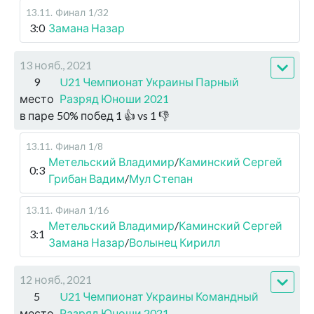
13.11
.
Финал
1/32
3:0
Замана Назар
13 нояб., 2021
9
U21 Чемпионат Украины Парный
место
Разряд Юноши 2021
в паре
50
%
побед
1
👍 vs
1
👎
13.11
.
Финал
1/8
Метельский Владимир
/
Каминский Сергей
0:3
Грибан Вадим
/
Мул Степан
13.11
.
Финал
1/16
Метельский Владимир
/
Каминский Сергей
3:1
Замана Назар
/
Волынец Кирилл
12 нояб., 2021
5
U21 Чемпионат Украины Командный
место
Разряд Юноши 2021