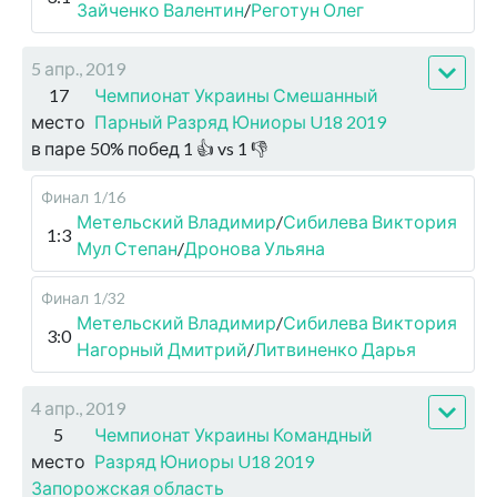
Зайченко Валентин
/
Реготун Олег
5 апр., 2019
17
Чемпионат Украины Смешанный
место
Парный Разряд Юниоры U18 2019
в паре
50
%
побед
1
👍 vs
1
👎
Финал
1/16
Метельский Владимир
/
Сибилева Виктория
1:3
Мул Степан
/
Дронова Ульяна
Финал
1/32
Метельский Владимир
/
Сибилева Виктория
3:0
Нагорный Дмитрий
/
Литвиненко Дарья
4 апр., 2019
5
Чемпионат Украины Командный
место
Разряд Юниоры U18 2019
Запорожская область