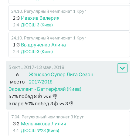
24.10
.
Регулярный чемпионат
1 Круг
2:3
Ивахив Валерия
2:4
ДЮСШ-3 (Киев)
24.10
.
Регулярный чемпионат
1 Круг
1:3
Выдрученко Алина
2:4
ДЮСШ-3 (Киев)
5 окт., 2017-13 мая, 2018
6
Женская Супер Лига Сезон
место
2017/2018
Экселлент - Баттерфляй (Киев)
57
%
побед
8
👍 vs
6
👎
в паре
50
%
побед
3
👍 vs
3
👎
7.04
.
Регулярный чемпионат
3 Круг
3:2
Мельникова Лилия
4:1
ДЮСШ №23 (Киев)