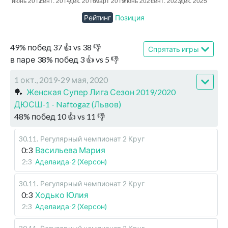
Рейтинг
Позиция
49
%
побед
37
👍 vs
38
👎
Спрятать игры
в паре
38
%
побед
3
👍 vs
5
👎
1 окт., 2019-29 мая, 2020
🏓
Женская Супер Лига Сезон 2019/2020
ДЮСШ-1 - Naftogaz (Львов)
48
%
побед
10
👍 vs
11
👎
30.11
.
Регулярный чемпионат
2 Круг
0:3
Васильева Мария
2:3
Аделаида-2 (Херсон)
30.11
.
Регулярный чемпионат
2 Круг
0:3
Ходько Юлия
2:3
Аделаида-2 (Херсон)