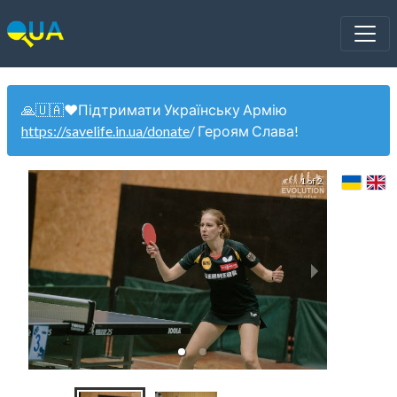
🙏🇺🇦❤️Підтримати Українську Армію
https://savelife.in.ua/donate
/ Героям Слава!
1 of 2
Жен