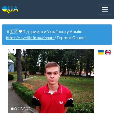
🙏🇺🇦❤️Підтримати Українську Армію
https://savelife.in.ua/donate
/ Героям Слава!