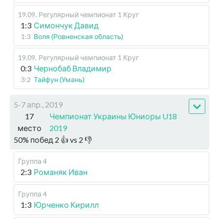
19.09
.
Регулярный чемпионат
1 Круг
1:3
Симончук Давид
1:3
Воля (Ровненская область)
19.09
.
Регулярный чемпионат
1 Круг
0:3
Чернобаб Владимир
3:2
Тайфун (Умань)
5-7 апр., 2019
17
Чемпионат Украины Юниоры U18
место
2019
50
%
побед
2
👍 vs
2
👎
Группа 4
2:3
Романяк Иван
Группа 4
1:3
Юрченко Кирилл