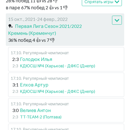
28
%
побед
11
👍 vs
28
👎
Спрятать игры
в паре
67
%
побед
2
👍 vs
1
👎
15 окт., 2021-24 февр., 2022
🏓
Первая Лига Сезон 2021/2022
Кремень (Кременчуг)
36
%
побед
4
👍 vs
7
👎
17.10
.
Регулярный чемпионат
2:3
Голодюк Илья
2:3
КДЮСШ №4 (Харьков) - ДФКС (Днепр)
17.10
.
Регулярный чемпионат
3:1
Елхов Артур
2:3
КДЮСШ №4 (Харьков) - ДФКС (Днепр)
17.10
.
Регулярный чемпионат
3:0
Велиев Антон
2:3
TT-TEAM-2 (Полтава)
17.10
.
Регулярный чемпионат