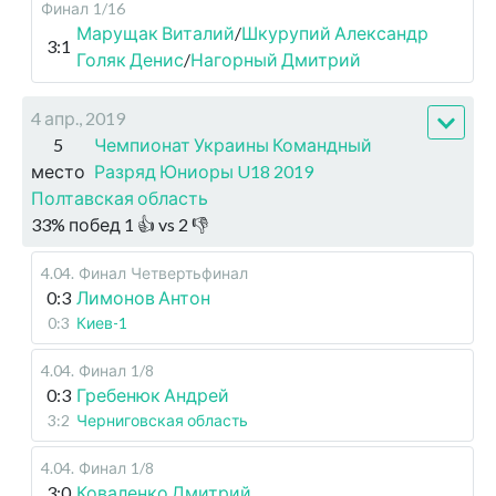
Финал
1/16
Марущак Виталий
/
Шкурупий Александр
3:1
Голяк Денис
/
Нагорный Дмитрий
4 апр., 2019
5
Чемпионат Украины Командный
место
Разряд Юниоры U18 2019
Полтавская область
33
%
побед
1
👍 vs
2
👎
4.04
.
Финал
Четвертьфинал
0:3
Лимонов Антон
0:3
Киев-1
4.04
.
Финал
1/8
0:3
Гребенюк Андрей
3:2
Черниговская область
4.04
.
Финал
1/8
3:0
Коваленко Дмитрий