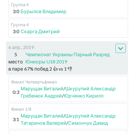
Группа 4
3:0
Бурылов Владимир
Группа 4
3:0
Скарга Дмитрий
6 апр., 2019
5
Чемпионат Украины Парный Разряд
место
Юниоры U18 2019
в паре
67
%
побед
2
👍 vs
1
👎
Финал
Четвертьфинал
Марущак Виталий
/
Шкурупий Александр
0:3
Гребенюк Андрей
/
Юрченко Кирилл
Финал
1/8
Марущак Виталий
/
Шкурупий Александр
3:1
Татаринов Валерий
/
Симончук Давид