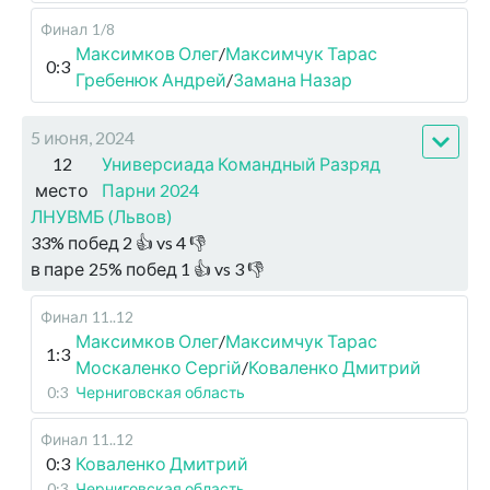
Финал
1/8
Максимков Олег
/
Максимчук Тарас
0:3
Гребенюк Андрей
/
Замана Назар
5 июня, 2024
12
Универсиада Командный Разряд
место
Парни 2024
ЛНУВМБ (Львов)
33
%
побед
2
👍 vs
4
👎
в паре
25
%
побед
1
👍 vs
3
👎
Финал
11..12
Максимков Олег
/
Максимчук Тарас
1:3
Москаленко Сергій
/
Коваленко Дмитрий
0:3
Черниговская область
Финал
11..12
0:3
Коваленко Дмитрий
0:3
Черниговская область