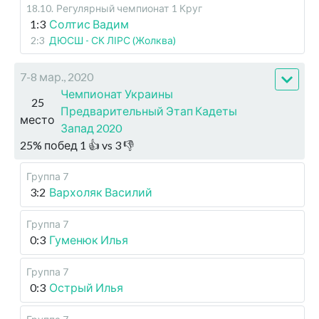
18.10
.
Регулярный чемпионат
1 Круг
1:3
Солтис Вадим
2:3
ДЮСШ - СК ЛІРС (Жолква)
7-8 мар., 2020
Чемпионат Украины
25
Предварительный Этап Кадеты
место
Запад 2020
25
%
побед
1
👍 vs
3
👎
Группа 7
3:2
Вархоляк Василий
Группа 7
0:3
Гуменюк Илья
Группа 7
0:3
Острый Илья