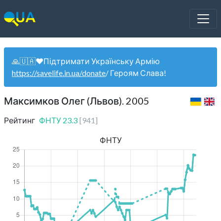
🙏🇺🇦❤️Підтримати Українську Армію
https://savelife.in.ua/donate
/ Героям Слава!
Максимков Олег (Львов). 2005
Рейтинг
ФНТУ
23.3
[
941
]
ФНТУ