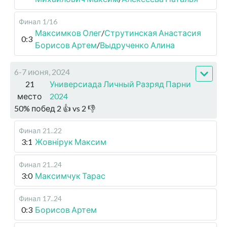
Финал
1/16
Максимков Олег
/
Струтинская Анастасия
0:3
Борисов Артем
/
Выдрученко Алина
6-7 июня, 2024
21
Универсиада Личный Разряд Парни
место
2024
50
%
побед
2
👍 vs
2
👎
Финал
21..22
3:1
Жовнірук Максим
Финал
21..24
3:0
Максимчук Тарас
Финал
17..24
0:3
Борисов Артем