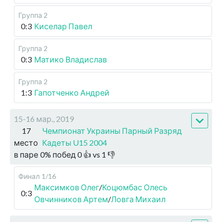
Группа 2
0:3
Киселар Павел
Группа 2
0:3
Матико Владислав
Группа 2
1:3
Гапотченко Андрей
15-16 мар., 2019
17
Чемпионат Украины Парный Разряд
место
Кадеты U15 2004
в паре
0
%
побед
0
👍 vs
1
👎
Финал
1/16
Максимков Олег
/
Коцюмбас Олесь
0:3
Овчинников Артем
/
Ловга Михаил