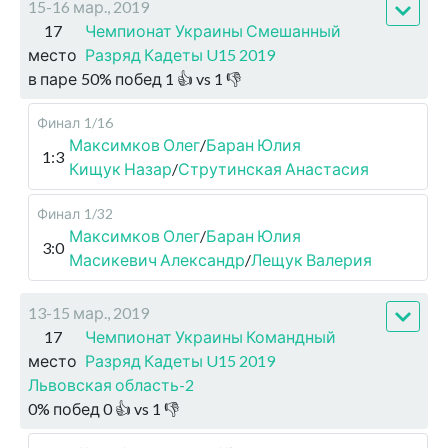
15-16 мар., 2019
17
Чемпионат Украины Смешанный
место
Разряд Кадеты U15 2019
в паре
50
%
побед
1
👍 vs
1
👎
Финал
1/16
Максимков Олег
/
Баран Юлия
1:3
Кищук Назар
/
Струтинская Анастасия
Финал
1/32
Максимков Олег
/
Баран Юлия
3:0
Масикевич Александр
/
Лещук Валерия
13-15 мар., 2019
17
Чемпионат Украины Командный
место
Разряд Кадеты U15 2019
Львовская область-2
0
%
побед
0
👍 vs
1
👎