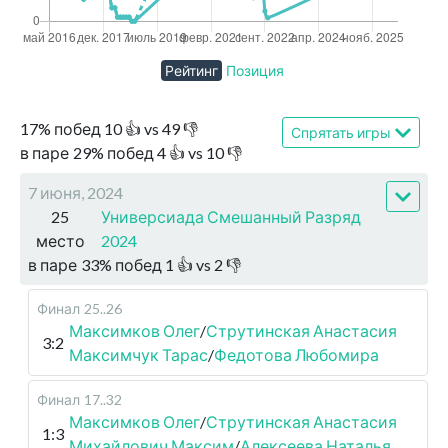
Рейтинг
Позиция
17
%
побед
10
👍 vs
49
👎
Спрятать игры
в паре
29
%
побед
4
👍 vs
10
👎
7 июня, 2024
25
Универсиада Смешанный Разряд
место
2024
в паре
33
%
побед
1
👍 vs
2
👎
Финал
25..26
Максимков Олег
/
Струтинская Анастасия
3:2
Максимчук Тарас
/
Федотова Любомира
Финал
17..32
Максимков Олег
/
Струтинская Анастасия
1:3
Михайлович Максим
/
Алексеева Наталья