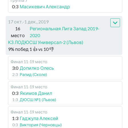
Группа 7
0:3
Масикевич Александр
17 окт.-1 дек., 2019
16
Региональная Лига Запад 2019-
место
2020
КЗ ЛОДЮСШ Универсал-2 (Львов)
9
%
побед
1
👍 vs
10
👎
Финал 11-19 место
3:0
Допилко Олесь
2:3
Рапид (Сколе)
Финал 11-19 место
0:3
Якимов Данил
1:3
ДЮСШ №1 (Львов)
Финал 11-19 место
1:3
Гаджула Алексей
0:3
Виктория (Черновцы)