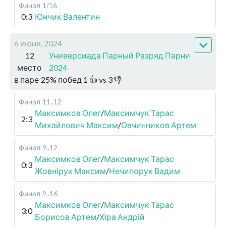
Финал
1/16
0:3
Юнчик Валентин
6 июня, 2024
12
Универсиада Парный Разряд Парни
место
2024
в паре
25
%
побед
1
👍 vs
3
👎
Финал
11..12
Максимков Олег
/
Максимчук Тарас
2:3
Михайлович Максим
/
Овчинников Артем
Финал
9..12
Максимков Олег
/
Максимчук Тарас
0:3
Жовнірук Максим
/
Нечипорук Вадим
Финал
9..16
Максимков Олег
/
Максимчук Тарас
3:0
Борисов Артем
/
Хіра Андрій