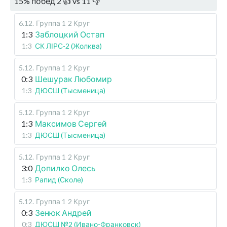
15
%
побед
2
👍 vs
11
👎
6.12
.
Группа 1
2 Круг
1:3
Заблоцкий Остап
1:3
СК ЛІРС-2 (Жолква)
5.12
.
Группа 1
2 Круг
0:3
Шешурак Любомир
1:3
ДЮСШ (Тысменица)
5.12
.
Группа 1
2 Круг
1:3
Максимов Сергей
1:3
ДЮСШ (Тысменица)
5.12
.
Группа 1
2 Круг
3:0
Допилко Олесь
1:3
Рапид (Сколе)
5.12
.
Группа 1
2 Круг
0:3
Зенюк Андрей
0:3
ДЮСШ №2 (Ивано-Франковск)