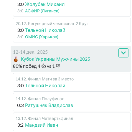
3:0
Жолубак Михаил
3:0
АСФИР (Луганск)
20.12
.
Регулярный чемпионат
2 Круг
3:0
Тельной Николай
3:0
ОМИС (Харьков)
12-14 дек., 2025
Кубок Украины Мужчины 2025
80
%
побед
4
👍 vs
1
👎
14.12
.
Финал
Матч за 3 место
3:0
Тельной Николай
14.12
.
Финал
Полуфинал
0:3
Ратушняк Владислав
13.12
.
Финал
Четвертьфинал
3:2
Мандзий Иван