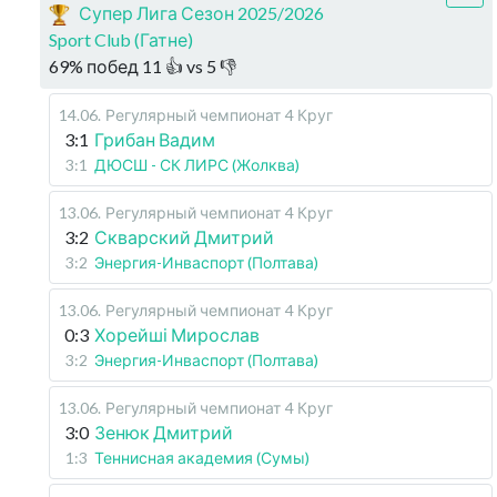
Супер Лига Сезон 2025/2026
Sport Club (Гатне)
69
%
побед
11
👍 vs
5
👎
14.06
.
Регулярный чемпионат
4 Круг
3:1
Грибан Вадим
3:1
ДЮСШ - СК ЛИРС (Жолква)
13.06
.
Регулярный чемпионат
4 Круг
3:2
Скварский Дмитрий
3:2
Энергия-Инваспорт (Полтава)
13.06
.
Регулярный чемпионат
4 Круг
0:3
Хорейші Мирослав
3:2
Энергия-Инваспорт (Полтава)
13.06
.
Регулярный чемпионат
4 Круг
3:0
Зенюк Дмитрий
1:3
Теннисная академия (Сумы)