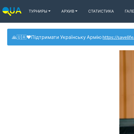
ТУРНИРЫ
АРХИВ
СТАТИСТИКА
ГАЛ
🙏🇺🇦❤️Підтримати Українську Армію
https://savelife