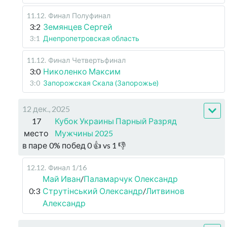
11.12
.
Финал
Полуфинал
3:2
Земянцев Сергей
3:1
Днепропетровская область
11.12
.
Финал
Четвертьфинал
3:0
Николенко Максим
3:0
Запорожская Скала (Запорожье)
12 дек., 2025
17
Кубок Украины Парный Разряд
место
Мужчины 2025
в паре
0
%
побед
0
👍 vs
1
👎
12.12
.
Финал
1/16
Май Иван
/
Паламарчук Олександр
0:3
Струтінський Олександр
/
Литвинов
Александр