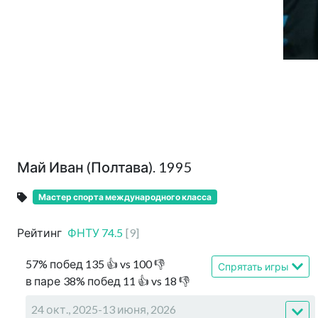
Май Иван (Полтава). 1995
Мастер спорта международного класса
Рейтинг
ФНТУ
74.5
[
9
]
57
%
побед
135
👍 vs
100
👎
Спрятать игры
в паре
38
%
побед
11
👍 vs
18
👎
24 окт., 2025-13 июня, 2026