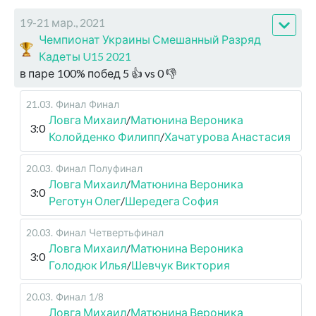
19-21 мар., 2021
Чемпионат Украины Смешанный Разряд
Кадеты U15 2021
в паре
100
%
побед
5
👍 vs
0
👎
21.03
.
Финал
Финал
Ловга Михаил
/
Матюнина Вероника
3:0
Колойденко Филипп
/
Хачатурова Анастасия
20.03
.
Финал
Полуфинал
Ловга Михаил
/
Матюнина Вероника
3:0
Реготун Олег
/
Шередега София
20.03
.
Финал
Четвертьфинал
Ловга Михаил
/
Матюнина Вероника
3:0
Голодюк Илья
/
Шевчук Виктория
20.03
.
Финал
1/8
Ловга Михаил
/
Матюнина Вероника