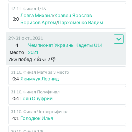
13.11
.
Финал
1/16
Ловга Михаил
/
Кравец Ярослав
3:0
Борисов Артем
/
Пархоменко Вадим
29-31 окт., 2021
4
Чемпионат Украины Кадеты U14
место
2021
78
%
побед
7
👍 vs
2
👎
31.10
.
Финал
Матч за 3 место
0:4
Якимчук Леонид
31.10
.
Финал
Полуфинал
0:4
Гоян Онуфрий
31.10
.
Финал
Четвертьфинал
4:1
Голодюк Илья
30.10
.
Финал
1/8