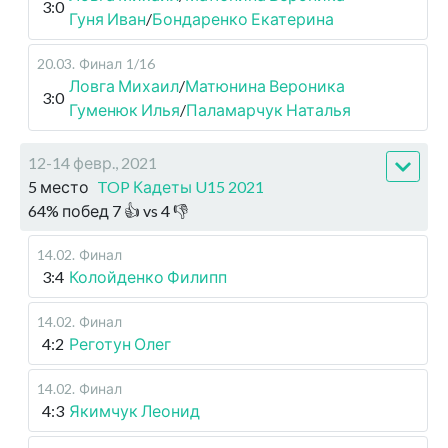
3:0
Гуня Иван
/
Бондаренко Екатерина
20.03
.
Финал
1/16
Ловга Михаил
/
Матюнина Вероника
3:0
Гуменюк Илья
/
Паламарчук Наталья
12-14 февр., 2021
5 место
TOP Кадеты U15 2021
64
%
побед
7
👍 vs
4
👎
14.02
.
Финал
3:4
Колойденко Филипп
14.02
.
Финал
4:2
Реготун Олег
14.02
.
Финал
4:3
Якимчук Леонид