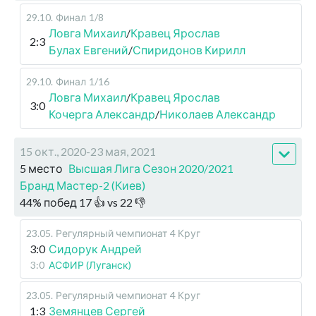
29.10
.
Финал
1/8
Ловга Михаил
/
Кравец Ярослав
2:3
Булах Евгений
/
Спиридонов Кирилл
29.10
.
Финал
1/16
Ловга Михаил
/
Кравец Ярослав
3:0
Кочерга Александр
/
Николаев Александр
15 окт., 2020-23 мая, 2021
5 место
Высшая Лига Сезон 2020/2021
Бранд Мастер-2 (Киев)
44
%
побед
17
👍 vs
22
👎
23.05
.
Регулярный чемпионат
4 Круг
3:0
Сидорук Андрей
3:0
АСФИР (Луганск)
23.05
.
Регулярный чемпионат
4 Круг
1:3
Земянцев Сергей