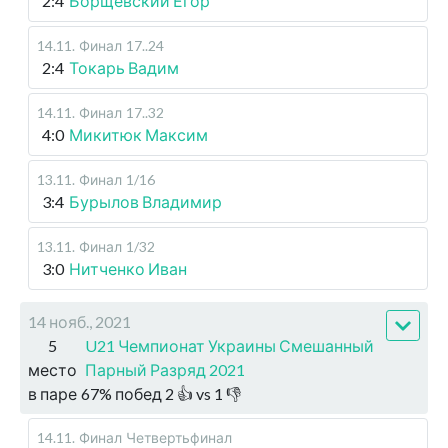
2:4
Борщевский Егор
14.11
.
Финал
17..24
2:4
Токарь Вадим
14.11
.
Финал
17..32
4:0
Микитюк Максим
13.11
.
Финал
1/16
3:4
Бурылов Владимир
13.11
.
Финал
1/32
3:0
Нитченко Иван
14 нояб., 2021
5
U21 Чемпионат Украины Смешанный
место
Парный Разряд 2021
в паре
67
%
побед
2
👍 vs
1
👎
14.11
.
Финал
Четвертьфинал