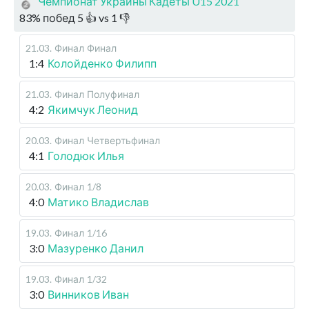
Чемпионат Украины Кадеты U15 2021
83
%
побед
5
👍 vs
1
👎
21.03
.
Финал
Финал
1:4
Колойденко Филипп
21.03
.
Финал
Полуфинал
4:2
Якимчук Леонид
20.03
.
Финал
Четвертьфинал
4:1
Голодюк Илья
20.03
.
Финал
1/8
4:0
Матико Владислав
19.03
.
Финал
1/16
3:0
Мазуренко Данил
19.03
.
Финал
1/32
3:0
Винников Иван