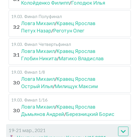
Колойденко Филипп
/
Голодюк Илья
19.03
.
Финал
Полуфинал
Ловга Михаил
/
Кравец Ярослав
3:2
Петух Назар
/
Реготун Олег
19.03
.
Финал
Четвертьфинал
Ловга Михаил
/
Кравец Ярослав
3:1
Глобин Никита
/
Матико Владислав
19.03
.
Финал
1/8
Ловга Михаил
/
Кравец Ярослав
3:0
Острый Илья
/
Милищук Максим
19.03
.
Финал
1/16
Ловга Михаил
/
Кравец Ярослав
3:0
Дьмьянов Андрей
/
Березницкий Борис
19-21 мар., 2021