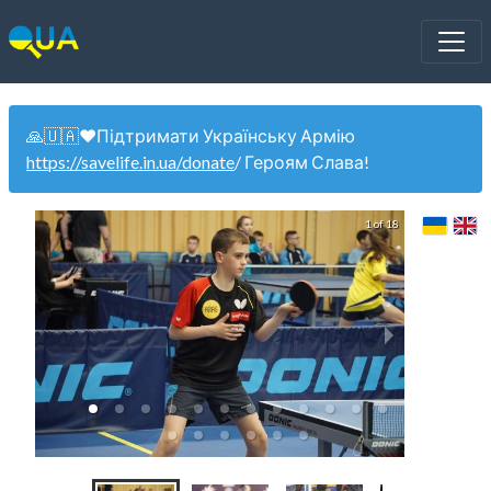
🙏🇺🇦❤️Підтримати Українську Армію
https://savelife.in.ua/donate
/ Героям Слава!
1 of 18