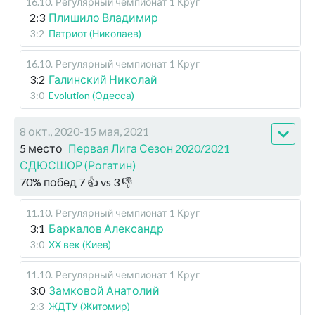
16.10
.
Регулярный чемпионат
1 Круг
2:3
Плишило Владимир
3:2
Патриот (Николаев)
16.10
.
Регулярный чемпионат
1 Круг
3:2
Галинский Николай
3:0
Evolution (Одесса)
8 окт., 2020-15 мая, 2021
5 место
Первая Лига Сезон 2020/2021
СДЮСШОР (Рогатин)
70
%
побед
7
👍 vs
3
👎
11.10
.
Регулярный чемпионат
1 Круг
3:1
Баркалов Александр
3:0
XX век (Киев)
11.10
.
Регулярный чемпионат
1 Круг
3:0
Замковой Анатолий
2:3
ЖДТУ (Житомир)