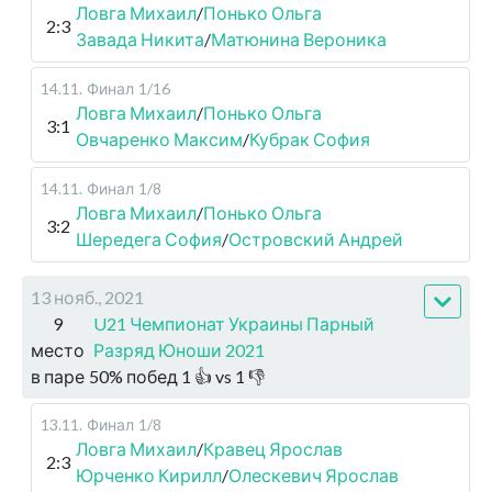
Ловга Михаил
/
Понько Ольга
2:3
Завада Никита
/
Матюнина Вероника
14.11
.
Финал
1/16
Ловга Михаил
/
Понько Ольга
3:1
Овчаренко Максим
/
Кубрак София
14.11
.
Финал
1/8
Ловга Михаил
/
Понько Ольга
3:2
Шередега София
/
Островский Андрей
13 нояб., 2021
9
U21 Чемпионат Украины Парный
место
Разряд Юноши 2021
в паре
50
%
побед
1
👍 vs
1
👎
13.11
.
Финал
1/8
Ловга Михаил
/
Кравец Ярослав
2:3
Юрченко Кирилл
/
Олескевич Ярослав