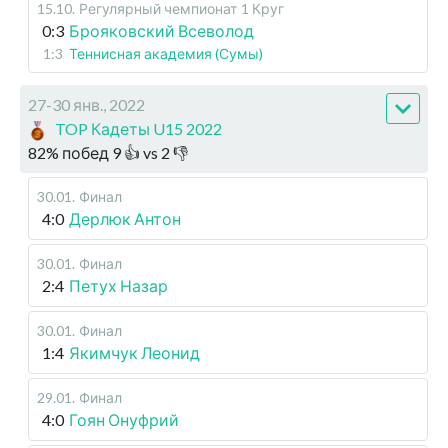
15.10
.
Регулярный чемпионат
1 Круг
0:3
Брояковский Всеволод
1:3
Теннисная академия (Сумы)
27-30 янв., 2022
TOP Кадеты U15 2022
82
%
побед
9
👍 vs
2
👎
30.01
.
Финал
4:0
Дерлюк Антон
30.01
.
Финал
2:4
Петух Назар
30.01
.
Финал
1:4
Якимчук Леонид
29.01
.
Финал
4:0
Гоян Онуфрий