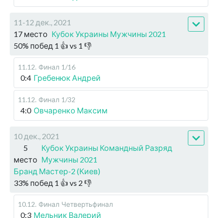
11-12 дек., 2021
17 место
Кубок Украины Мужчины 2021
50
%
побед
1
👍 vs
1
👎
11.12
.
Финал
1/16
0:4
Гребенюк Андрей
11.12
.
Финал
1/32
4:0
Овчаренко Максим
10 дек., 2021
5
Кубок Украины Командный Разряд
место
Мужчины 2021
Бранд Мастер-2 (Киев)
33
%
побед
1
👍 vs
2
👎
10.12
.
Финал
Четвертьфинал
0:3
Мельник Валерий