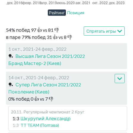
Рейтинг
Позиция
54
%
побед
97
👍 vs
81
👎
Спрятать игры
в паре
79
%
побед
31
👍 vs
8
👎
1 окт., 2021-24 февр., 2022
🏓
Высшая Лига Сезон 2021/2022
Бранд Мастер-2 (Киев)
14 окт., 2021-24 февр., 2022
🏓
Супер Лига Сезон 2021/2022
Поколение (Киев)
0
%
побед
0
👍 vs
7
👎
20.11
.
Регулярный чемпионат
2 Круг
1:3
Шкурупий Александр
1:3
TT TEAM (Полтава)