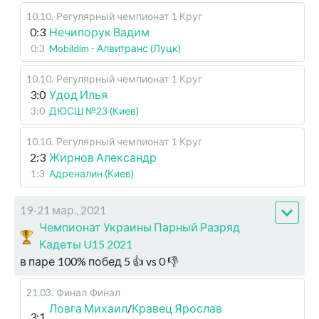
10.10
.
Регулярный чемпионат
1 Круг
0:3
Нечипорук Вадим
0:3
Mobildim - Алвитранс (Луцк)
10.10
.
Регулярный чемпионат
1 Круг
3:0
Удод Илья
3:0
ДЮСШ №23 (Киев)
10.10
.
Регулярный чемпионат
1 Круг
2:3
Жирнов Александр
1:3
Адреналин (Киев)
19-21 мар., 2021
Чемпионат Украины Парный Разряд
Кадеты U15 2021
в паре
100
%
побед
5
👍 vs
0
👎
21.03
.
Финал
Финал
Ловга Михаил
/
Кравец Ярослав
3:1