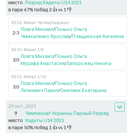
место
Разряд Кадеты U14 2021
в паре
67
%
побед
2
👍 vs
1
👎
30.10
.
Финал
Четвертьфинал
Ловга Михаил
/
Понько Ольга
2:3
Чмихаленко Ярослав
/
Плащинская Ангелина
30.10
.
Финал
1/8
Ловга Михаил
/
Понько Ольга
3:0
Мурафа Анастасия
/
Запорожец Никита
30.10
.
Финал
1/16
Ловга Михаил
/
Понько Ольга
3:0
Липкевич Павел
/
Окипнюк Екатерина
29 окт., 2021
9
Чемпионат Украины Парный Разряд
место
Кадеты U14 2021
в паре
50
%
побед
1
👍 vs
1
👎