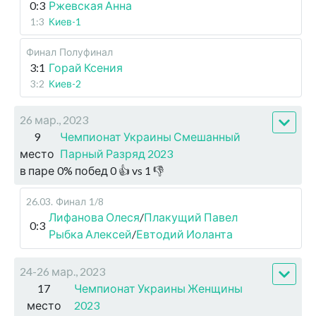
0:3
Ржевская Анна
1:3
Киев-1
Финал
Полуфинал
3:1
Горай Ксения
3:2
Киев-2
26 мар., 2023
9
Чемпионат Украины Смешанный
место
Парный Разряд 2023
в паре
0
%
побед
0
👍 vs
1
👎
26.03
.
Финал
1/8
Лифанова Олеся
/
Плакущий Павел
0:3
Рыбка Алексей
/
Евтодий Иоланта
24-26 мар., 2023
17
Чемпионат Украины Женщины
место
2023