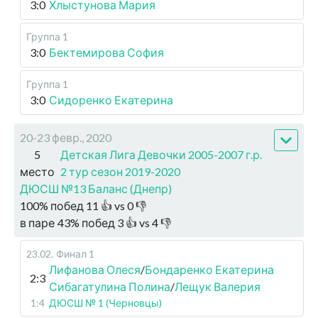
3:0
Хлыстунова Мария
Группа 1
3:0
Бектемирова София
Группа 1
3:0
Сидоренко Екатерина
20-23 февр., 2020
5
Детская Лига Девочки 2005-2007 г.р.
место
2 тур сезон 2019-2020
ДЮСШ №13 Баланс (Днепр)
100
%
побед
11
👍 vs
0
👎
в паре
43
%
побед
3
👍 vs
4
👎
23.02
.
Финал 1
Лифанова Олеся
/
Бондаренко Екатерина
2:3
Сибагатулина Полина
/
Лещук Валерия
1:4
ДЮСШ № 1 (Черновцы)