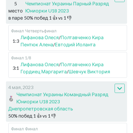
5
Чемпионат Украины Парный Разряд
место
Юниорки U18 2023
в паре
50
%
побед
1
👍 vs
1
👎
Финал
Четвертьфинал
Лифанова Олеся
/
Полтавченко Кира
1:3
Пентюк Алена
/
Евтодий Иоланта
Финал
1/8
Лифанова Олеся
/
Полтавченко Кира
3:1
Гордиец Маргарита
/
Шевчук Виктория
4 мая, 2023
Чемпионат Украины Командный Разряд
Юниорки U18 2023
Днепропетровская область
50
%
побед
1
👍 vs
1
👎
Финал
Финал