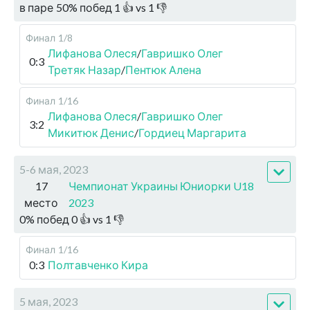
в паре
50
%
побед
1
👍 vs
1
👎
Финал
1/8
Лифанова Олеся
/
Гавришко Олег
0:3
Третяк Назар
/
Пентюк Алена
Финал
1/16
Лифанова Олеся
/
Гавришко Олег
3:2
Микитюк Денис
/
Гордиец Маргарита
5-6 мая, 2023
17
Чемпионат Украины Юниорки U18
место
2023
0
%
побед
0
👍 vs
1
👎
Финал
1/16
0:3
Полтавченко Кира
5 мая, 2023