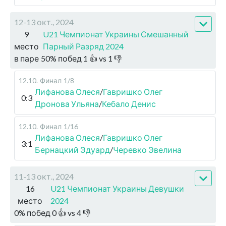
12-13 окт., 2024
9
U21 Чемпионат Украины Смешанный
место
Парный Разряд 2024
в паре
50
%
побед
1
👍 vs
1
👎
12.10
.
Финал
1/8
Лифанова Олеся
/
Гавришко Олег
0:3
Дронова Ульяна
/
Кебало Денис
12.10
.
Финал
1/16
Лифанова Олеся
/
Гавришко Олег
3:1
Бернацкий Эдуард
/
Черевко Эвелина
11-13 окт., 2024
16
U21 Чемпионат Украины Девушки
место
2024
0
%
побед
0
👍 vs
4
👎