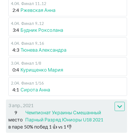
4.04
.
Финал
11..12
2:4
Ржевская Анна
4.04
.
Финал
9..12
3:4
Будник Роксолана
4.04
.
Финал
9..16
4:3
Тюнева Александра
3.04
.
Финал
1/8
0:4
Курищенко Мария
2.04
.
Финал
1/16
4:1
Сирота Анна
3 апр., 2021
9
Чемпионат Украины Смешанный
место
Парный Разряд Юниоры U18 2021
в паре
50
%
побед
1
👍 vs
1
👎