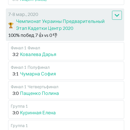
7-8 мар., 2020
Чемпионат Украины Предварительный
Этап Кадетки Центр 2020
100
%
побед
7
👍 vs
0
👎
Финал 1
Финал
3:2
Ковалева Дарья
Финал 1
Полуфинал
3:1
Чумарна София
Финал 1
Четвертьфинал
3:0
Пащенко Полина
Группа 1
3:0
Куринная Елена
Группа 1