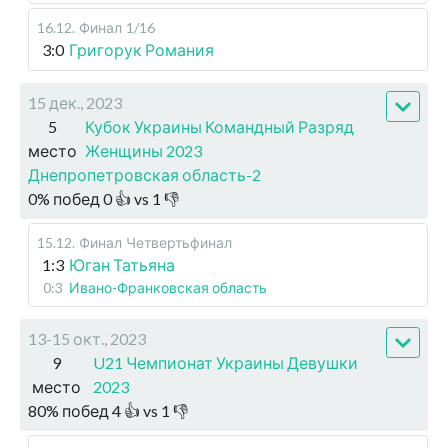
16.12
.
Финал
1/16
3:0
Григорук Романия
15 дек., 2023
5
Кубок Украины Командный Разряд
место
Женщины 2023
Днепропетровская область-2
0
%
побед
0
👍 vs
1
👎
15.12
.
Финал
Четвертьфинал
1:3
Юган Татьяна
0:3
Ивано-Франковская область
13-15 окт., 2023
9
U21 Чемпионат Украины Девушки
место
2023
80
%
побед
4
👍 vs
1
👎