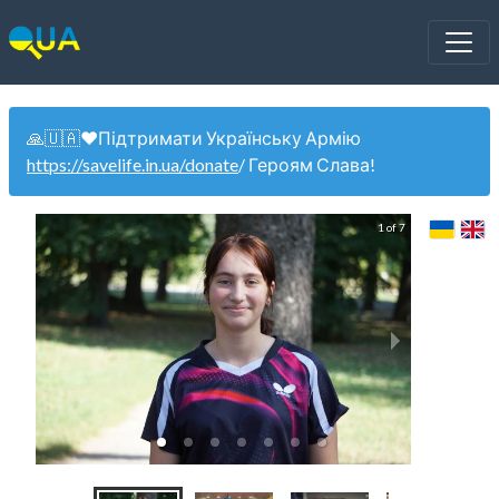
🙏🇺🇦❤️Підтримати Українську Армію
https://savelife.in.ua/donate
/ Героям Слава!
1 of 7
U21 Ч