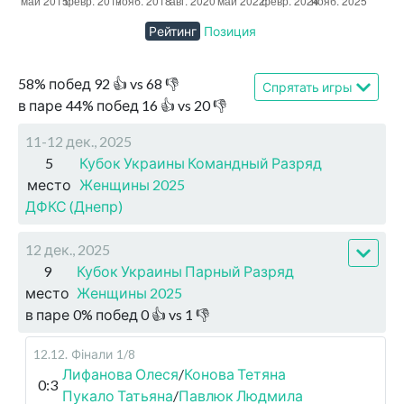
Рейтинг
Позиция
58
%
побед
92
👍 vs
68
👎
Спрятать игры
в паре
44
%
побед
16
👍 vs
20
👎
11-12 дек., 2025
5
Кубок Украины Командный Разряд
место
Женщины 2025
ДФКС (Днепр)
12 дек., 2025
9
Кубок Украины Парный Разряд
место
Женщины 2025
в паре
0
%
побед
0
👍 vs
1
👎
12.12
.
Фінали
1/8
Лифанова Олеся
/
Конова Тетяна
0:3
Пукало Татьяна
/
Павлюк Людмила