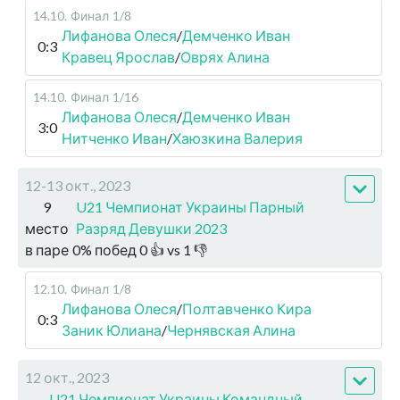
14.10
.
Финал
1/8
Лифанова Олеся
/
Демченко Иван
0:3
Кравец Ярослав
/
Оврях Алина
14.10
.
Финал
1/16
Лифанова Олеся
/
Демченко Иван
3:0
Нитченко Иван
/
Хаюзкина Валерия
12-13 окт., 2023
9
U21 Чемпионат Украины Парный
место
Разряд Девушки 2023
в паре
0
%
побед
0
👍 vs
1
👎
12.10
.
Финал
1/8
Лифанова Олеся
/
Полтавченко Кира
0:3
Заник Юлиана
/
Чернявская Алина
12 окт., 2023
U21 Чемпионат Украины Командный