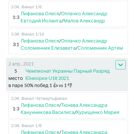
3.04
.
Финал
1/8
Лифанова Олеся
/
Оплачко Александр
1:3
Евтодий Иоланта
/
Малов Александр
3.04
.
Финал
1/16
Лифанова Олеся
/
Оплачко Александр
3:1
Соломенник Елизавета
/
Соломенник Артем
2 апр., 2021
5
Чемпионат Украины Парный Разряд
место
Юниорки U18 2021
в паре
50
%
побед
1
👍 vs
1
👎
2.04
.
Финал
Четвертьфинал
Лифанова Олеся
/
Тюнева Александра
1:3
Канунникова Василиса
/
Курищенко Мария
2.04
.
Финал
1/8
Лифанова Олеся
/
Тюнева Александра