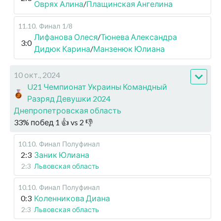
Оврях Алина
/
Плащинская Ангелина
11.10
.
Финал
1/8
Лифанова Олеся
/
Тюнева Александра
3:0
Дидюк Карина
/
Манзенюк Юлиана
10 окт., 2024
U21 Чемпионат Украины Командный
Разряд Девушки 2024
Днепропетровская область
33
%
побед
1
👍 vs
2
👎
10.10
.
Финал
Полуфинал
2:3
Заник Юлиана
2:3
Львовская область
10.10
.
Финал
Полуфинал
0:3
Коленникова Диана
2:3
Львовская область