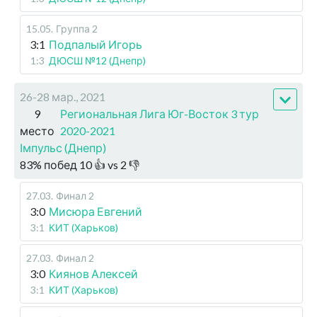
15.05
.
Группа 2
3:1
Подпалый Игорь
1:3
ДЮСШ №12 (Днепр)
26-28 мар., 2021
9
Региональная Лига Юг-Восток 3 тур
место
2020-2021
Імпульс (Днепр)
83
%
побед
10
👍 vs
2
👎
27.03
.
Финал 2
3:0
Мисюра Евгений
3:1
КИТ (Харьков)
27.03
.
Финал 2
3:0
Киянов Алексей
3:1
КИТ (Харьков)