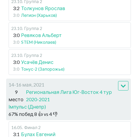
23.10
.
Группа 2
3:2
Толкунов Ярослав
3:0
Легион (Харьков)
23.10
.
Группа 2
3:0
Ревяков Альберт
3:0
STEM (Николаев)
23.10
.
Группа 2
3:0
Усачёв Денис
3:0
Тонус-2 (Запорожье)
14-16 мая, 2021
9
Региональная Лига Юг-Восток 4 тур
место
2020-2021
Імпульс (Днепр)
67
%
побед
8
👍 vs
4
👎
16.05
.
Финал 2
3:1
Булах Евгений