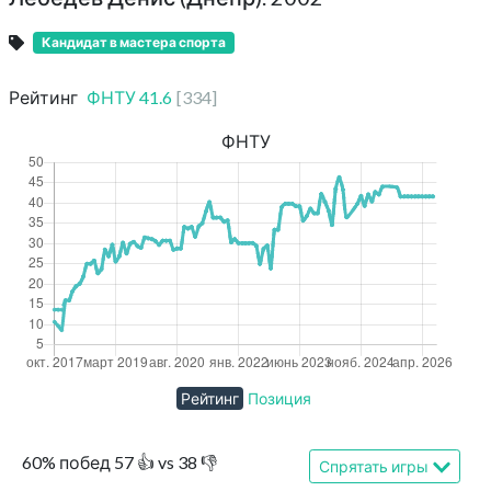
Кандидат в мастера спорта
Рейтинг
ФНТУ
41.6
[
334
]
ФНТУ
Рейтинг
Позиция
60
%
побед
57
👍 vs
38
👎
Спрятать игры