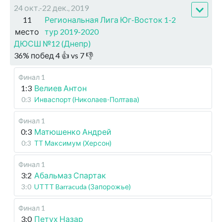
24 окт.-22 дек., 2019
11
Региональная Лига Юг-Восток 1-2
место
тур 2019-2020
ДЮСШ №12 (Днепр)
36
%
побед
4
👍 vs
7
👎
Финал 1
1:3
Велиев Антон
0:3
Инваспорт (Николаев-Полтава)
Финал 1
0:3
Матюшенко Андрей
0:3
ТТ Максимум (Херсон)
Финал 1
3:2
Абальмаз Спартак
3:0
UTTT Barracuda (Запорожье)
Финал 1
3:0
Петух Назар