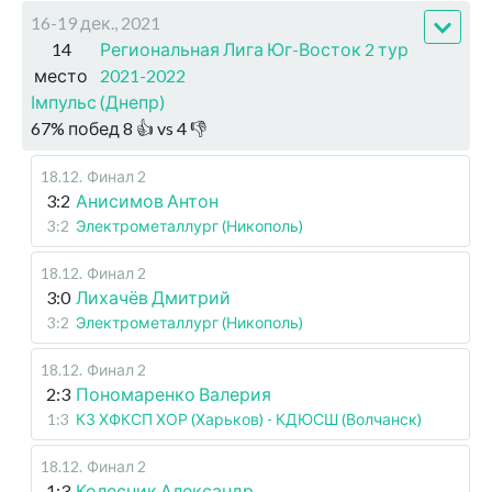
16-19 дек., 2021
14
Региональная Лига Юг-Восток 2 тур
место
2021-2022
Імпульс (Днепр)
67
%
побед
8
👍 vs
4
👎
18.12
.
Финал 2
3:2
Анисимов Антон
3:2
Электрометаллург (Никополь)
18.12
.
Финал 2
3:0
Лихачёв Дмитрий
3:2
Электрометаллург (Никополь)
18.12
.
Финал 2
2:3
Пономаренко Валерия
1:3
КЗ ХФКСП ХОР (Харьков) - КДЮСШ (Волчанск)
18.12
.
Финал 2
1:3
Колесник Александр