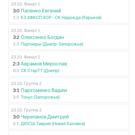
23.10
.
Финал 1
3:0
Папенко Евгений
1:3
КЗ ХФКСП ХОР - СК Надежда (Харьков)
23.10
.
Финал 1
3:2
Олексенко Богдан
1:3
Партнеры (Днепр-Запорожье)
23.10
.
Финал 1
2:3
Аврамов Мирослав
0:3
СК СтарТТ (Днепр)
23.10
.
Группа 2
3:1
Пархоменко Вадим
3:0
Тонус (Запорожье)
23.10
.
Группа 2
3:0
Черепанов Дмитрий
3:1
ДЮСШ Таврия (Новая Каховка)