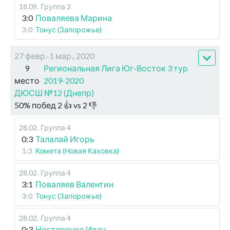
18.09
.
Группа 2
3:0
Поваляева Марина
3:0
Тонус (Запорожье)
27 февр.-1 мар., 2020
9
Региональная Лига Юг-Восток 3 тур
место
2019-2020
ДЮСШ №12 (Днепр)
50
%
побед
2
👍 vs
2
👎
28.02
.
Группа 4
0:3
Талалай Игорь
1:3
Комета (Новая Каховка)
28.02
.
Группа 4
3:1
Поваляев Валентин
3:0
Тонус (Запорожье)
28.02
.
Группа 4
0:3
Нестеренко Иван