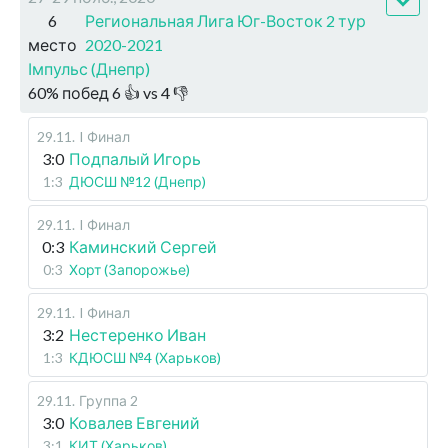
6
Региональная Лига Юг-Восток 2 тур
место
2020-2021
Імпульс (Днепр)
60
%
побед
6
👍 vs
4
👎
29.11
.
I Финал
3:0
Подпалый Игорь
1:3
ДЮСШ №12 (Днепр)
29.11
.
I Финал
0:3
Каминский Сергей
0:3
Хорт (Запорожье)
29.11
.
I Финал
3:2
Нестеренко Иван
1:3
КДЮСШ №4 (Харьков)
29.11
.
Группа 2
3:0
Ковалев Евгений
3:1
КИТ (Харьков)