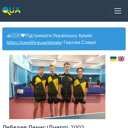
🙏🇺🇦❤️Підтримати Українську Армію
https://savelife.in.ua/donate
/ Героям Слава!
Региональная Лига Юг-Восток 1 тур 2020-2021
Лебедев Денис (Днепр). 2002