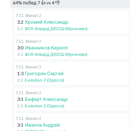
64
%
побед
7
👍 vs
4
👎
7.11
.
Финал 2
3:2
Хромей Александр
3:1
ФСК Апвард ДЮСШ (Мукачево)
7.11
.
Финал 2
3:0
Иванников Кирилл
3:1
ФСК Апвард ДЮСШ (Мукачево)
7.11
.
Финал 2
1:3
Григорян Сергей
2:3
Evolution-2 (Одесса)
7.11
.
Финал 2
3:1
Биферт Александр
2:3
Evolution-2 (Одесса)
7.11
.
Финал 2
3:1
Иванов Андрей