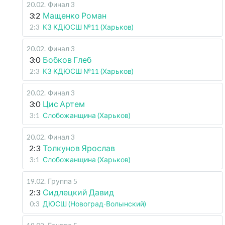
20.02
.
Финал 3
3:2
Мащенко Роман
2:3
КЗ КДЮСШ №11 (Харьков)
20.02
.
Финал 3
3:0
Бобков Глеб
2:3
КЗ КДЮСШ №11 (Харьков)
20.02
.
Финал 3
3:0
Цис Артем
3:1
Слобожанщина (Харьков)
20.02
.
Финал 3
2:3
Толкунов Ярослав
3:1
Слобожанщина (Харьков)
19.02
.
Группа 5
2:3
Сидлецкий Давид
0:3
ДЮСШ (Новоград-Волынский)