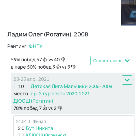
Ладим Олег (Рогатин). 2008
Рейтинг
ФНТУ
59
%
побед
57
👍 vs
40
👎
Спрятать игры
в паре
50
%
побед
9
👍 vs
9
👎
23-25 апр., 2021
10
Детская Лига Мальчики 2006-2008
место
г.р. 3 тур сезон 2020-2021
ДЮСШ (Рогатин)
78
%
побед
7
👍 vs
2
👎
24.04
.
II Финал
3:0
Бут Никита
3:0
КДЮСШ (Волчанск)