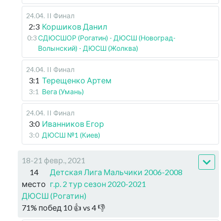
24.04
.
II Финал
2:3
Коршиков Данил
0:3
СДЮСШОР (Рогатин) - ДЮСШ (Новоград-
Волынский) - ДЮСШ (Жолква)
24.04
.
II Финал
3:1
Терещенко Артем
3:1
Вега (Умань)
24.04
.
II Финал
3:0
Иванников Егор
3:0
ДЮСШ №1 (Киев)
18-21 февр., 2021
14
Детская Лига Мальчики 2006-2008
место
г.р. 2 тур сезон 2020-2021
ДЮСШ (Рогатин)
71
%
побед
10
👍 vs
4
👎