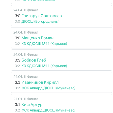
24.04
.
II Финал
3:0
Григорук Святослав
3:0
ДЮСШ (Богородчаны)
24.04
.
II Финал
3:0
Мащенко Роман
3:2
КЗ КДЮСШ №11 (Харьков)
24.04
.
II Финал
0:3
Бобков Глеб
3:2
КЗ КДЮСШ №11 (Харьков)
24.04
.
II Финал
3:1
Иванников Кирилл
3:2
ФСК Апвард ДЮСШ (Мукачево)
24.04
.
II Финал
3:1
Киш Артур
3:2
ФСК Апвард ДЮСШ (Мукачево)