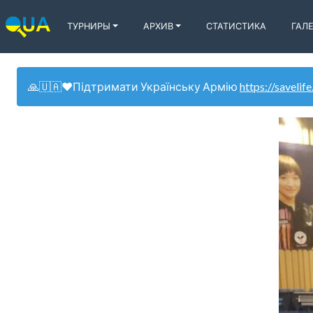
ТУРНИРЫ
АРХИВ
СТАТИСТИКА
ГАЛ
🙏🇺🇦❤️Підтримати Українську Армію
https://savelife