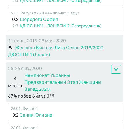
2:3
КДЮСШ №1 - ЛОШВСМ-2 (Северодонецк)
5.03
.
Регулярный чемпионат
3 Круг
0:3
Шередега София
2:3
КДЮСШ №1 - ЛОШВСМ-2 (Северодонецк)
11 сент., 2019-29 мая, 2020
🏓
Женская Высшая Лига Сезон 2019/2020
ДЮСШ №1 (Львов)
25-26 янв., 2020
Чемпионат Украины
4
Предварительный Этап Женщины
место
Запад 2020
67
%
побед
6
👍 vs
3
👎
26.01
.
Финал 1
3:2
Заник Юлиана
26.01
.
Финал 1