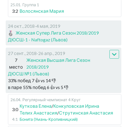
25.01
.
Группа 1
3:2
Волосянская Мария
24 окт., 2018-4 мая, 2019
Женская Супер Лига Сезон 2018/2019
ДЮСШ-1 - Naftogaz (Львов)
27 сент., 2018-26 апр., 2019
7
Женская Высшая Лига Сезон
место
2018/2019
ДЮСШ №1 (Львов)
33
%
побед
7
👍 vs
14
👎
в паре
55
%
побед
6
👍 vs
5
👎
26.04
.
Регулярный чемпионат
4 Круг
Куткова Елена
/
Конкуловская Ирина
3:0
Телих Анастасия
/
Струтинская Анастасия
4:1
Бонита (Умань-Кропивницкий)