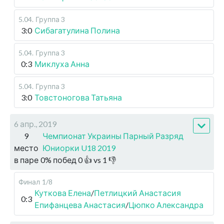
5.04
.
Группа 3
3:0
Сибагатулина Полина
5.04
.
Группа 3
0:3
Миклуха Анна
5.04
.
Группа 3
3:0
Товстоногова Татьяна
6 апр., 2019
9
Чемпионат Украины Парный Разряд
место
Юниорки U18 2019
в паре
0
%
побед
0
👍 vs
1
👎
Финал
1/8
Куткова Елена
/
Петлицкий Анастасия
0:3
Епифанцева Анастасия
/
Цюпко Александра