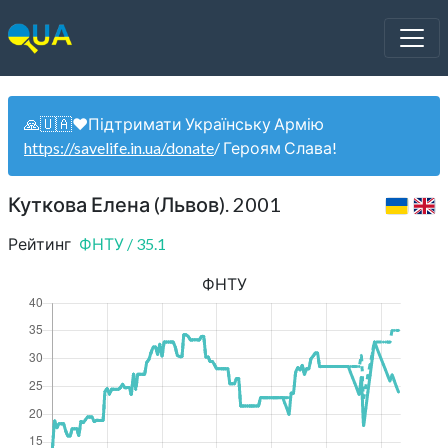
🙏🇺🇦❤️Підтримати Українську Армію
https://savelife.in.ua/donate
/ Героям Слава!
Куткова Елена (Львов). 2001
Рейтинг
ФНТУ
/
35.1
ФНТУ