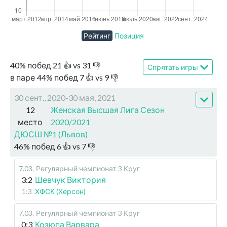
Рейтинг
Позиция
40
%
побед
21
👍 vs
31
👎
Спрятать игры
в паре
44
%
побед
7
👍 vs
9
👎
30 сент., 2020-30 мая, 2021
12
Женская Высшая Лига Сезон
место
2020/2021
ДЮСШ №1 (Львов)
46
%
побед
6
👍 vs
7
👎
7.03
.
Регулярный чемпионат
3 Круг
3:2
Шевчук Виктория
1:3
ХФСК (Херсон)
7.03
.
Регулярный чемпионат
3 Круг
0:3
Козюпа Варвара