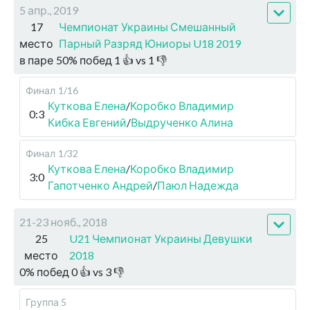
5 апр., 2019
17
Чемпионат Украины Смешанный
место
Парный Разряд Юниоры U18 2019
в паре
50
%
побед
1
👍 vs
1
👎
Финал
1/16
Куткова Елена
/
Коробко Владимир
0:3
Кибка Евгений
/
Выдрученко Алина
Финал
1/32
Куткова Елена
/
Коробко Владимир
3:0
Гапотченко Андрей
/
Паюл Надежда
21-23 нояб., 2018
25
U21 Чемпионат Украины Девушки
место
2018
0
%
побед
0
👍 vs
3
👎
Группа 5