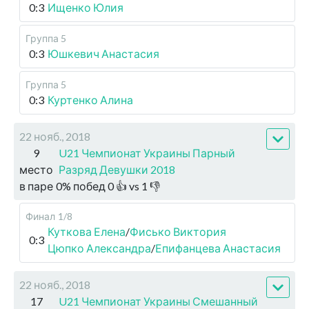
0:3
Ищенко Юлия
Группа 5
0:3
Юшкевич Анастасия
Группа 5
0:3
Куртенко Алина
22 нояб., 2018
9
U21 Чемпионат Украины Парный
место
Разряд Девушки 2018
в паре
0
%
побед
0
👍 vs
1
👎
Финал
1/8
Куткова Елена
/
Фисько Виктория
0:3
Цюпко Александра
/
Епифанцева Анастасия
22 нояб., 2018
17
U21 Чемпионат Украины Смешанный