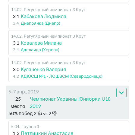
14.02
.
Регулярный чемпионат
3 Круг
3:1
Кабакова Людмила
3:4
Днепрянка (Днепр)
14.02
.
Регулярный чемпионат
3 Круг
3:1
Ковалева Милана
2:4
Аделаида (Херсон)
14.02
.
Регулярный чемпионат
3 Круг
3:0
Кулаченко Валерия
4:2
КДЮСШ №1 - ЛОШВСМ (Северодонецк)
5-7 апр., 2019
25
Чемпионат Украины Юниорки U18
место
2019
50
%
побед
2
👍 vs
2
👎
5.04
.
Группа 3
1:3
Петлицкий Анастасия