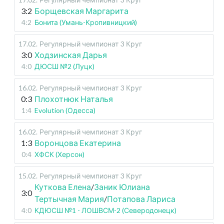
3:2
Борщевская Маргарита
4:2
Бонита (Умань-Кропивницкий)
17.02
.
Регулярный чемпионат
3 Круг
3:0
Ходзинская Дарья
4:0
ДЮСШ №2 (Луцк)
16.02
.
Регулярный чемпионат
3 Круг
0:3
Плохотнюк Наталья
1:4
Evolution (Одесса)
16.02
.
Регулярный чемпионат
3 Круг
1:3
Воронцова Екатерина
0:4
ХФСК (Херсон)
15.02
.
Регулярный чемпионат
3 Круг
Куткова Елена
/
Заник Юлиана
3:0
Тертычная Мария
/
Потапова Лариса
4:0
КДЮСШ №1 - ЛОШВСМ-2 (Северодонецк)