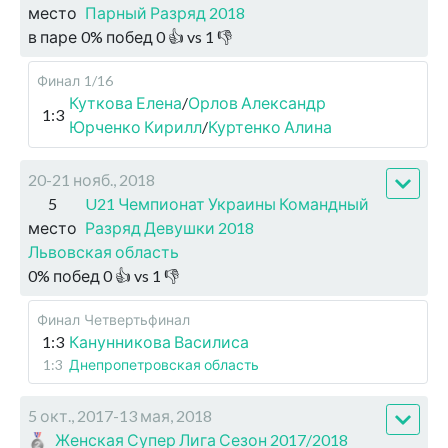
место
Парный Разряд 2018
в паре
0
%
побед
0
👍 vs
1
👎
Финал
1/16
Куткова Елена
/
Орлов Александр
1:3
Юрченко Кирилл
/
Куртенко Алина
20-21 нояб., 2018
5
U21 Чемпионат Украины Командный
место
Разряд Девушки 2018
Львовская область
0
%
побед
0
👍 vs
1
👎
Финал
Четвертьфинал
1:3
Канунникова Василиса
1:3
Днепропетровская область
5 окт., 2017-13 мая, 2018
Женская Супер Лига Сезон 2017/2018