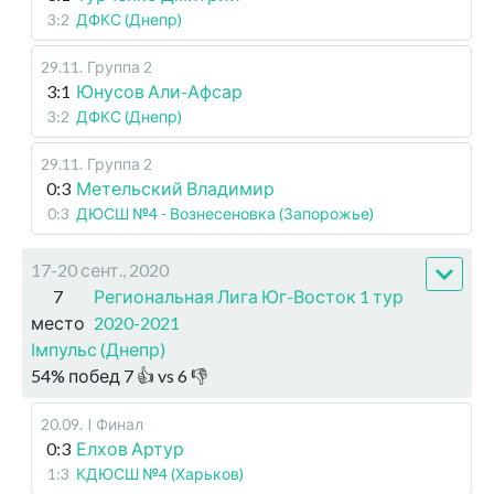
3:2
ДФКС (Днепр)
29.11
.
Группа 2
3:1
Юнусов Али-Афсар
3:2
ДФКС (Днепр)
29.11
.
Группа 2
0:3
Метельский Владимир
0:3
ДЮСШ №4 - Вознесеновка (Запорожье)
17-20 сент., 2020
7
Региональная Лига Юг-Восток 1 тур
место
2020-2021
Імпульс (Днепр)
54
%
побед
7
👍 vs
6
👎
20.09
.
I Финал
0:3
Елхов Артур
1:3
КДЮСШ №4 (Харьков)