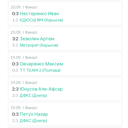
20.09
.
I Финал
0:3
Нестеренко Иван
1:3
КДЮСШ №4 (Харьков)
20.09
.
I Финал
3:2
Зезюлин Артем
3:1
Метеорит (Харьков)
19.09
.
I Финал
0:3
Овчаренко Максим
0:3
TT TEAM-2 (Полтава)
19.09
.
I Финал
2:3
Юнусов Али-Афсар
2:3
ДФКС (Днепр)
19.09
.
I Финал
0:3
Петух Назар
2:3
ДФКС (Днепр)