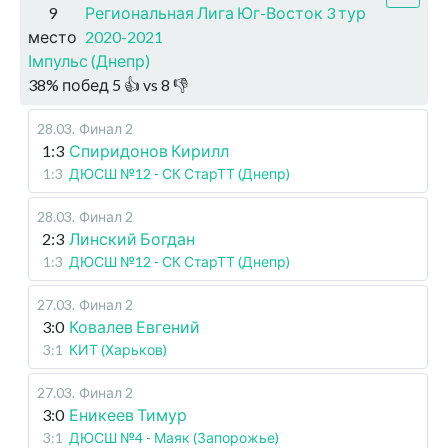
9
Региональная Лига Юг-Восток 3 тур
место
2020-2021
Імпульс (Днепр)
38
%
побед
5
👍 vs
8
👎
28.03
.
Финал 2
1:3
Спиридонов Кирилл
1:3
ДЮСШ №12 - СК СтарТТ (Днепр)
28.03
.
Финал 2
2:3
Линский Богдан
1:3
ДЮСШ №12 - СК СтарТТ (Днепр)
27.03
.
Финал 2
3:0
Ковалев Евгений
3:1
КИТ (Харьков)
27.03
.
Финал 2
3:0
Еникеев Тимур
3:1
ДЮСШ №4 - Маяк (Запорожье)