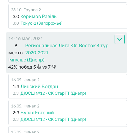
23.10
.
Группа 2
3:0
Керимов Равіль
3:0
Тонус-2 (Запорожье)
14-16 мая, 2021
9
Региональная Лига Юг-Восток 4 тур
место
2020-2021
Імпульс (Днепр)
42
%
побед
5
👍 vs
7
👎
16.05
.
Финал 2
1:3
Линский Богдан
2:3
ДЮСШ №12 - СК СтарТТ (Днепр)
16.05
.
Финал 2
2:3
Булах Евгений
2:3
ДЮСШ №12 - СК СтарТТ (Днепр)
15.05
.
Финал 2