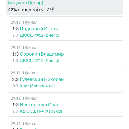
Імпульс (Днепр)
42
%
побед
5
👍 vs
7
👎
29.11
.
I Финал
1:3
Подпалый Игорь
1:3
ДЮСШ №12 (Днепр)
29.11
.
I Финал
1:3
Сорокин Владимир
1:3
ДЮСШ №12 (Днепр)
29.11
.
I Финал
2:3
Гулевский Николай
0:3
Хорт (Запорожье)
29.11
.
I Финал
1:3
Нестеренко Иван
1:3
КДЮСШ №4 (Харьков)
29.11
.
I Финал