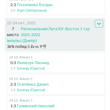
2:3
Похиленко Богдан
0:3
Хорт (Запорожье)
22-24 окт., 2021
7
Региональная Лига Юг-Восток 1 тур
место
2021-2022
Імпульс (Днепр)
36
%
побед
5
👍 vs
9
👎
24.10
.
Финал 1
0:3
Якимчук Леонид
1:3
Synergy (Одесса)
24.10
.
Финал 1
2:3
Осипенко Данил
1:3
Synergy (Одесса)
24.10
.
Финал 1
1:3
Гулевский Николай