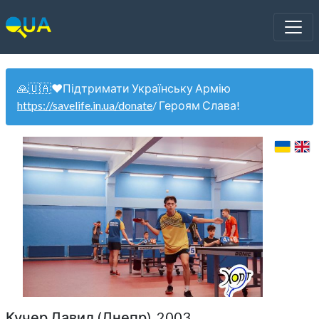
🙏🇺🇦❤️Підтримати Українську Армію
https://savelife.in.ua/donate
/ Героям Слава!
Кучер Давид (Днепр). 2003