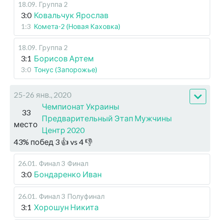
18.09
.
Группа 2
3:0
Ковальчук Ярослав
1:3
Комета-2 (Новая Каховка)
18.09
.
Группа 2
3:1
Борисов Артем
3:0
Тонус (Запорожье)
25-26 янв., 2020
Чемпионат Украины
33
Предварительный Этап Мужчины
место
Центр 2020
43
%
побед
3
👍 vs
4
👎
26.01
.
Финал 3
Финал
3:0
Бондаренко Иван
26.01
.
Финал 3
Полуфинал
3:1
Хорошун Никита