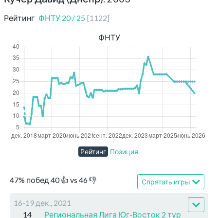
Рейтинг
ФНТУ
20
/
25
[
1122
]
ФНТУ
Рейтинг
Позиция
47
%
побед
40
👍 vs
46
👎
Спрятать игры
16-19 дек., 2021
14
Региональная Лига Юг-Восток 2 тур