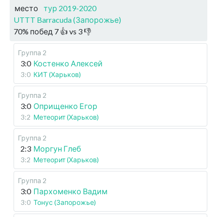
место
тур 2019-2020
UTTT Barracuda (Запорожье)
70
%
побед
7
👍 vs
3
👎
Группа 2
3:0
Костенко Алексей
3:0
КИТ (Харьков)
Группа 2
3:0
Оприщенко Егор
3:2
Метеорит (Харьков)
Группа 2
2:3
Моргун Глеб
3:2
Метеорит (Харьков)
Группа 2
3:0
Пархоменко Вадим
3:0
Тонус (Запорожье)