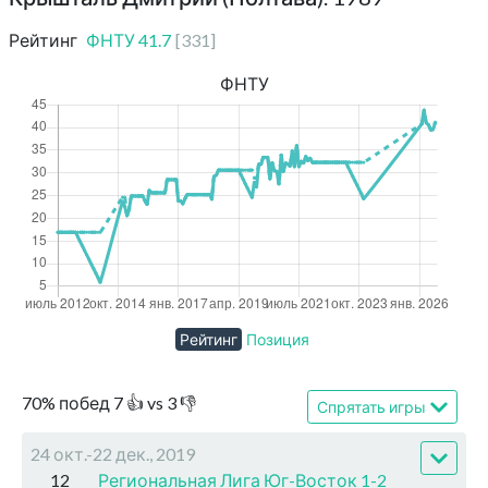
Рейтинг
ФНТУ
41.7
[
331
]
ФНТУ
Рейтинг
Позиция
70
%
побед
7
👍 vs
3
👎
Спрятать игры
24 окт.-22 дек., 2019
12
Региональная Лига Юг-Восток 1-2