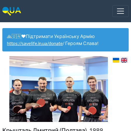
🙏🇺🇦❤️Підтримати Українську Армію
https://savelife.in.ua/donate
/ Героям Слава!
Региональная Лига Юг-Восток 1-2 тур 2019-
2020
Крышталь Дмитрий (Полтава). 1989