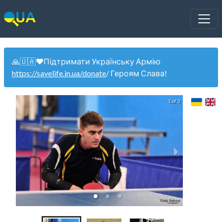
🙏🇺🇦❤️Підтримати Українську Армію
https://savelife.in.ua/donate
/ Героям Слава!
1 of 3