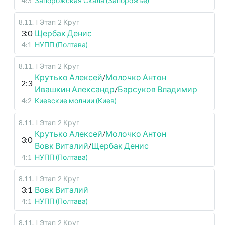
4:3
Запорожская Скала (Запорожье)
8.11
.
I Этап
2 Круг
3:0
Щербак Денис
4:1
НУПП (Полтава)
8.11
.
I Этап
2 Круг
Крутько Алексей
/
Молочко Антон
2:3
Ивашкин Александр
/
Барсуков Владимир
4:2
Киевские молнии (Киев)
8.11
.
I Этап
2 Круг
Крутько Алексей
/
Молочко Антон
3:0
Вовк Виталий
/
Щербак Денис
4:1
НУПП (Полтава)
8.11
.
I Этап
2 Круг
3:1
Вовк Виталий
4:1
НУПП (Полтава)
8.11
.
I Этап
2 Круг