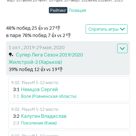
Рейтинг
Позиция
48
%
побед
25
👍 vs
27
👎
Спрятать игры
в паре
78
%
побед
7
👍 vs
2
👎
1 окт., 2019-29 мая, 2020
🏓
Супер Лига Сезон 2019/2020
Жилстрой-2 (Харьков)
39
%
побед
12
👍 vs
19
👎
9.02
.
Playoff 5-12 место
3:1
Немцов Сергей
3:1
Воля (Ровненская область)
9.02
.
Playoff 5-12 место
3:2
Калугин Владислав
2:3
Поколение (Киев)
9.02
.
Playoff 5-12 место