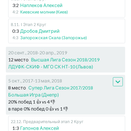
3:2
Наплеков Алексей
4:2
Киевские молнии (Киев)
8.11
.
I Этап
2 Круг
0:3
Дробов Дмитрий
4:3
Запорожская Скала (Запорожье)
20 сент., 2018-20 апр., 2019
12 место
Высшая Лига Сезон 2018/2019
ЛДУФК-СКИФ - МГО СК НТ-10 (Львов)
5 окт., 2017-13 мая, 2018
8 место
Супер Лига Сезон 2017/2018
Большая Игра (Днепр)
20
%
побед
1
👍 vs
4
👎
в паре
0
%
побед
0
👍 vs
1
👎
22.12
.
Предварительный этап
2 Круг
1:3
Гапонов Алексей