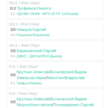
10.11
.
I Этап
2 Круг
0:3
Трофимов Никита
4:2
ЛДУФК-СКИФ - МГО СК НТ-10 (Львов)
10.11
.
I Этап
2 Круг
3:0
Немцов Сергей
4:0
Рокитное (Ракитное)
10.11
.
I Этап
2 Круг
3:0
Барановский Сергей
3:4
ДФКС - ДЮСШ №13 (Днепр)
9.11
.
I Этап
2 Круг
Крутько Алексей
/
Бочковский Вадим
3:0
Омельчук Иван
/
Махотин Владислав
4:1
Тайфун (Умань)
9.11
.
I Этап
2 Круг
Крутько Алексей
/
Бочковский Вадим
3:0
Мороз Константин
/
Пономаренко Сергей