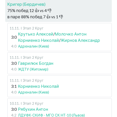
Кригер (Бердичев)
75
%
побед
12
👍 vs
4
👎
в паре
88
%
побед
7
👍 vs
1
👎
11.11
.
I Этап
2 Круг
Крутько Алексей
/
Молочко Антон
3:0
Корниенко Николай
/
Жирнов Александр
4:0
Адреналин (Киев)
11.11
.
I Этап
2 Круг
3:0
Гаврилюк Богдан
4:0
ЖДТУ (Житомир)
11.11
.
I Этап
2 Круг
3:1
Корниенко Николай
4:0
Адреналин (Киев)
10.11
.
I Этап
2 Круг
3:0
Рябухин Антон
4:2
ЛДУФК-СКИФ - МГО СК НТ-10 (Львов)