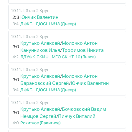
10.11
.
I Этап
2 Круг
2:3
Юнчик Валентин
3:4
ДФКС - ДЮСШ №13 (Днепр)
10.11
.
I Этап
2 Круг
Крутько Алексей
/
Молочко Антон
3:0
Канунников Илья
/
Трофимов Никита
4:2
ЛДУФК-СКИФ - МГО СК НТ-10 (Львов)
10.11
.
I Этап
2 Круг
Крутько Алексей
/
Молочко Антон
3:0
Барановский Сергей
/
Юнчик Валентин
3:4
ДФКС - ДЮСШ №13 (Днепр)
10.11
.
I Этап
2 Круг
Крутько Алексей
/
Бочковский Вадим
3:0
Немцов Сергей
/
Пинчук Виталий
4:0
Рокитное (Ракитное)