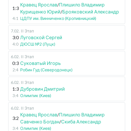
Кравец Ярослав
/
Плишило Владимир
1:3
Курищенко Юрий
/
Брояковский Александр
4:1
ЦДПУ им. Винниченко (Кропивницкий)
7.02
.
II Этап
3:0
Луговской Сергей
4:0
ДЮСШ №2 (Луцк)
6.02
.
II Этап
0:3
Суковатый Игорь
2:4
Робин Гуд (Северодонецк)
6.02
.
II Этап
1:3
Дубровин Дмитрий
3:4
Олимпик (Киев)
6.02
.
II Этап
Кравец Ярослав
/
Плишило Владимир
3:2
Савченко Богдан
/
Скиба Александр
3:4
Олимпик (Киев)