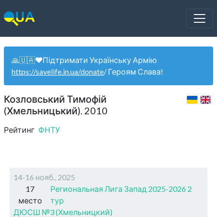
🙏🇺🇦❤️Підтримати Українську Армію
https://savelife.in.ua/donate
/ Героям Слава!
Козловський Тимофій
(Хмельницький). 2010
Рейтинг
ФНТУ
14-16 нояб., 2025
17
Региональная Лига Запад 2025-2026 2
место
тур
ДЮСШ №3 (Хмельницкий)