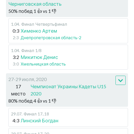
Черниговская область
50
%
побед
1
👍 vs
1
👎
1.04
.
Финал
Четвертьфинал
0:3
Хименко Артем
2:3
Днепропетровская область-2
1.04
.
Финал
1/8
3:2
Микитюк Денис
3:0
Хмельницкая область
27-29 июля, 2020
17
Чемпионат Украины Кадеты U15
место
2020
80
%
побед
4
👍 vs
1
👎
29.07
.
Финал
17..18
4:3
Линский Богдан
29.07
.
Финал
17..20