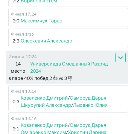
3:2
Борисов Артем
Финал
17..24
3:0
Максимчук Тарас
Финал
1/16
2:3
Олескевич Александр
7 июня, 2024
14
Универсиада Смешанный Разряд
место
2024
в паре
40
%
побед
2
👍 vs
3
👎
Финал
13..14
Коваленко Дмитрий
/
Самосуд Дарья
0:3
Шкурупий Александр
/
Лысенко Юлия
Финал
13..16
Коваленко Дмитрий
/
Самосуд Дарья
3:1
Овчаренко Максим
/
Христич Дарина