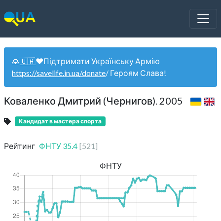
🙏🇺🇦❤️Підтримати Українську Армію
https://savelife.in.ua/donate
/ Героям Слава!
Коваленко Дмитрий (Чернигов). 2005
Кандидат в мастера спорта
Рейтинг
ФНТУ
35.4
[
521
]
ФНТУ