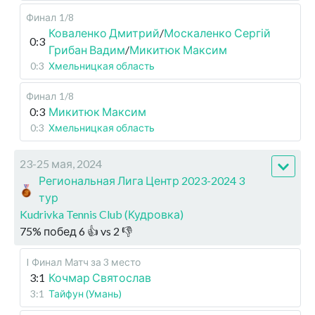
Финал
1/8
Коваленко Дмитрий
/
Москаленко Сергій
0:3
Грибан Вадим
/
Микитюк Максим
0:3
Хмельницкая область
Финал
1/8
0:3
Микитюк Максим
0:3
Хмельницкая область
23-25 мая, 2024
Региональная Лига Центр 2023-2024 3
тур
Kudrivka Tennis Club (Кудровка)
75
%
побед
6
👍 vs
2
👎
I Финал
Матч за 3 место
3:1
Кочмар Святослав
3:1
Тайфун (Умань)