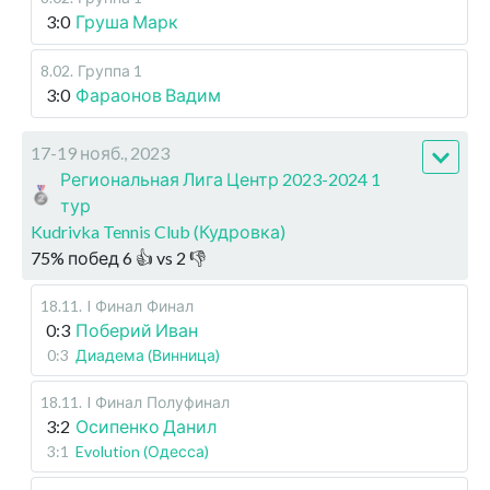
3:0
Груша Марк
8.02
.
Группа 1
3:0
Фараонов Вадим
17-19 нояб., 2023
Региональная Лига Центр 2023-2024 1
тур
Kudrivka Tennis Club (Кудровка)
75
%
побед
6
👍 vs
2
👎
18.11
.
I Финал
Финал
0:3
Поберий Иван
0:3
Диадема (Винница)
18.11
.
I Финал
Полуфинал
3:2
Осипенко Данил
3:1
Evolution (Одесса)