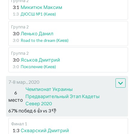
Группа 2
3:1
Микитюк Максим
1:3
ДЮСШ №1 (Киев)
Группа 2
3:0
Ленько Данил
3:0
Road to the dream (Киев)
Группа 2
3:0
Яськов Дмитрий
3:0
Поколение (Киев)
7-8 мар., 2020
Чемпионат Украины
6
Предварительный Этап Кадеты
место
Север 2020
67
%
побед
6
👍 vs
3
👎
Финал 1
1:3
Скварский Дмитрий