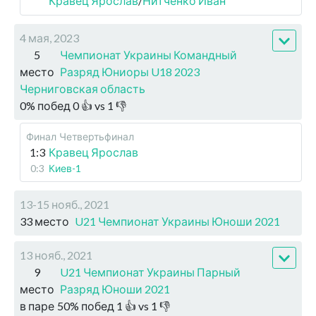
Кравец Ярослав
/
Нитченко Иван
4 мая, 2023
5
Чемпионат Украины Командный
место
Разряд Юниоры U18 2023
Черниговская область
0
%
побед
0
👍 vs
1
👎
Финал
Четвертьфинал
1:3
Кравец Ярослав
0:3
Киев-1
13-15 нояб., 2021
33 место
U21 Чемпионат Украины Юноши 2021
13 нояб., 2021
9
U21 Чемпионат Украины Парный
место
Разряд Юноши 2021
в паре
50
%
побед
1
👍 vs
1
👎