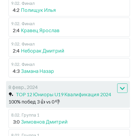
9.02
.
Финал
4:2
Полищук Илья
9.02
.
Финал
2:4
Кравец Ярослав
9.02
.
Финал
2:4
Неборак Дмитрий
9.02
.
Финал
4:3
Замана Назар
8 февр., 2024
🏓
TOP 12 Юниоры U19 Квалификация 2024
100
%
побед
3
👍 vs
0
👎
8.02
.
Группа 1
3:0
Зимовнов Дмитрий
8.02
.
Группа 1