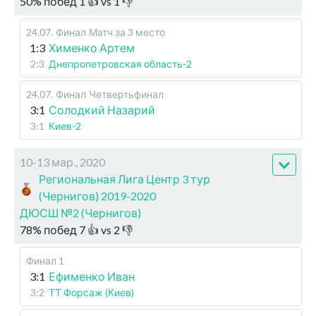
50
%
побед
1
👍 vs
1
👎
24.07
.
Финал
Матч за 3 место
1:3
Хименко Артем
2:3
Днепропетровская область-2
24.07
.
Финал
Четвертьфинал
3:1
Солодкий Назарий
3:1
Киев-2
10-13 мар., 2020
Региональная Лига Центр 3 тур
(Чернигов) 2019-2020
ДЮСШ №2 (Чернигов)
78
%
побед
7
👍 vs
2
👎
Финал 1
3:1
Ефименко Иван
3:2
ТТ Форсаж (Киев)