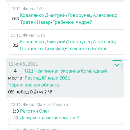
13.11
.
Финал
1/8
Коваленко Дмитрий
/
Говорунец Александр
0:3
Третяк Назар
/
Гребенюк Андрей
13.11
.
Финал
1/16
Коваленко Дмитрий
/
Говорунец Александр
3:2
Проценко Тимофей
/
Олексенко Богдан
12 нояб., 2021
4
U21 Чемпионат Украины Командный
место
Разряд Юноши 2021
Черниговская область
0
%
побед
0
👍 vs
2
👎
12.11
.
Финал
Матч за 3 место
1:3
Реготун Олег
2:3
Днепропетровская область-2
12.11
.
Финал
Полуфинал