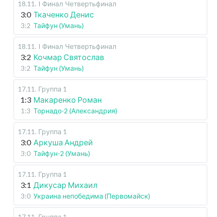
18.11
.
I Финал
Четвертьфинал
3:0
Ткаченко Денис
3:2
Тайфун (Умань)
18.11
.
I Финал
Четвертьфинал
3:2
Кочмар Святослав
3:2
Тайфун (Умань)
17.11
.
Группа 1
1:3
Макаренко Роман
1:3
Торнадо-2 (Александрия)
17.11
.
Группа 1
3:0
Аркуша Андрей
3:0
Тайфун-2 (Умань)
17.11
.
Группа 1
3:1
Дикусар Михаил
3:0
Украина непобедима (Первомайск)
17.11
.
Группа 1