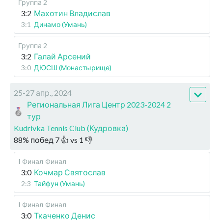
Группа 2
3:2
Махотин Владислав
3:1
Динамо (Умань)
Группа 2
3:2
Галай Арсений
3:0
ДЮСШ (Монастырище)
25-27 апр., 2024
Региональная Лига Центр 2023-2024 2
тур
Kudrivka Tennis Club (Кудровка)
88
%
побед
7
👍 vs
1
👎
I Финал
Финал
3:0
Кочмар Святослав
2:3
Тайфун (Умань)
I Финал
Финал
3:0
Ткаченко Денис