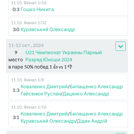
11.10
.
Финал
1/16
0:3
Гошко Никита
11.10
.
Финал
1/32
3:0
Куравський Олександр
11-12 окт., 2024
9
U21 Чемпионат Украины Парный
место
Разряд Юноши 2024
в паре
50
%
побед
1
👍 vs
1
👎
11.10
.
Финал
1/8
Коваленко Дмитрий
/
Билащенко Александр
1:3
Гайсенюк Руслан
/
Даценко Александр
11.10
.
Финал
1/16
Коваленко Дмитрий
/
Билащенко Александр
3:1
Куравський Олександр
/
Дідик Андрій