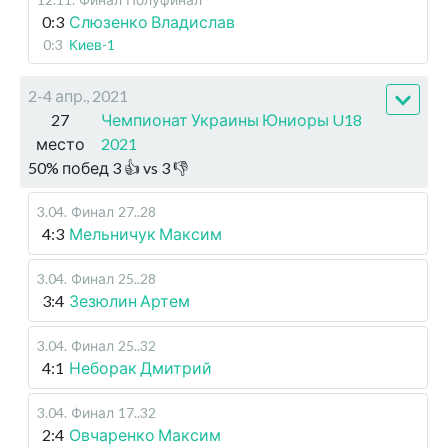
0:3
Слюзенко Владислав
0:3
Киев-1
2-4 апр., 2021
27
Чемпионат Украины Юниоры U18
место
2021
50
%
побед
3
👍 vs
3
👎
3.04
.
Финал
27..28
4:3
Мельничук Максим
3.04
.
Финал
25..28
3:4
Зезюлин Артем
3.04
.
Финал
25..32
4:1
Неборак Дмитрий
3.04
.
Финал
17..32
2:4
Овчаренко Максим