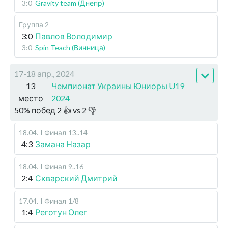
3:0
Gravity team (Днепр)
Группа 2
3:0
Павлов Володимир
3:0
Spin Teach (Винница)
17-18 апр., 2024
13
Чемпионат Украины Юниоры U19
место
2024
50
%
побед
2
👍 vs
2
👎
18.04
.
I Финал
13..14
4:3
Замана Назар
18.04
.
I Финал
9..16
2:4
Скварский Дмитрий
17.04
.
I Финал
1/8
1:4
Реготун Олег