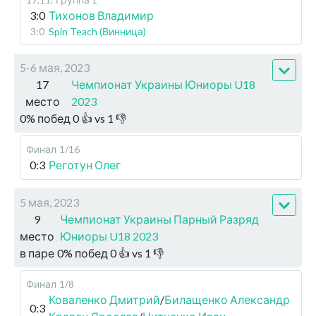
3:0
Тихонов Владимир
3:0
Spin Teach (Винница)
5-6 мая, 2023
17
Чемпионат Украины Юниоры U18
место
2023
0
%
побед
0
👍 vs
1
👎
Финал
1/16
0:3
Реготун Олег
5 мая, 2023
9
Чемпионат Украины Парный Разряд
место
Юниоры U18 2023
в паре
0
%
побед
0
👍 vs
1
👎
Финал
1/8
Коваленко Дмитрий
/
Билащенко Александр
0:3