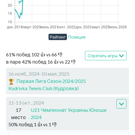
Рейтинг
Позиция
61
%
побед
102
👍 vs
66
👎
Спрятать игры
в паре
42
%
побед
16
👍 vs
22
👎
16 нояб., 2024-10 мая, 2025
Первая Лига Сезон 2024/2025
Kudrivka Tennis Club (Кудровка)
11-13 окт., 2024
17
U21 Чемпионат Украины Юноши
место
2024
50
%
побед
1
👍 vs
1
👎