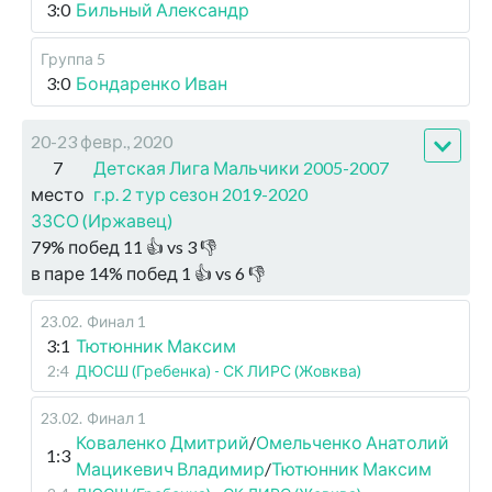
3:0
Бильный Александр
Группа 5
3:0
Бондаренко Иван
20-23 февр., 2020
7
Детская Лига Мальчики 2005-2007
место
г.р. 2 тур сезон 2019-2020
ЗЗСО (Иржавец)
79
%
побед
11
👍 vs
3
👎
в паре
14
%
побед
1
👍 vs
6
👎
23.02
.
Финал 1
3:1
Тютюнник Максим
2:4
ДЮСШ (Гребенка) - СК ЛИРС (Жовква)
23.02
.
Финал 1
Коваленко Дмитрий
/
Омельченко Анатолий
1:3
Мацикевич Владимир
/
Тютюнник Максим