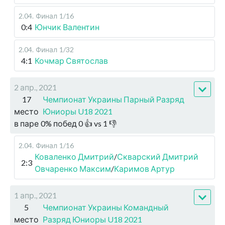
2.04
.
Финал
1/16
0:4
Юнчик Валентин
2.04
.
Финал
1/32
4:1
Кочмар Святослав
2 апр., 2021
17
Чемпионат Украины Парный Разряд
место
Юниоры U18 2021
в паре
0
%
побед
0
👍 vs
1
👎
2.04
.
Финал
1/16
Коваленко Дмитрий
/
Скварский Дмитрий
2:3
Овчаренко Максим
/
Каримов Артур
1 апр., 2021
5
Чемпионат Украины Командный
место
Разряд Юниоры U18 2021