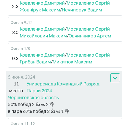
Коваленко Дмитрий
/
Москаленко Сергій
2:3
Жовнірук Максим
/
Нечипорук Вадим
Финал
9..12
Коваленко Дмитрий
/
Москаленко Сергій
3:0
Михайлович Максим
/
Овчинников Артем
Финал
1/8
Коваленко Дмитрий
/
Москаленко Сергій
0:3
Грибан Вадим
/
Микитюк Максим
5 июня, 2024
11
Универсиада Командный Разряд
место
Парни 2024
Черниговская область
50
%
побед
2
👍 vs
2
👎
в паре
67
%
побед
2
👍 vs
1
👎
Финал
11..12