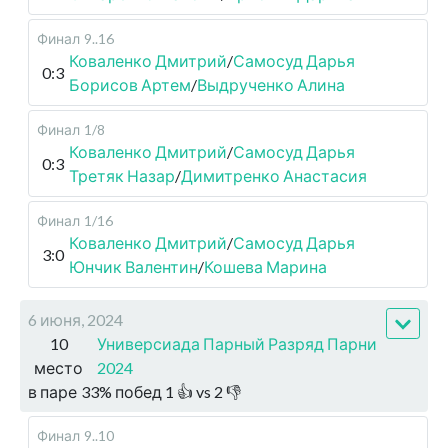
Финал
9..16
Коваленко Дмитрий
/
Самосуд Дарья
0:3
Борисов Артем
/
Выдрученко Алина
Финал
1/8
Коваленко Дмитрий
/
Самосуд Дарья
0:3
Третяк Назар
/
Димитренко Анастасия
Финал
1/16
Коваленко Дмитрий
/
Самосуд Дарья
3:0
Юнчик Валентин
/
Кошева Марина
6 июня, 2024
10
Универсиада Парный Разряд Парни
место
2024
в паре
33
%
побед
1
👍 vs
2
👎
Финал
9..10