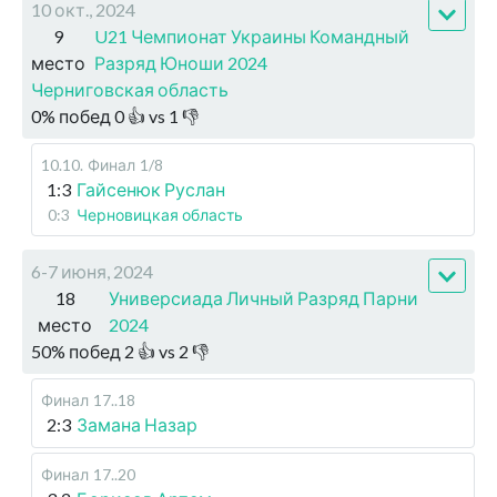
10 окт., 2024
9
U21 Чемпионат Украины Командный
место
Разряд Юноши 2024
Черниговская область
0
%
побед
0
👍 vs
1
👎
10.10
.
Финал
1/8
1:3
Гайсенюк Руслан
0:3
Черновицкая область
6-7 июня, 2024
18
Универсиада Личный Разряд Парни
место
2024
50
%
побед
2
👍 vs
2
👎
Финал
17..18
2:3
Замана Назар
Финал
17..20