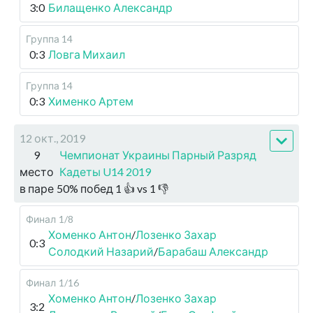
3:0
Билащенко Александр
Группа 14
0:3
Ловга Михаил
Группа 14
0:3
Хименко Артем
12 окт., 2019
9
Чемпионат Украины Парный Разряд
место
Кадеты U14 2019
в паре
50
%
побед
1
👍 vs
1
👎
Финал
1/8
Хоменко Антон
/
Лозенко Захар
0:3
Солодкий Назарий
/
Барабаш Александр
Финал
1/16
Хоменко Антон
/
Лозенко Захар
3:2