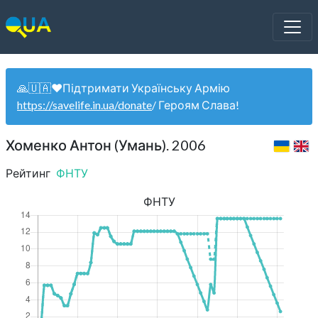
🙏🇺🇦❤️Підтримати Українську Армію
https://savelife.in.ua/donate
/ Героям Слава!
Хоменко Антон (Умань). 2006
Рейтинг
ФНТУ
ФНТУ