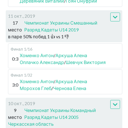
Деревяник Виталий
/
Гоян Онуфрий
11 окт., 2019
17
Чемпионат Украины Смешанный
место
Разряд Кадеты U14 2019
в паре
50
%
побед
1
👍 vs
1
👎
Финал
1/16
Хоменко Антон
/
Аркуша Алена
0:3
Оплачко Александр
/
Шевчук Виктория
Финал
1/32
Хоменко Антон
/
Аркуша Алена
3:0
Морохов Глеб
/
Чернова Елена
10 окт., 2019
9
Чемпионат Украины Командный
место
Разряд Кадеты U14 2005
Черкасская область