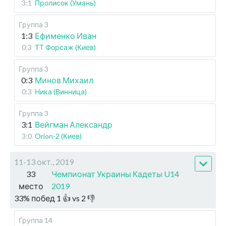
3:1
Пролисок (Умань)
Группа 3
1:3
Ефименко Иван
0:3
ТТ Форсаж (Киев)
Группа 3
0:3
Минов Михаил
0:3
Ника (Винница)
Группа 3
3:1
Вейгман Александр
3:0
Orion-2 (Киев)
11-13 окт., 2019
33
Чемпионат Украины Кадеты U14
место
2019
33
%
побед
1
👍 vs
2
👎
Группа 14