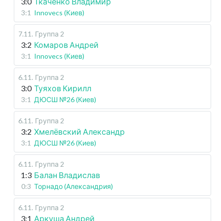
3:0
Ткаченко Владимир
3:1
Innovecs (Киев)
7.11
.
Группа 2
3:2
Комаров Андрей
3:1
Innovecs (Киев)
6.11
.
Группа 2
3:0
Туяхов Кирилл
3:1
ДЮСШ №26 (Киев)
6.11
.
Группа 2
3:2
Хмелёвский Александр
3:1
ДЮСШ №26 (Киев)
6.11
.
Группа 2
1:3
Балан Владислав
0:3
Торнадо (Александрия)
6.11
.
Группа 2
3:1
Аркуша Андрей