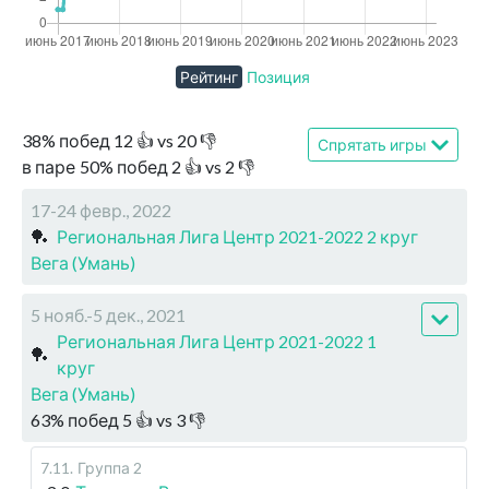
Рейтинг
Позиция
38
%
побед
12
👍 vs
20
👎
Спрятать игры
в паре
50
%
побед
2
👍 vs
2
👎
17-24 февр., 2022
🏓
Региональная Лига Центр 2021-2022 2 круг
Вега (Умань)
5 нояб.-5 дек., 2021
Региональная Лига Центр 2021-2022 1
🏓
круг
Вега (Умань)
63
%
побед
5
👍 vs
3
👎
7.11
.
Группа 2