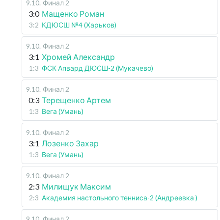
9.10
.
Финал 2
3:0
Мащенко Роман
3:2
КДЮСШ №4 (Харьков)
9.10
.
Финал 2
3:1
Хромей Александр
1:3
ФСК Апвард ДЮСШ-2 (Мукачево)
9.10
.
Финал 2
0:3
Терещенко Артем
1:3
Вега (Умань)
9.10
.
Финал 2
3:1
Лозенко Захар
1:3
Вега (Умань)
9.10
.
Финал 2
2:3
Милищук Максим
2:3
Академия настольного тенниса-2 (Андреевка )
9.10
.
Финал 2