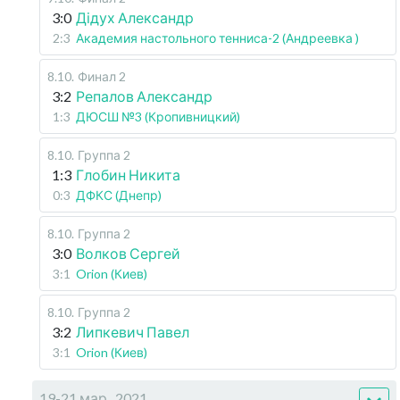
3:0
Дідух Александр
2:3
Академия настольного тенниса-2 (Андреевка )
8.10
.
Финал 2
3:2
Репалов Александр
1:3
ДЮСШ №3 (Кропивницкий)
8.10
.
Группа 2
1:3
Глобин Никита
0:3
ДФКС (Днепр)
8.10
.
Группа 2
3:0
Волков Сергей
3:1
Orion (Киев)
8.10
.
Группа 2
3:2
Липкевич Павел
3:1
Orion (Киев)
19-21 мар., 2021