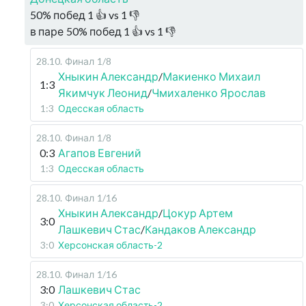
50
%
побед
1
👍 vs
1
👎
в паре
50
%
побед
1
👍 vs
1
👎
28.10
.
Финал
1/8
Хныкин Александр
/
Макиенко Михаил
1:3
Якимчук Леонид
/
Чмихаленко Ярослав
1:3
Одесская область
28.10
.
Финал
1/8
0:3
Агапов Евгений
1:3
Одесская область
28.10
.
Финал
1/16
Хныкин Александр
/
Цокур Артем
3:0
Лашкевич Стас
/
Кандаков Александр
3:0
Херсонская область-2
28.10
.
Финал
1/16
3:0
Лашкевич Стас
3:0
Херсонская область-2