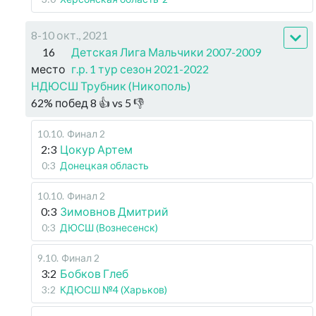
8-10 окт., 2021
16
Детская Лига Мальчики 2007-2009
место
г.р. 1 тур сезон 2021-2022
НДЮСШ Трубник (Никополь)
62
%
побед
8
👍 vs
5
👎
10.10
.
Финал 2
2:3
Цокур Артем
0:3
Донецкая область
10.10
.
Финал 2
0:3
Зимовнов Дмитрий
0:3
ДЮСШ (Вознесенск)
9.10
.
Финал 2
3:2
Бобков Глеб
3:2
КДЮСШ №4 (Харьков)