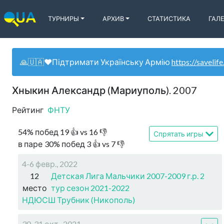
ТУРНИРЫ
АРХИВ
СТАТИСТИКА
ГАЛ
🙏🇺🇦❤️Підтримати Українську Армію
https://savelife
Хныкин Александр (Мариуполь). 2007
Рейтинг
ФНТУ
54
%
побед
19
👍 vs
16
👎
Спрятать игры
в паре
30
%
побед
3
👍 vs
7
👎
4-6 февр., 2022
12
Детская Лига Мальчики 2007-2009 г.р. 2
место
тур сезон 2021-2022
НДЮСШ Трубник (Никополь)
30-31 окт., 2021