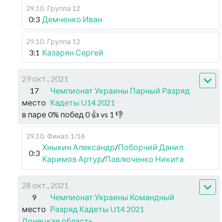
29.10
.
Группа 12
0:3
Демченко Иван
29.10
.
Группа 12
3:1
Казарян Сергей
29 окт., 2021
17
Чемпионат Украины Парный Разряд
место
Кадеты U14 2021
в паре
0
%
побед
0
👍 vs
1
👎
29.10
.
Финал
1/16
Хныкин Александр
/
Поборчий Данил
0:3
Каримов Артур
/
Павлюченко Никита
28 окт., 2021
9
Чемпионат Украины Командный
место
Разряд Кадеты U14 2021
Донецкая область