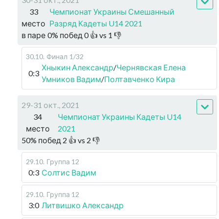
33
Чемпионат Украины Смешанный
место
Разряд Кадеты U14 2021
в паре
0
%
побед
0
👍 vs
1
👎
30.10
.
Финал
1/32
Хныкин Александр
/
Чернявская Елена
0:3
Умников Вадим
/
Полтавченко Кира
29-31 окт., 2021
34
Чемпионат Украины Кадеты U14
место
2021
50
%
побед
2
👍 vs
2
👎
29.10
.
Группа 12
0:3
Солтис Вадим
29.10
.
Группа 12
3:0
Литвишко Александр