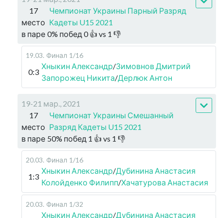
17
Чемпионат Украины Парный Разряд
место
Кадеты U15 2021
в паре
0
%
побед
0
👍 vs
1
👎
19.03
.
Финал
1/16
Хныкин Александр
/
Зимовнов Дмитрий
0:3
Запорожец Никита
/
Дерлюк Антон
19-21 мар., 2021
17
Чемпионат Украины Смешанный
место
Разряд Кадеты U15 2021
в паре
50
%
побед
1
👍 vs
1
👎
20.03
.
Финал
1/16
Хныкин Александр
/
Дубинина Анастасия
1:3
Колойденко Филипп
/
Хачатурова Анастасия
20.03
.
Финал
1/32
Хныкин Александр
/
Дубинина Анастасия