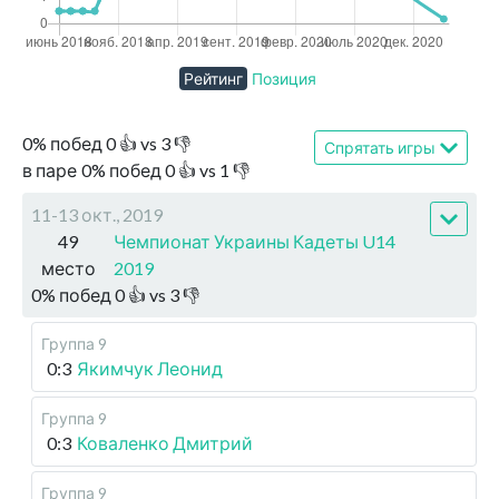
Рейтинг
Позиция
0
%
побед
0
👍 vs
3
👎
Спрятать игры
в паре
0
%
побед
0
👍 vs
1
👎
11-13 окт., 2019
49
Чемпионат Украины Кадеты U14
место
2019
0
%
побед
0
👍 vs
3
👎
Группа 9
0:3
Якимчук Леонид
Группа 9
0:3
Коваленко Дмитрий
Группа 9