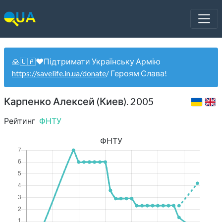
🙏🇺🇦❤️Підтримати Українську Армію
https://savelife.in.ua/donate
/ Героям Слава!
Карпенко Алексей (Киев). 2005
Рейтинг
ФНТУ
ФНТУ