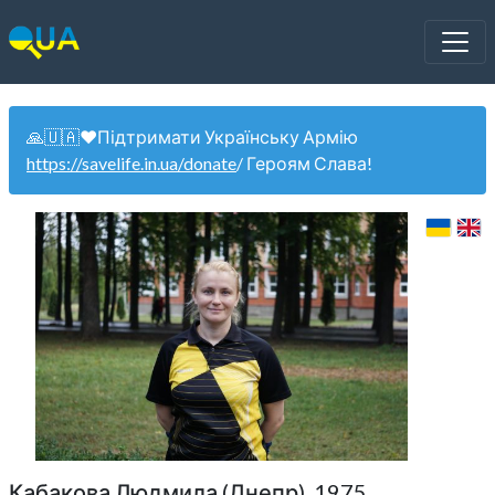
🙏🇺🇦❤️Підтримати Українську Армію
https://savelife.in.ua/donate
/ Героям Слава!
Кабакова Людмила (Днепр). 1975