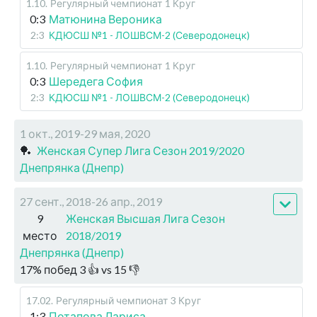
1.10
.
Регулярный чемпионат
1 Круг
0:3
Матюнина Вероника
2:3
КДЮСШ №1 - ЛОШВСМ-2 (Северодонецк)
1.10
.
Регулярный чемпионат
1 Круг
0:3
Шередега София
2:3
КДЮСШ №1 - ЛОШВСМ-2 (Северодонецк)
1 окт., 2019-29 мая, 2020
🏓
Женская Супер Лига Сезон 2019/2020
Днепрянка (Днепр)
27 сент., 2018-26 апр., 2019
9
Женская Высшая Лига Сезон
место
2018/2019
Днепрянка (Днепр)
17
%
побед
3
👍 vs
15
👎
17.02
.
Регулярный чемпионат
3 Круг
1:3
Потапова Лариса