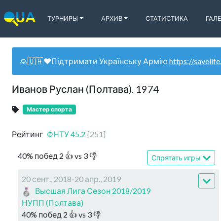
ТУРНИРЫ
АРХИВ
СТАТИСТИКА
ГАЛ
🙏🇺🇦❤️Підтримати Українську Армію
https://savelife
Иванов Руслан (Полтава). 1974
Мастер спорта
Рейтинг
ФНТУ
45.2
[
251
]
40
%
побед
2
👍 vs
3
👎
Спрятать игры
20 сент., 2018-20 апр., 2019
Высшая Лига Сезон 2018/2019
НУПП (Полтава)
40
%
побед
2
👍 vs
3
👎