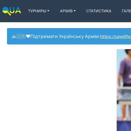
ТУРНИРЫ
АРХИВ
СТАТИСТИКА
ГАЛ
🙏🇺🇦❤️Підтримати Українську Армію
https://savelife