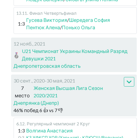
13.11
.
Финал
Четвертьфинал
Гусева Виктория
/
Шередега София
1:3
Пентюк Алена
/
Понько Ольга
12 нояб., 2021
U21 Чемпионат Украины Командный Разряд
Девушки 2021
Днепропетровская область
30 сент., 2020-30 мая, 2021
7
Женская Высшая Лига Сезон
место
2020/2021
Днепрянка (Днепр)
46
%
побед
6
👍 vs
7
👎
6.12
.
Регулярный чемпионат
2 Круг
1:3
Волгина Анастасия
0:3
КЗ ХФКСП ХОР (Харьков) - КДЮСШ (Волчанск)