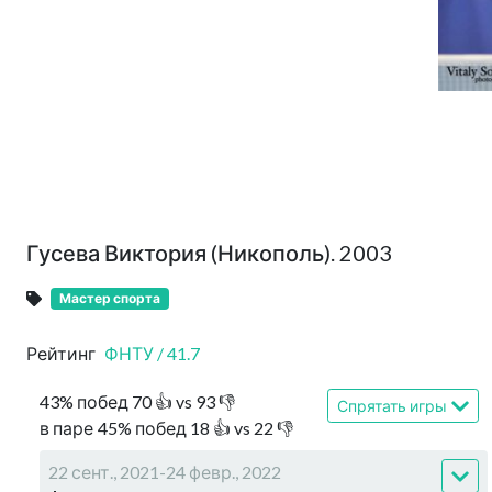
Гусева Виктория (Никополь). 2003
Мастер спорта
Рейтинг
ФНТУ
/
41.7
43
%
побед
70
👍 vs
93
👎
Спрятать игры
в паре
45
%
побед
18
👍 vs
22
👎
22 сент., 2021-24 февр., 2022