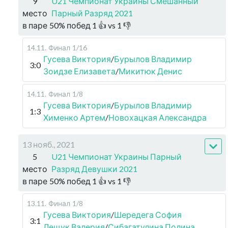
9
U21 Чемпионат Украины Смешанный
место
Парный Разряд 2021
в паре
50
%
побед
1
👍 vs
1
👎
14.11
.
Финал
1/16
Гусева Виктория
/
Бурылов Владимир
3:0
Зоидзе Елизавета
/
Микитюк Денис
14.11
.
Финал
1/8
Гусева Виктория
/
Бурылов Владимир
1:3
Хименко Артем
/
Новохацкая Александра
13 нояб., 2021
5
U21 Чемпионат Украины Парный
место
Разряд Девушки 2021
в паре
50
%
побед
1
👍 vs
1
👎
13.11
.
Финал
1/8
Гусева Виктория
/
Шередега София
3:1
Лещук Валерия
/
Сибагатулина Полина