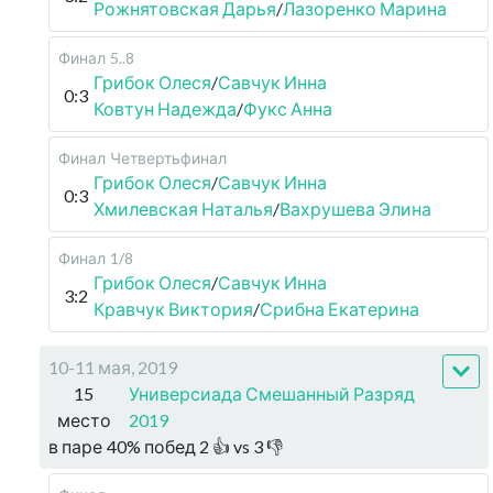
Рожнятовская Дарья
/
Лазоренко Марина
Финал
5..8
Грибок Олеся
/
Савчук Инна
0:3
Ковтун Надежда
/
Фукс Анна
Финал
Четвертьфинал
Грибок Олеся
/
Савчук Инна
0:3
Хмилевская Наталья
/
Вахрушева Элина
Финал
1/8
Грибок Олеся
/
Савчук Инна
3:2
Кравчук Виктория
/
Срибна Екатерина
10-11 мая, 2019
15
Универсиада Смешанный Разряд
место
2019
в паре
40
%
побед
2
👍 vs
3
👎