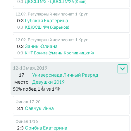
0:3
ДЮСШ №3 - ДЮСШ №26 (Киев)
12.09
.
Регулярный чемпионат
1 Круг
0:3
Губская Екатерина
0:3
КДЮСШ №4 (Харьков)
12.09
.
Регулярный чемпионат
1 Круг
0:3
Заник Юлиана
0:3
КНТ Бонита (Умань-Кропивницкий)
12-13 мая, 2019
17
Универсиада Личный Разряд
место
Девушки 2019
50
%
побед
1
👍 vs
1
👎
Финал
17..20
3:1
Савчук Инна
Финал
1/16
2:3
Срибна Екатерина