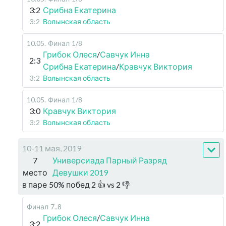
3:2
Срибна Екатерина
3:2
Волынская область
10.05
.
Финал
1/8
Грибок Олеся
/
Савчук Инна
2:3
Срибна Екатерина
/
Кравчук Виктория
3:2
Волынская область
10.05
.
Финал
1/8
3:0
Кравчук Виктория
3:2
Волынская область
10-11 мая, 2019
7
Универсиада Парный Разряд
место
Девушки 2019
в паре
50
%
побед
2
👍 vs
2
👎
Финал
7..8
Грибок Олеся
/
Савчук Инна
3:2