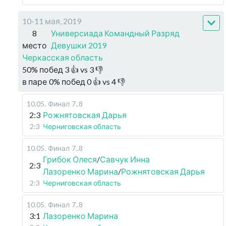
10-11 мая, 2019
8
Универсиада Командный Разряд
место
Девушки 2019
Черкасская область
50
%
побед
3
👍 vs
3
👎
в паре
0
%
побед
0
👍 vs
4
👎
10.05
.
Финал
7..8
2:3
Рожнятовская Дарья
2:3
Черниговская область
10.05
.
Финал
7..8
Грибок Олеся
/
Савчук Инна
2:3
Лазоренко Марина
/
Рожнятовская Дарья
2:3
Черниговская область
10.05
.
Финал
7..8
3:1
Лазоренко Марина