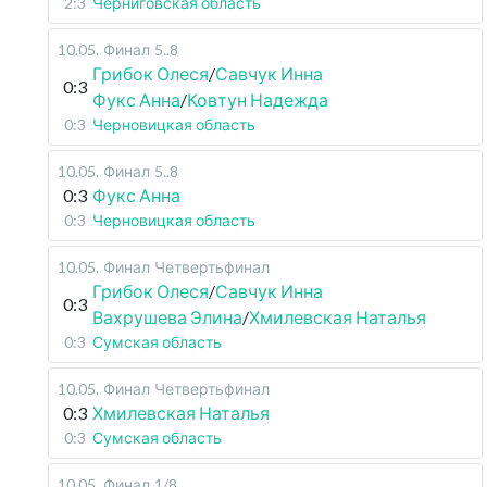
2:3
Черниговская область
10.05
.
Финал
5..8
Грибок Олеся
/
Савчук Инна
0:3
Фукс Анна
/
Ковтун Надежда
0:3
Черновицкая область
10.05
.
Финал
5..8
0:3
Фукс Анна
0:3
Черновицкая область
10.05
.
Финал
Четвертьфинал
Грибок Олеся
/
Савчук Инна
0:3
Вахрушева Элина
/
Хмилевская Наталья
0:3
Сумская область
10.05
.
Финал
Четвертьфинал
0:3
Хмилевская Наталья
0:3
Сумская область
10.05
.
Финал
1/8