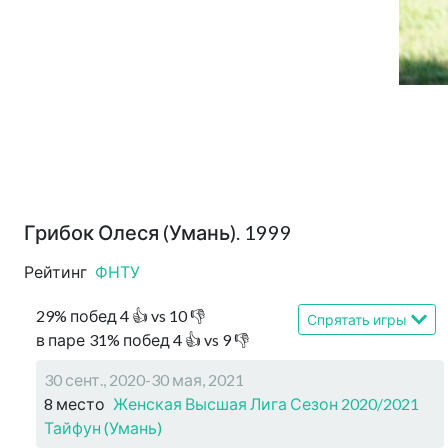
Грибок Олеся (Умань). 1999
Рейтинг
ФНТУ
29
%
побед
4
👍 vs
10
👎
Спрятать игры
в паре
31
%
побед
4
👍 vs
9
👎
30 сент., 2020-30 мая, 2021
8 место
Женская Высшая Лига Сезон 2020/2021
Тайфун (Умань)