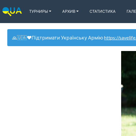
ТУРНИРЫ
АРХИВ
СТАТИСТИКА
ГАЛ
🙏🇺🇦❤️Підтримати Українську Армію
https://savelife