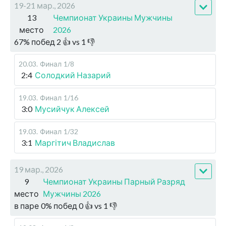
19-21 мар., 2026
13
Чемпионат Украины Мужчины
место
2026
67
%
побед
2
👍 vs
1
👎
20.03
.
Финал
1/8
2:4
Солодкий Назарий
19.03
.
Финал
1/16
3:0
Мусийчук Алексей
19.03
.
Финал
1/32
3:1
Маргітич Владислав
19 мар., 2026
9
Чемпионат Украины Парный Разряд
место
Мужчины 2026
в паре
0
%
побед
0
👍 vs
1
👎