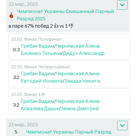
22 мар., 2025
Чемпионат Украины Смешанный Парный
Разряд 2025
в паре
67
%
побед
2
👍 vs
1
👎
22.03
.
Финал
Полуфинал
Грибан Вадим
/
Чернявская Алина
0:3
Биленко Татьяна
/
Дидух Александр
22.03
.
Финал
Четвертьфинал
Грибан Вадим
/
Чернявская Алина
3:2
Евтодий Иоланта
/
Завада Никита
22.03
.
Финал
1/8
Грибан Вадим
/
Чернявская Алина
3:2
Ковалева Дарья
/
Зенюк Дмитрий
21 мар., 2025
5
Чемпионат Украины Парный Разряд