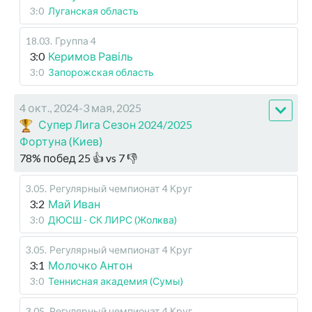
3:0
Луганская область
18.03
.
Группа 4
3:0
Керимов Равіль
3:0
Запорожская область
4 окт., 2024-3 мая, 2025
Супер Лига Сезон 2024/2025
Фортуна (Киев)
78
%
побед
25
👍 vs
7
👎
3.05
.
Регулярный чемпионат
4 Круг
3:2
Май Иван
3:0
ДЮСШ - СК ЛИРС (Жолква)
3.05
.
Регулярный чемпионат
4 Круг
3:1
Молочко Антон
3:0
Теннисная академия (Сумы)
3.05
.
Регулярный чемпионат
4 Круг