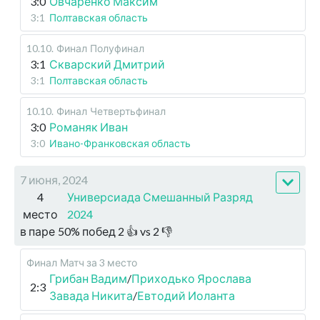
3:0
Овчаренко Максим
3:1
Полтавская область
10.10
.
Финал
Полуфинал
3:1
Скварский Дмитрий
3:1
Полтавская область
10.10
.
Финал
Четвертьфинал
3:0
Романяк Иван
3:0
Ивано-Франковская область
7 июня, 2024
4
Универсиада Смешанный Разряд
место
2024
в паре
50
%
побед
2
👍 vs
2
👎
Финал
Матч за 3 место
Грибан Вадим
/
Приходько Ярослава
2:3
Завада Никита
/
Евтодий Иоланта