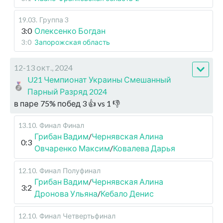
19.03
.
Группа 3
3:0
Олексенко Богдан
3:0
Запорожская область
12-13 окт., 2024
U21 Чемпионат Украины Смешанный
Парный Разряд 2024
в паре
75
%
побед
3
👍 vs
1
👎
13.10
.
Финал
Финал
Грибан Вадим
/
Чернявская Алина
0:3
Овчаренко Максим
/
Ковалева Дарья
12.10
.
Финал
Полуфинал
Грибан Вадим
/
Чернявская Алина
3:2
Дронова Ульяна
/
Кебало Денис
12.10
.
Финал
Четвертьфинал