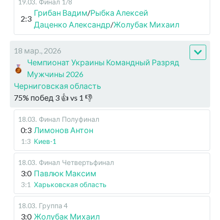
19.03
.
Финал
1/8
Грибан Вадим
/
Рыбка Алексей
2:3
Даценко Александр
/
Жолубак Михаил
18 мар., 2026
Чемпионат Украины Командный Разряд
Мужчины 2026
Черниговская область
75
%
побед
3
👍 vs
1
👎
18.03
.
Финал
Полуфинал
0:3
Лимонов Антон
1:3
Киев-1
18.03
.
Финал
Четвертьфинал
3:0
Павлюк Максим
3:1
Харьковская область
18.03
.
Группа 4
3:0
Жолубак Михаил