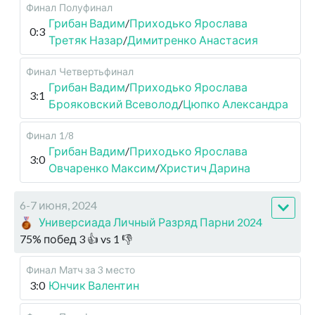
Финал
Полуфинал
Грибан Вадим
/
Приходько Ярослава
0:3
Третяк Назар
/
Димитренко Анастасия
Финал
Четвертьфинал
Грибан Вадим
/
Приходько Ярослава
3:1
Брояковский Всеволод
/
Цюпко Александра
Финал
1/8
Грибан Вадим
/
Приходько Ярослава
3:0
Овчаренко Максим
/
Христич Дарина
6-7 июня, 2024
Универсиада Личный Разряд Парни 2024
75
%
побед
3
👍 vs
1
👎
Финал
Матч за 3 место
3:0
Юнчик Валентин