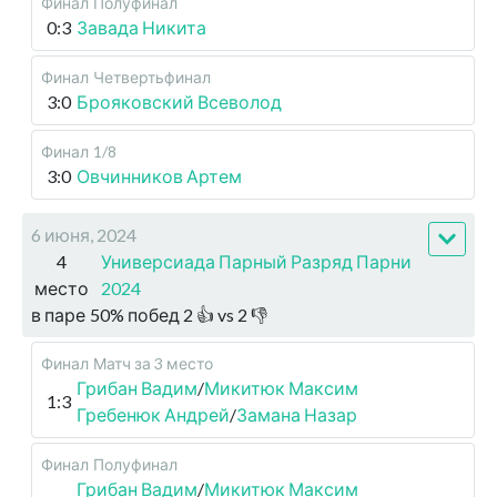
Финал
Полуфинал
0:3
Завада Никита
Финал
Четвертьфинал
3:0
Брояковский Всеволод
Финал
1/8
3:0
Овчинников Артем
6 июня, 2024
4
Универсиада Парный Разряд Парни
место
2024
в паре
50
%
побед
2
👍 vs
2
👎
Финал
Матч за 3 место
Грибан Вадим
/
Микитюк Максим
1:3
Гребенюк Андрей
/
Замана Назар
Финал
Полуфинал
Грибан Вадим
/
Микитюк Максим