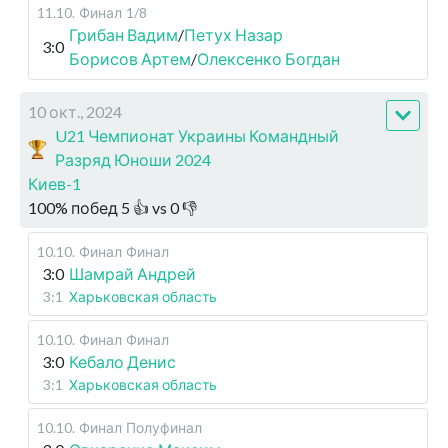
11.10
.
Финал
1/8
Грибан Вадим
/
Петух Назар
3:0
Борисов Артем
/
Олексенко Богдан
10 окт., 2024
U21 Чемпионат Украины Командный
Разряд Юноши 2024
Киев-1
100
%
побед
5
👍 vs
0
👎
10.10
.
Финал
Финал
3:0
Шамрай Андрей
3:1
Харьковская область
10.10
.
Финал
Финал
3:0
Кебало Денис
3:1
Харьковская область
10.10
.
Финал
Полуфинал