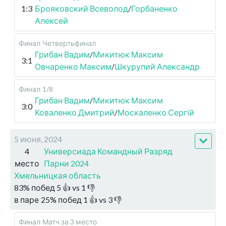
1:3
Брояковский Всеволод
/
Горбаненко
Алексей
Финал
Четвертьфинал
Грибан Вадим
/
Микитюк Максим
3:1
Овчаренко Максим
/
Шкурупий Александр
Финал
1/8
Грибан Вадим
/
Микитюк Максим
3:0
Коваленко Дмитрий
/
Москаленко Сергій
5 июня, 2024
4
Универсиада Командный Разряд
место
Парни 2024
Хмельницкая область
83
%
побед
5
👍 vs
1
👎
в паре
25
%
побед
1
👍 vs
3
👎
Финал
Матч за 3 место