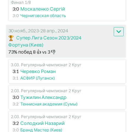
Финал
1/8
3:0
Москаленко Сергій
3:0
Черниговская область
30 нояб., 2023-28 апр., 2024
Супер Лига Сезон 2023/2024
Фортуна (Киев)
73
%
побед
8
👍 vs
3
👎
3.03
.
Регулярный чемпионат
2 Круг
3:1
Черевко Роман
3:1
АСФИР (Луганск)
2.03
.
Регулярный чемпионат
2 Круг
3:0
Тужилин Александр
3:2
Теннисная академия (Сумы)
2.03
.
Регулярный чемпионат
2 Круг
3:2
Солодкий Назарий
3:0
Бранд Мастер (Киев)