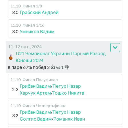
11.10
.
Финал
1/8
3:0
Грабский Андрей
11.10
.
Финал
1/16
3:0
Умников Вадим
11-12 окт., 2024
U21 Чемпионат Украины Парный Разряд
Юноши 2024
в паре
67
%
побед
2
👍 vs
1
👎
11.10
.
Финал
Полуфинал
Грибан Вадим
/
Петух Назар
2:3
Харчук Артем
/
Гошко Никита
11.10
.
Финал
Четвертьфинал
Грибан Вадим
/
Петух Назар
3:2
Солтис Вадим
/
Романяк Иван