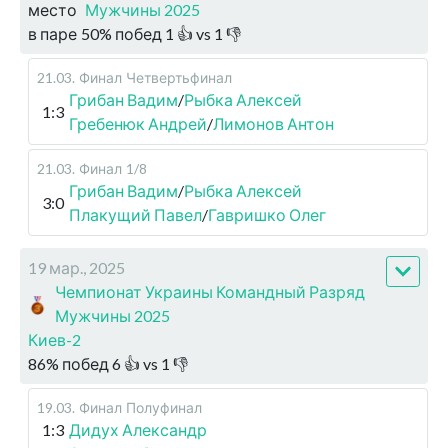
место
Мужчины 2025
в паре
50
%
побед
1
👍 vs
1
👎
21.03
.
Финал
Четвертьфинал
Грибан Вадим
/
Рыбка Алексей
1:3
Гребенюк Андрей
/
Лимонов Антон
21.03
.
Финал
1/8
Грибан Вадим
/
Рыбка Алексей
3:0
Плакущий Павел
/
Гавришко Олег
19 мар., 2025
Чемпионат Украины Командный Разряд
Мужчины 2025
Киев-2
86
%
побед
6
👍 vs
1
👎
19.03
.
Финал
Полуфинал
1:3
Дидух Александр