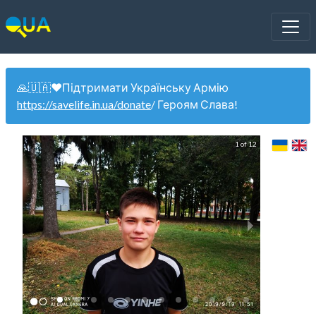
🙏🇺🇦❤️Підтримати Українську Армію
https://savelife.in.ua/donate
/ Героям Слава!
1 of 12