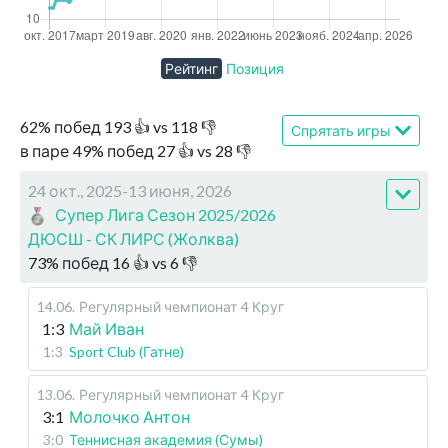
Рейтинг
Позиция
62
%
побед
193
👍 vs
118
👎
Спрятать игры
в паре
49
%
побед
27
👍 vs
28
👎
24 окт., 2025-13 июня, 2026
Супер Лига Сезон 2025/2026
ДЮСШ - СК ЛИРС (Жолква)
73
%
побед
16
👍 vs
6
👎
14.06
.
Регулярный чемпионат
4 Круг
1:3
Май Иван
1:3
Sport Club (Гатне)
13.06
.
Регулярный чемпионат
4 Круг
3:1
Молочко Антон
3:0
Теннисная академия (Сумы)