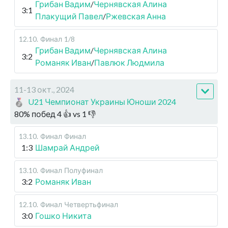
Грибан Вадим
/
Чернявская Алина
3:1
Плакущий Павел
/
Ржевская Анна
12.10
.
Финал
1/8
Грибан Вадим
/
Чернявская Алина
3:2
Романяк Иван
/
Павлюк Людмила
11-13 окт., 2024
U21 Чемпионат Украины Юноши 2024
80
%
побед
4
👍 vs
1
👎
13.10
.
Финал
Финал
1:3
Шамрай Андрей
13.10
.
Финал
Полуфинал
3:2
Романяк Иван
12.10
.
Финал
Четвертьфинал
3:0
Гошко Никита