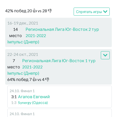
42
%
побед
20
👍 vs
28
👎
Спрятать игры
16-19 дек., 2021
14
Региональная Лига Юг-Восток 2 тур
место
2021-2022
Імпульс (Днепр)
22-24 окт., 2021
7
Региональная Лига Юг-Восток 1 тур
место
2021-2022
Імпульс (Днепр)
64
%
побед
7
👍 vs
4
👎
24.10
.
Финал 1
3:1
Агапов Евгений
1:3
Synergy (Одесса)
24.10
.
Финал 1