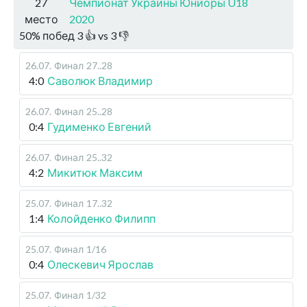
27
Чемпионат Украины Юниоры U18
место
2020
50
%
побед
3
👍 vs
3
👎
26.07
.
Финал
27..28
4:0
Саволюк Владимир
26.07
.
Финал
25..28
0:4
Гудименко Евгений
26.07
.
Финал
25..32
4:2
Микитюк Максим
25.07
.
Финал
17..32
1:4
Колойденко Филипп
25.07
.
Финал
1/16
0:4
Олескевич Ярослав
25.07
.
Финал
1/32