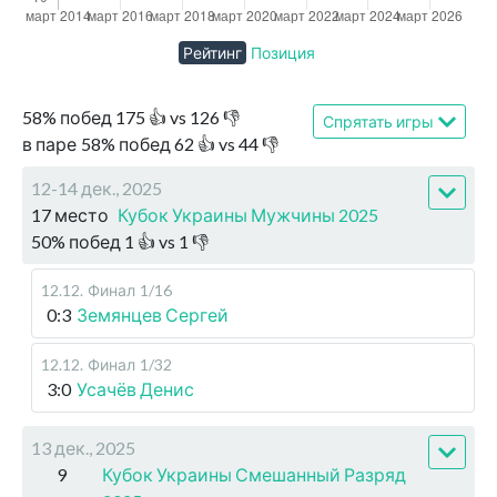
Рейтинг
Позиция
58
%
побед
175
👍 vs
126
👎
Спрятать игры
в паре
58
%
побед
62
👍 vs
44
👎
12-14 дек., 2025
17 место
Кубок Украины Мужчины 2025
50
%
побед
1
👍 vs
1
👎
12.12
.
Финал
1/16
0:3
Земянцев Сергей
12.12
.
Финал
1/32
3:0
Усачёв Денис
13 дек., 2025
9
Кубок Украины Смешанный Разряд