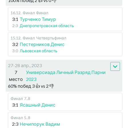
100
%
побед
2
👍 vs
0
👎
16.12
.
Финал
Финал
3:1
Турченко Тимур
2:3
Днепропетровская область
15.12
.
Финал
Четвертьфинал
3:2
Пестерников Денис
3:0
Львовская область
27-28 апр., 2023
7
Универсиада Личный Разряд Парни
место
2023
60
%
побед
3
👍 vs
2
👎
Финал
7..8
3:1
Ясашный Денис
Финал
5..8
2:3
Нечипорук Вадим