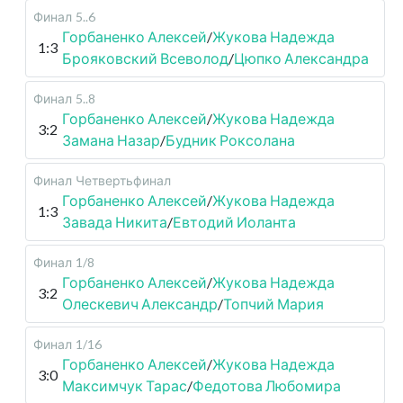
Финал
5..6
Горбаненко Алексей
/
Жукова Надежда
1:3
Брояковский Всеволод
/
Цюпко Александра
Финал
5..8
Горбаненко Алексей
/
Жукова Надежда
3:2
Замана Назар
/
Будник Роксолана
Финал
Четвертьфинал
Горбаненко Алексей
/
Жукова Надежда
1:3
Завада Никита
/
Евтодий Иоланта
Финал
1/8
Горбаненко Алексей
/
Жукова Надежда
3:2
Олескевич Александр
/
Топчий Мария
Финал
1/16
Горбаненко Алексей
/
Жукова Надежда
3:0
Максимчук Тарас
/
Федотова Любомира