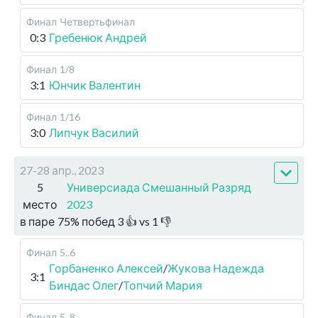
Финал
Четвертьфинал
0:3
Гребенюк Андрей
Финал
1/8
3:1
Юнчик Валентин
Финал
1/16
3:0
Липчук Василий
27-28 апр., 2023
5
Универсиада Смешанный Разряд
место
2023
в паре
75
%
побед
3
👍 vs
1
👎
Финал
5..6
Горбаненко Алексей
/
Жукова Надежда
3:1
Биндас Олег
/
Топчий Мария
Финал
5..8