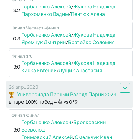
Горбаненко Алексей
/
Жукова Надежда
3:2
Пархоменко Вадим
/
Пентюк Алена
Финал
Четвертьфинал
Горбаненко Алексей
/
Жукова Надежда
0:3
Яремчук Дмитрий
/
Братейко Соломия
Финал
1/8
Горбаненко Алексей
/
Жукова Надежда
3:0
Кибка Евгений
/
Лущик Анастасия
26 апр., 2023
Универсиада Парный Разряд Парни 2023
в паре
100
%
побед
4
👍 vs
0
👎
Финал
Финал
Горбаненко Алексей
/
Брояковский
3:0
Всеволод
Гримовский Алексей
/
Омельчук Иван