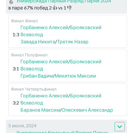
Универсиада Парный Разряд Парни 2024
в паре
67
%
побед
2
👍 vs
1
👎
Финал
Финал
Горбаненко Алексей
/
Брояковский
1:3
Всеволод
Завада Никита
/
Третяк Назар
Финал
Полуфинал
Горбаненко Алексей
/
Брояковский
3:1
Всеволод
Грибан Вадим
/
Микитюк Максим
Финал
Четвертьфинал
Горбаненко Алексей
/
Брояковский
3:2
Всеволод
Баранов Максим
/
Олескевич Александр
5 июня, 2024
Универсиада Командный Разряд Парни