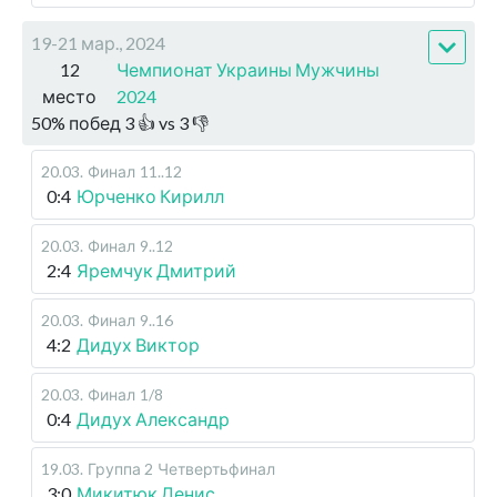
19-21 мар., 2024
12
Чемпионат Украины Мужчины
место
2024
50
%
побед
3
👍 vs
3
👎
20.03
.
Финал
11..12
0:4
Юрченко Кирилл
20.03
.
Финал
9..12
2:4
Яремчук Дмитрий
20.03
.
Финал
9..16
4:2
Дидух Виктор
20.03
.
Финал
1/8
0:4
Дидух Александр
19.03
.
Группа 2
Четвертьфинал
3:0
Микитюк Денис