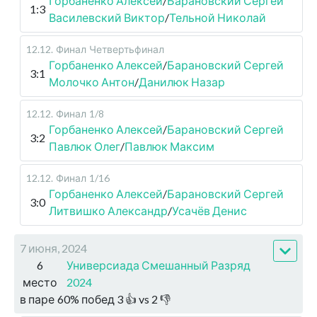
Горбаненко Алексей
/
Барановский Сергей
1:3
Василевский Виктор
/
Тельной Николай
12.12
.
Финал
Четвертьфинал
Горбаненко Алексей
/
Барановский Сергей
3:1
Молочко Антон
/
Данилюк Назар
12.12
.
Финал
1/8
Горбаненко Алексей
/
Барановский Сергей
3:2
Павлюк Олег
/
Павлюк Максим
12.12
.
Финал
1/16
Горбаненко Алексей
/
Барановский Сергей
3:0
Литвишко Александр
/
Усачёв Денис
7 июня, 2024
6
Универсиада Смешанный Разряд
место
2024
в паре
60
%
побед
3
👍 vs
2
👎