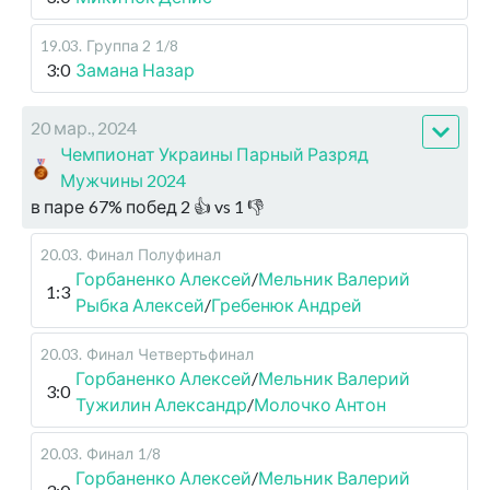
19.03
.
Группа 2
1/8
3:0
Замана Назар
20 мар., 2024
Чемпионат Украины Парный Разряд
Мужчины 2024
в паре
67
%
побед
2
👍 vs
1
👎
20.03
.
Финал
Полуфинал
Горбаненко Алексей
/
Мельник Валерий
1:3
Рыбка Алексей
/
Гребенюк Андрей
20.03
.
Финал
Четвертьфинал
Горбаненко Алексей
/
Мельник Валерий
3:0
Тужилин Александр
/
Молочко Антон
20.03
.
Финал
1/8
Горбаненко Алексей
/
Мельник Валерий