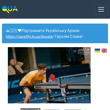
🙏🇺🇦❤️Підтримати Українську Армію
https://savelife.in.ua/donate
/ Героям Слава!
1 of 23
U2