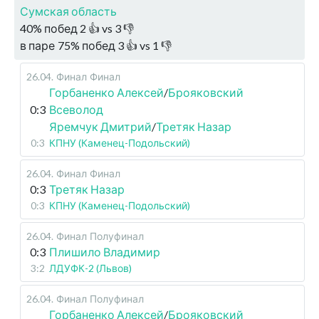
Сумская область
40
%
побед
2
👍 vs
3
👎
в паре
75
%
побед
3
👍 vs
1
👎
26.04
.
Финал
Финал
Горбаненко Алексей
/
Брояковский
0:3
Всеволод
Яремчук Дмитрий
/
Третяк Назар
0:3
КПНУ (Каменец-Подольский)
26.04
.
Финал
Финал
0:3
Третяк Назар
0:3
КПНУ (Каменец-Подольский)
26.04
.
Финал
Полуфинал
0:3
Плишило Владимир
3:2
ЛДУФК-2 (Львов)
26.04
.
Финал
Полуфинал
Горбаненко Алексей
/
Брояковский