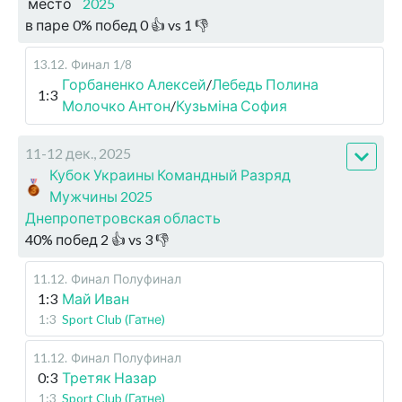
место
2025
в паре
0
%
побед
0
👍 vs
1
👎
13.12
.
Финал
1/8
Горбаненко Алексей
/
Лебедь Полина
1:3
Молочко Антон
/
Кузьміна София
11-12 дек., 2025
Кубок Украины Командный Разряд
Мужчины 2025
Днепропетровская область
40
%
побед
2
👍 vs
3
👎
11.12
.
Финал
Полуфинал
1:3
Май Иван
1:3
Sport Club (Гатне)
11.12
.
Финал
Полуфинал
0:3
Третяк Назар
1:3
Sport Club (Гатне)