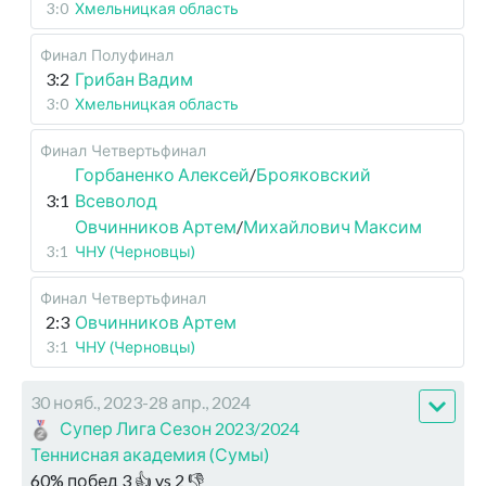
3:0
Хмельницкая область
Финал
Полуфинал
3:2
Грибан Вадим
3:0
Хмельницкая область
Финал
Четвертьфинал
Горбаненко Алексей
/
Брояковский
3:1
Всеволод
Овчинников Артем
/
Михайлович Максим
3:1
ЧНУ (Черновцы)
Финал
Четвертьфинал
2:3
Овчинников Артем
3:1
ЧНУ (Черновцы)
30 нояб., 2023-28 апр., 2024
Супер Лига Сезон 2023/2024
Теннисная академия (Сумы)
60
%
побед
3
👍 vs
2
👎