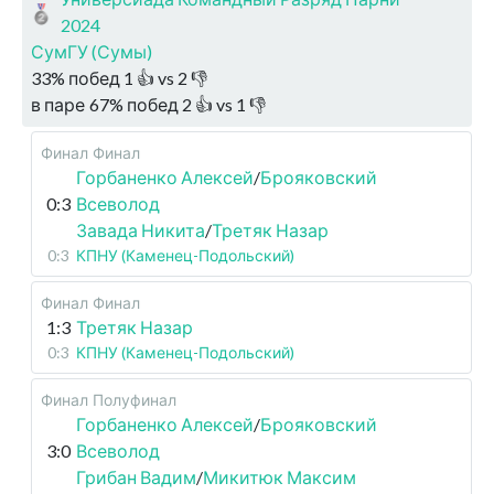
2024
СумГУ (Сумы)
33
%
побед
1
👍 vs
2
👎
в паре
67
%
побед
2
👍 vs
1
👎
Финал
Финал
Горбаненко Алексей
/
Брояковский
0:3
Всеволод
Завада Никита
/
Третяк Назар
0:3
КПНУ (Каменец-Подольский)
Финал
Финал
1:3
Третяк Назар
0:3
КПНУ (Каменец-Подольский)
Финал
Полуфинал
Горбаненко Алексей
/
Брояковский
3:0
Всеволод
Грибан Вадим
/
Микитюк Максим