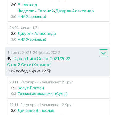
3:0
Всеволод
Федорюк Евгений
/
Джуряк Александр
3:0
ЧНУ (Черновцы)
26.04
.
Финал
1/8
3:0
Джуряк Александр
3:0
ЧНУ (Черновцы)
14 окт., 2021-24 февр., 2022
🏓
Супер Лига Сезон 2021/2022
Строй Сити (Харьков)
33
%
побед
6
👍 vs
12
👎
20.11
.
Регулярный чемпионат
2 Круг
0:3
Когут Богдан
0:3
Теннисная академия (Сумы)
19.11
.
Регулярный чемпионат
2 Круг
3:0
Дяченко Вячеслав