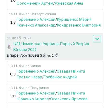
3:0
Соломенник Артем
/
Ржевская Анна
14.11
.
Финал
Четвертьфинал
Горбаненко Алексей
/
Курищенко Мария
1:3
Ткаченко Александр
/
Кондратенко Виктория
13 нояб., 2021
U21 Чемпионат Украины Парный Разряд
Юноши 2021
в паре
75
%
побед
3
👍 vs
1
👎
13.11
.
Финал
Финал
Горбаненко Алексей
/
Завада Никита
0:3
Третяк Назар
/
Гребенюк Андрей
13.11
.
Финал
Полуфинал
Горбаненко Алексей
/
Завада Никита
3:0
Юрченко Кирилл
/
Олескевич Ярослав