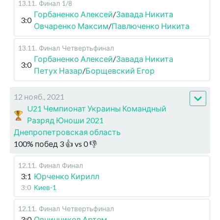
13.11
.
Финал
1/8
Горбаненко Алексей
/
Завада Никита
3:0
Овчаренко Максим
/
Павлюченко Никита
13.11
.
Финал
Четвертьфинал
Горбаненко Алексей
/
Завада Никита
3:0
Петух Назар
/
Борщевский Егор
12 нояб., 2021
U21 Чемпионат Украины Командный
Разряд Юноши 2021
Днепропетровская область
100
%
побед
3
👍 vs
0
👎
12.11
.
Финал
Финал
3:1
Юрченко Кирилл
3:0
Киев-1
12.11
.
Финал
Четвертьфинал
3:0
Овчинников Артем