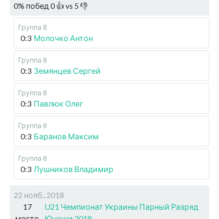
0
%
побед
0
👍 vs
5
👎
Группа 8
0:3
Молочко Антон
Группа 8
0:3
Земянцев Сергей
Группа 8
0:3
Павлюк Олег
Группа 8
0:3
Баранов Максим
Группа 8
0:3
Лушников Владимир
22 нояб., 2018
17
U21 Чемпионат Украины Парный Разряд
место
Юноши 2018