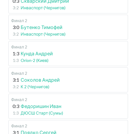
0:3
Скварский Дмитрий
3:2
Инваспорт (Чернигов)
Финал 2
3:0
Бутенко Тимофей
3:2
Инваспорт (Чернигов)
Финал 2
1:3
Кунда Андрей
1:3
Orion-2 (Киев)
Финал 2
3:1
Соколов Андрей
3:2
К 2 (Чернигов)
Финал 2
0:3
Федоришин Иван
1:3
ДЮСШ Старт (Сумы)
Финал 2
3:1
Прядко Сергей