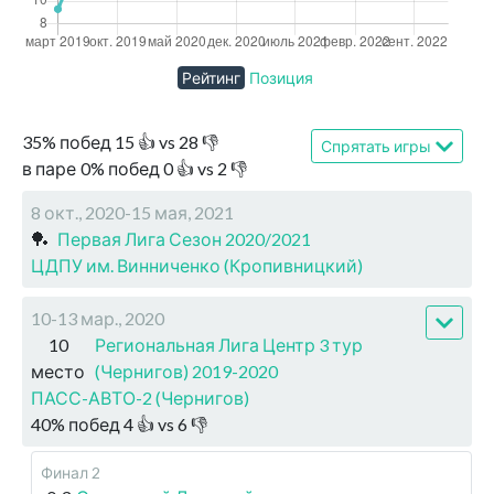
Рейтинг
Позиция
35
%
побед
15
👍 vs
28
👎
Спрятать игры
в паре
0
%
побед
0
👍 vs
2
👎
8 окт., 2020-15 мая, 2021
🏓
Первая Лига Сезон 2020/2021
ЦДПУ им. Винниченко (Кропивницкий)
10-13 мар., 2020
10
Региональная Лига Центр 3 тур
место
(Чернигов) 2019-2020
ПАСС-АВТО-2 (Чернигов)
40
%
побед
4
👍 vs
6
👎
Финал 2