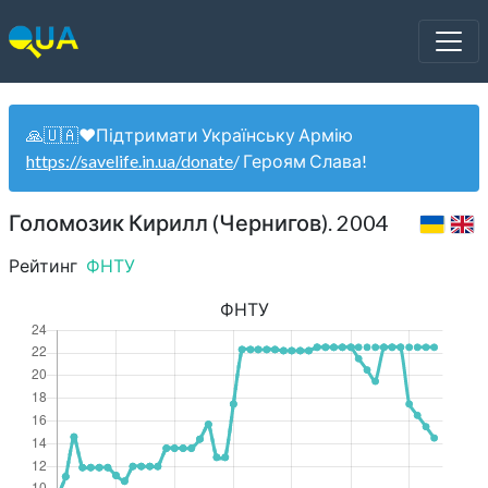
🙏🇺🇦❤️Підтримати Українську Армію
https://savelife.in.ua/donate
/ Героям Слава!
Голомозик Кирилл (Чернигов). 2004
Рейтинг
ФНТУ
ФНТУ