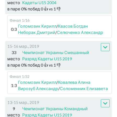
место
Кадеты U15 2004
в паре
0
%
побед
0
👍 vs
1
👎
Финал
1/16
Голомозик Кирилл
/
Квасов Богдан
0:3
Неборак Дмитрий
/
Селюченко Александр
15-16 мар., 2019
33
Чемпионат Украины Смешанный
место
Разряд Кадеты U15 2019
в паре
0
%
побед
0
👍 vs
1
👎
Финал
1/32
Голомозик Кирилл
/
Ковалева Алина
1:3
Вирозуб Александр
/
Соломенник Елизавета
13-15 мар., 2019
9
Чемпионат Украины Командный
место
Разряд Кадеты U15 2019