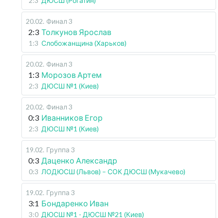
2:3
ДЮСШ (Рогатин)
20.02
.
Финал 3
2:3
Толкунов Ярослав
1:3
Слобожанщина (Харьков)
20.02
.
Финал 3
1:3
Морозов Артем
2:3
ДЮСШ №1 (Киев)
20.02
.
Финал 3
0:3
Иванников Егор
2:3
ДЮСШ №1 (Киев)
19.02
.
Группа 3
0:3
Даценко Александр
0:3
ЛОДЮСШ (Львов) – СОК ДЮСШ (Мукачево)
19.02
.
Группа 3
3:1
Бондаренко Иван
3:0
ДЮСШ №1 - ДЮСШ №21 (Киев)