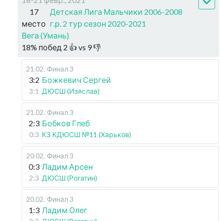
17
Детская Лига Мальчики 2006-2008
место
г.р. 2 тур сезон 2020-2021
Вега (Умань)
18
%
побед
2
👍 vs
9
👎
21.02
.
Финал 3
3:2
Божкевич Сергей
3:1
ДЮСШ (Изяслав)
21.02
.
Финал 3
2:3
Бобков Глеб
0:3
КЗ КДЮСШ №11 (Харьков)
20.02
.
Финал 3
0:3
Ладим Арсен
2:3
ДЮСШ (Рогатин)
20.02
.
Финал 3
1:3
Ладим Олег