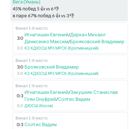
Вега (Умань)
45
%
побед
5
👍 vs
6
👎
в паре
67
%
побед
6
👍 vs
3
👎
Финал 1-8 место
Игнатишен Евгений
/
Деркач Михаил
3:0
Денисенко Максим
/
Брояковский Владимир
3:0
КЗ КДЮСШ №3 МРСК (Кропивницкий)
Финал 1-8 место
3:0
Брояковский Владимир
3:0
КЗ КДЮСШ №3 МРСК (Кропивницкий)
Финал 1-8 место
Игнатишен Евгений
/
Закушняк Станислав
0:3
Гоян Онуфрий
/
Солтис Вадим
0:3
ДЮСШ (Косов)
Финал 1-8 место
0:3
Солтис Вадим