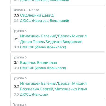
Финал 1-8 место
0:3
Сидлецкий Давид
0:3
ДЮСШ (Новоград-Волынский)
Группа 6
Игнатишен Евгений
/
Деркач Михаил
3:1
Досин Павел
/
Бидочко Владислав
3:0
ОДЮСШ (Ивано-Франковск)
Группа 6
3:1
Бидочко Владислав
3:0
ОДЮСШ (Ивано-Франковск)
Группа 6
Игнатишен Евгений
/
Деркач Михаил
3:0
Божкевич Сергей
/
Матющенко Илья
3:0
ДЮСШ (Изяслав)
Группа 6