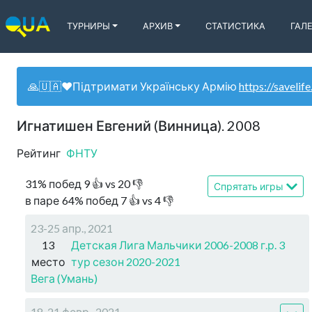
ТУРНИРЫ
АРХИВ
СТАТИСТИКА
ГАЛ
🙏🇺🇦❤️Підтримати Українську Армію
https://savelife
Игнатишен Евгений (Винница). 2008
Рейтинг
ФНТУ
31
%
побед
9
👍 vs
20
👎
Спрятать игры
в паре
64
%
побед
7
👍 vs
4
👎
23-25 апр., 2021
13
Детская Лига Мальчики 2006-2008 г.р. 3
место
тур сезон 2020-2021
Вега (Умань)
18-21 февр., 2021