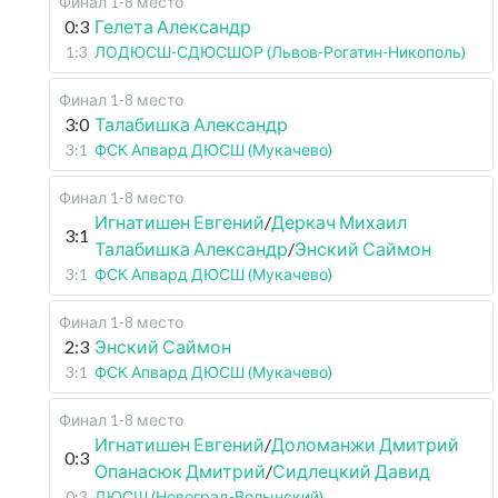
Финал 1-8 место
0:3
Гелета Александр
1:3
ЛОДЮСШ-СДЮСШОР (Львов-Рогатин-Никополь)
Финал 1-8 место
3:0
Талабишка Александр
3:1
ФСК Апвард ДЮСШ (Мукачево)
Финал 1-8 место
Игнатишен Евгений
/
Деркач Михаил
3:1
Талабишка Александр
/
Энский Саймон
3:1
ФСК Апвард ДЮСШ (Мукачево)
Финал 1-8 место
2:3
Энский Саймон
3:1
ФСК Апвард ДЮСШ (Мукачево)
Финал 1-8 место
Игнатишен Евгений
/
Доломанжи Дмитрий
0:3
Опанасюк Дмитрий
/
Сидлецкий Давид
0:3
ДЮСШ (Новоград-Волынский)