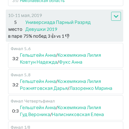
3:0
Николаевская область
10-11 мая, 2019
5
Универсиада Парный Разряд
место
Девушки 2019
в паре
75
%
побед
3
👍 vs
1
👎
Финал
5..6
Гельштейн Анна
/
Кожемякина Лилия
3:2
Ковтун Надежда
/
Фукс Анна
Финал
5..8
Гельштейн Анна
/
Кожемякина Лилия
3:2
Рожнятовская Дарья
/
Лазоренко Марина
Финал
Четвертьфинал
Гельштейн Анна
/
Кожемякина Лилия
0:3
Гуд Вероника
/
Налисниковская Елена
Финал
1/8