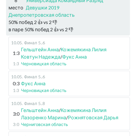
6
Универсиада Командный Разряд
место
Девушки 2019
Днепропетровская область
50
%
побед
2
👍 vs
2
👎
в паре
50
%
побед
2
👍 vs
2
👎
10.05
.
Финал
5..6
Гельштейн Анна
/
Кожемякина Лилия
1:3
Ковтун Надежда
/
Фукс Анна
1:3
Черновицкая область
10.05
.
Финал
5..6
0:3
Фукс Анна
1:3
Черновицкая область
10.05
.
Финал
5..8
Гельштейн Анна
/
Кожемякина Лилия
3:0
Лазоренко Марина
/
Рожнятовская Дарья
3:0
Черниговская область