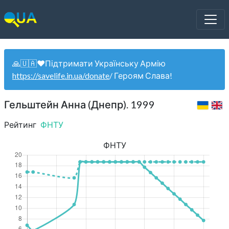
🙏🇺🇦❤️Підтримати Українську Армію
https://savelife.in.ua/donate
/ Героям Слава!
Гельштейн Анна (Днепр). 1999
Рейтинг
ФНТУ
ФНТУ