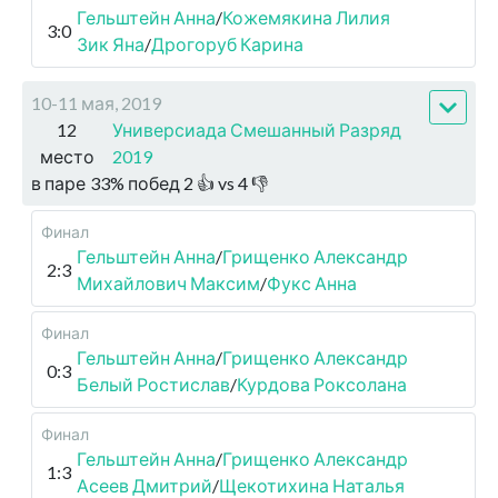
Гельштейн Анна
/
Кожемякина Лилия
3:0
Зик Яна
/
Дрогоруб Карина
10-11 мая, 2019
12
Универсиада Смешанный Разряд
место
2019
в паре
33
%
побед
2
👍 vs
4
👎
Финал
Гельштейн Анна
/
Грищенко Александр
2:3
Михайлович Максим
/
Фукс Анна
Финал
Гельштейн Анна
/
Грищенко Александр
0:3
Белый Ростислав
/
Курдова Роксолана
Финал
Гельштейн Анна
/
Грищенко Александр
1:3
Асеев Дмитрий
/
Щекотихина Наталья