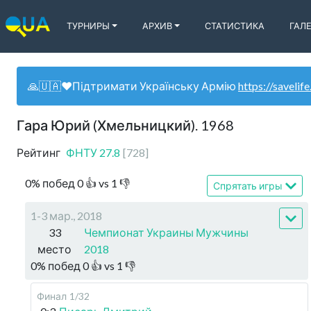
ТУРНИРЫ
АРХИВ
СТАТИСТИКА
ГАЛ
🙏🇺🇦❤️Підтримати Українську Армію
https://savelife
Гара Юрий (Хмельницкий). 1968
Рейтинг
ФНТУ
27.8
[
728
]
0
%
побед
0
👍 vs
1
👎
Спрятать игры
1-3 мар., 2018
33
Чемпионат Украины Мужчины
место
2018
0
%
побед
0
👍 vs
1
👎
Финал
1/32