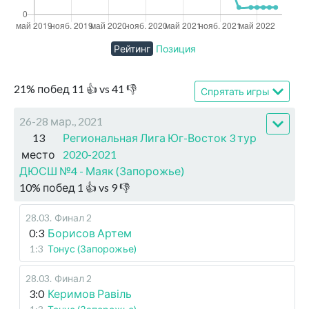
Рейтинг
Позиция
21
%
побед
11
👍 vs
41
👎
Спрятать игры
26-28 мар., 2021
13
Региональная Лига Юг-Восток 3 тур
место
2020-2021
ДЮСШ №4 - Маяк (Запорожье)
10
%
побед
1
👍 vs
9
👎
28.03
.
Финал 2
0:3
Борисов Артем
1:3
Тонус (Запорожье)
28.03
.
Финал 2
3:0
Керимов Равіль