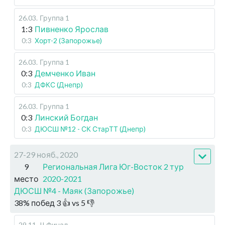
26.03
.
Группа 1
1:3
Пивненко Ярослав
0:3
Хорт-2 (Запорожье)
26.03
.
Группа 1
0:3
Демченко Иван
0:3
ДФКС (Днепр)
26.03
.
Группа 1
0:3
Линский Богдан
0:3
ДЮСШ №12 - СК СтарТТ (Днепр)
27-29 нояб., 2020
9
Региональная Лига Юг-Восток 2 тур
место
2020-2021
ДЮСШ №4 - Маяк (Запорожье)
38
%
побед
3
👍 vs
5
👎
29.11
.
II Финал