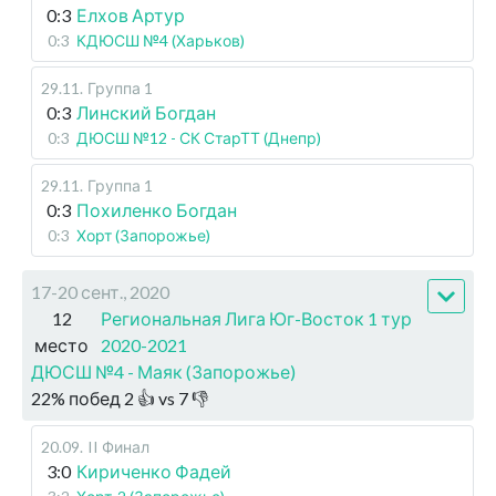
0:3
Елхов Артур
0:3
КДЮСШ №4 (Харьков)
29.11
.
Группа 1
0:3
Линский Богдан
0:3
ДЮСШ №12 - СК СтарТТ (Днепр)
29.11
.
Группа 1
0:3
Похиленко Богдан
0:3
Хорт (Запорожье)
17-20 сент., 2020
12
Региональная Лига Юг-Восток 1 тур
место
2020-2021
ДЮСШ №4 - Маяк (Запорожье)
22
%
побед
2
👍 vs
7
👎
20.09
.
II Финал
3:0
Кириченко Фадей