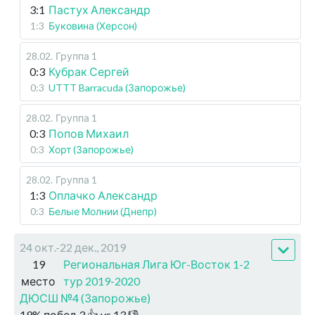
3:1
Пастух Александр
1:3
Буковина (Херсон)
28.02
.
Группа 1
0:3
Кубрак Сергей
0:3
UTTT Barracuda (Запорожье)
28.02
.
Группа 1
0:3
Попов Михаил
0:3
Хорт (Запорожье)
28.02
.
Группа 1
1:3
Оплачко Александр
0:3
Белые Молнии (Днепр)
24 окт.-22 дек., 2019
19
Региональная Лига Юг-Восток 1-2
место
тур 2019-2020
ДЮСШ №4 (Запорожье)
19
%
побед
3
👍 vs
13
👎