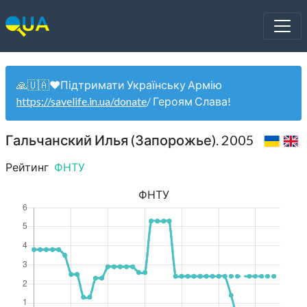
🙏🇺🇦❤️Підтримати Українську Армію
https://savelife.in.ua/donate
/ Героям Слава!
Гальчанский Илья (Запорожье). 2005
Рейтинг
ФНТУ
ФНТУ