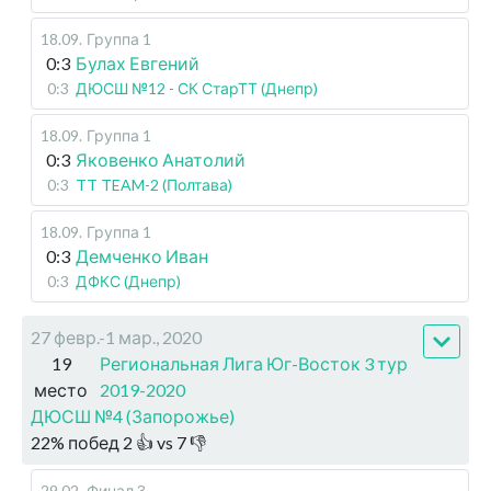
18.09
.
Группа 1
0:3
Булах Евгений
0:3
ДЮСШ №12 - СК СтарТТ (Днепр)
18.09
.
Группа 1
0:3
Яковенко Анатолий
0:3
TT TEAM-2 (Полтава)
18.09
.
Группа 1
0:3
Демченко Иван
0:3
ДФКС (Днепр)
27 февр.-1 мар., 2020
19
Региональная Лига Юг-Восток 3 тур
место
2019-2020
ДЮСШ №4 (Запорожье)
22
%
побед
2
👍 vs
7
👎
29.02
.
Финал 3