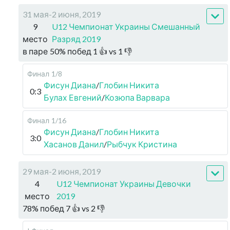
31 мая-2 июня, 2019
9
U12 Чемпионат Украины Смешанный
место
Разряд 2019
в паре
50
%
побед
1
👍 vs
1
👎
Финал
1/8
Фисун Диана
/
Глобин Никита
0:3
Булах Евгений
/
Козюпа Варвара
Финал
1/16
Фисун Диана
/
Глобин Никита
3:0
Хасанов Данил
/
Рыбчук Кристина
29 мая-2 июня, 2019
4
U12 Чемпионат Украины Девочки
место
2019
78
%
побед
7
👍 vs
2
👎