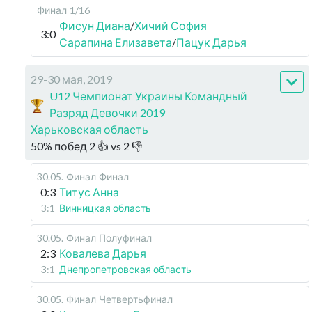
Финал
1/16
Фисун Диана
/
Хичий София
3:0
Сарапина Елизавета
/
Пацук Дарья
29-30 мая, 2019
U12 Чемпионат Украины Командный
Разряд Девочки 2019
Харьковская область
50
%
побед
2
👍 vs
2
👎
30.05
.
Финал
Финал
0:3
Титус Анна
3:1
Винницкая область
30.05
.
Финал
Полуфинал
2:3
Ковалева Дарья
3:1
Днепропетровская область
30.05
.
Финал
Четвертьфинал