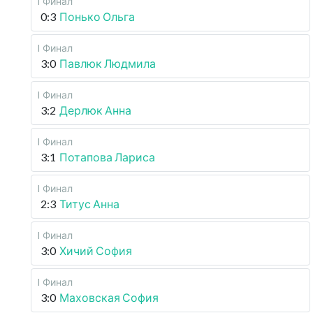
I Финал
0:3
Понько Ольга
I Финал
3:0
Павлюк Людмила
I Финал
3:2
Дерлюк Анна
I Финал
3:1
Потапова Лариса
I Финал
2:3
Титус Анна
I Финал
3:0
Хичий София
I Финал
3:0
Маховская София