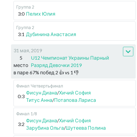
Группа 2
3:0
Пелих Юлия
Группа 2
3:1
Дубинина Анастасия
31 мая, 2019
5
U12 Чемпионат Украины Парный
место
Разряд Девочки 2019
в паре
67
%
побед
2
👍 vs
1
👎
Финал
Четвертьфинал
Фисун Диана
/
Хичий София
0:3
Титус Анна
/
Потапова Лариса
Финал
1/8
Фисун Диана
/
Хичий София
3:2
Зарубина Ольга
/
Шутеева Полина