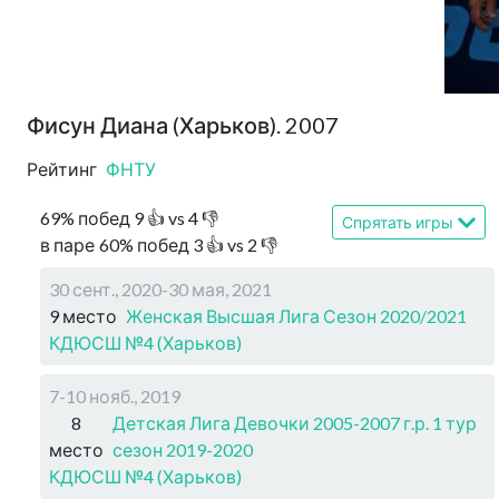
Фисун Диана (Харьков). 2007
Рейтинг
ФНТУ
69
%
побед
9
👍 vs
4
👎
Спрятать игры
в паре
60
%
побед
3
👍 vs
2
👎
30 сент., 2020-30 мая, 2021
9 место
Женская Высшая Лига Сезон 2020/2021
КДЮСШ №4 (Харьков)
7-10 нояб., 2019
8
Детская Лига Девочки 2005-2007 г.р. 1 тур
место
сезон 2019-2020
КДЮСШ №4 (Харьков)