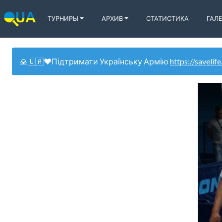
ТУРНИРЫ
АРХИВ
СТАТИСТИКА
ГАЛ
🙏🇺🇦❤️Підтримати Українську Армію
https://savelife