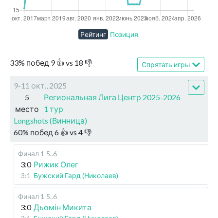
Рейтинг
Позиция
33
%
побед
9
👍 vs
18
👎
Спрятать игры
9-11 окт., 2025
5
Региональная Лига Центр 2025-2026
место
1 тур
Longshots (Винница)
60
%
побед
6
👍 vs
4
👎
Финал 1
5..6
3:0
Рижик Олег
3:1
Бужский Гард (Николаев)
Финал 1
5..6
3:0
Дьомін Микита