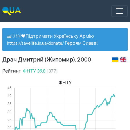
🙏🇺🇦❤️Підтримати Українську Армію
https://savelife.in.ua/donate
/ Героям Слава!
Драч Дмитрий (Житомир). 2000
Рейтинг
ФНТУ
39.8
[
377
]
ФНТУ