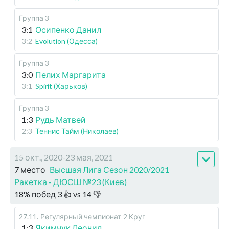
Группа 3
3:1
Осипенко Данил
3:2
Evolution (Одесса)
Группа 3
3:0
Пелих Маргарита
3:1
Spirit (Харьков)
Группа 3
1:3
Рудь Матвей
2:3
Теннис Тайм (Николаев)
15 окт., 2020-23 мая, 2021
7 место
Высшая Лига Сезон 2020/2021
Ракетка - ДЮСШ №23 (Киев)
18
%
побед
3
👍 vs
14
👎
27.11
.
Регулярный чемпионат
2 Круг
1:3
Якимчук Леонид