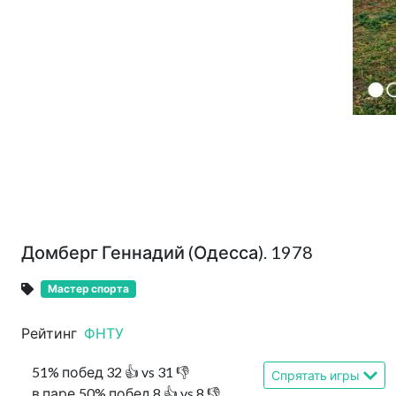
Домберг Геннадий (Одесса). 1978
Мастер спорта
Рейтинг
ФНТУ
51
%
побед
32
👍 vs
31
👎
Спрятать игры
в паре
50
%
побед
8
👍 vs
8
👎