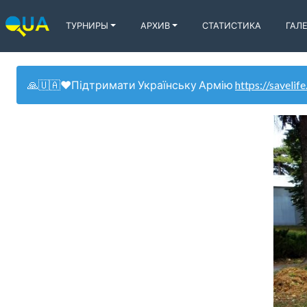
ТУРНИРЫ
АРХИВ
СТАТИСТИКА
ГАЛ
🙏🇺🇦❤️Підтримати Українську Армію
https://savelife