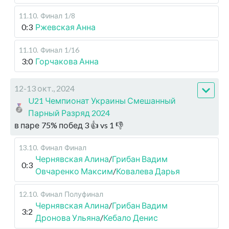
11.10
.
Финал
1/8
0:3
Ржевская Анна
11.10
.
Финал
1/16
3:0
Горчакова Анна
12-13 окт., 2024
U21 Чемпионат Украины Смешанный
Парный Разряд 2024
в паре
75
%
побед
3
👍 vs
1
👎
13.10
.
Финал
Финал
Чернявская Алина
/
Грибан Вадим
0:3
Овчаренко Максим
/
Ковалева Дарья
12.10
.
Финал
Полуфинал
Чернявская Алина
/
Грибан Вадим
3:2
Дронова Ульяна
/
Кебало Денис