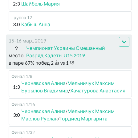
2:3
Шайбель Мария
Группа 12
3:0
Кабыш Анна
15-16 мар., 2019
9
Чемпионат Украины Смешанный
место
Разряд Кадеты U15 2019
в паре
67
%
побед
2
👍 vs
1
👎
Финал
1/8
Чернявская Алина
/
Мельничук Максим
1:3
Бурылов Владимир
/
Хачатурова Анастасия
Финал
1/16
Чернявская Алина
/
Мельничук Максим
3:0
Маслов Руслан
/
Гордиец Маргарита
Финал
1/32