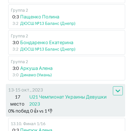
Группа 2
0:3
Пащенко Полина
3:2
ДЮСШ №13 Баланс (Днепр)
Группа 2
3:0
Бондаренко Екатерина
3:2
ДЮСШ №13 Баланс (Днепр)
Группа 2
3:0
Аркуша Алена
3:0
Динамо (Умань)
13-15 окт., 2023
17
U21 Чемпионат Украины Девушки
место
2023
0
%
побед
0
👍 vs
1
👎
13.10
.
Финал
1/16
0:3
Пентюк Алена