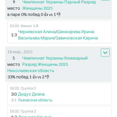
9
Чемпионат Украины Парный Разряд
место
Женщины 2025
в паре
0
%
побед
0
👍 vs
1
👎
20.03
.
Финал
1/8
Чернявская Алина
/
Шинкарева Ирина
1:3
Васильева Мария
/
Завиновская Карина
18 мар., 2025
5
Чемпионат Украины Командный
место
Разряд Женщины 2025
Николаевская область
33
%
побед
1
👍 vs
2
👎
18.03
.
Группа 2
3:0
Дидух Диана
3:1
Львовская область
18.03
.
Группа 2
1:3
Дронова Ульяна