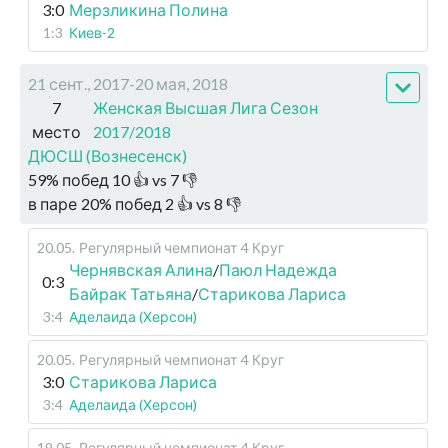
3:0
Мерзликина Полина
1:3
Киев-2
21 сент., 2017-20 мая, 2018
7
Женская Высшая Лига Сезон
место
2017/2018
ДЮСШ (Вознесенск)
59
%
побед
10
👍 vs
7
👎
в паре
20
%
побед
2
👍 vs
8
👎
20.05
.
Регулярный чемпионат
4 Круг
Чернявская Алина
/
Паюл Надежда
0:3
Байрак Татьяна
/
Старикова Лариса
3:4
Аделаида (Херсон)
20.05
.
Регулярный чемпионат
4 Круг
3:0
Старикова Лариса
3:4
Аделаида (Херсон)
19.05
.
Регулярный чемпионат
4 Круг