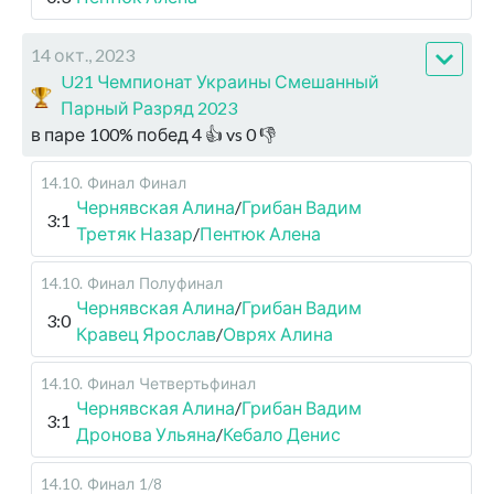
14 окт., 2023
U21 Чемпионат Украины Смешанный
Парный Разряд 2023
в паре
100
%
побед
4
👍 vs
0
👎
14.10
.
Финал
Финал
Чернявская Алина
/
Грибан Вадим
3:1
Третяк Назар
/
Пентюк Алена
14.10
.
Финал
Полуфинал
Чернявская Алина
/
Грибан Вадим
3:0
Кравец Ярослав
/
Оврях Алина
14.10
.
Финал
Четвертьфинал
Чернявская Алина
/
Грибан Вадим
3:1
Дронова Ульяна
/
Кебало Денис
14.10
.
Финал
1/8