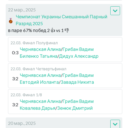
22 мар., 2025
Чемпионат Украины Смешанный Парный
Разряд 2025
в паре
67
%
побед
2
👍 vs
1
👎
22.03
.
Финал
Полуфинал
Чернявская Алина
/
Грибан Вадим
0:3
Биленко Татьяна
/
Дидух Александр
22.03
.
Финал
Четвертьфинал
Чернявская Алина
/
Грибан Вадим
3:2
Евтодий Иоланта
/
Завада Никита
22.03
.
Финал
1/8
Чернявская Алина
/
Грибан Вадим
3:2
Ковалева Дарья
/
Зенюк Дмитрий
20 мар., 2025