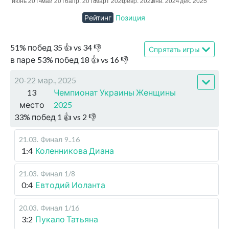
Рейтинг
Позиция
51
%
побед
35
👍 vs
34
👎
Спрятать игры
в паре
53
%
побед
18
👍 vs
16
👎
20-22 мар., 2025
13
Чемпионат Украины Женщины
место
2025
33
%
побед
1
👍 vs
2
👎
21.03
.
Финал
9..16
1:4
Коленникова Диана
21.03
.
Финал
1/8
0:4
Евтодий Иоланта
20.03
.
Финал
1/16
3:2
Пукало Татьяна