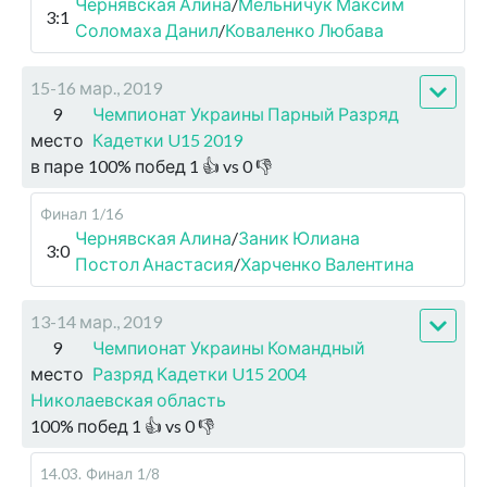
Чернявская Алина
/
Мельничук Максим
3:1
Соломаха Данил
/
Коваленко Любава
15-16 мар., 2019
9
Чемпионат Украины Парный Разряд
место
Кадетки U15 2019
в паре
100
%
побед
1
👍 vs
0
👎
Финал
1/16
Чернявская Алина
/
Заник Юлиана
3:0
Постол Анастасия
/
Харченко Валентина
13-14 мар., 2019
9
Чемпионат Украины Командный
место
Разряд Кадетки U15 2004
Николаевская область
100
%
побед
1
👍 vs
0
👎
14.03
.
Финал
1/8