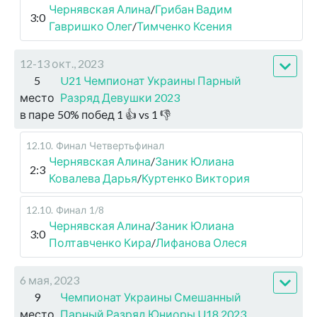
Чернявская Алина
/
Грибан Вадим
3:0
Гавришко Олег
/
Тимченко Ксения
12-13 окт., 2023
5
U21 Чемпионат Украины Парный
место
Разряд Девушки 2023
в паре
50
%
побед
1
👍 vs
1
👎
12.10
.
Финал
Четвертьфинал
Чернявская Алина
/
Заник Юлиана
2:3
Ковалева Дарья
/
Куртенко Виктория
12.10
.
Финал
1/8
Чернявская Алина
/
Заник Юлиана
3:0
Полтавченко Кира
/
Лифанова Олеся
6 мая, 2023
9
Чемпионат Украины Смешанный
место
Парный Разряд Юниоры U18 2023