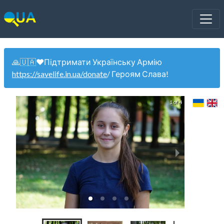
🙏🇺🇦❤️Підтримати Українську Армію
https://savelife.in.ua/donate
/ Героям Слава!
1 of 4
U21 Че