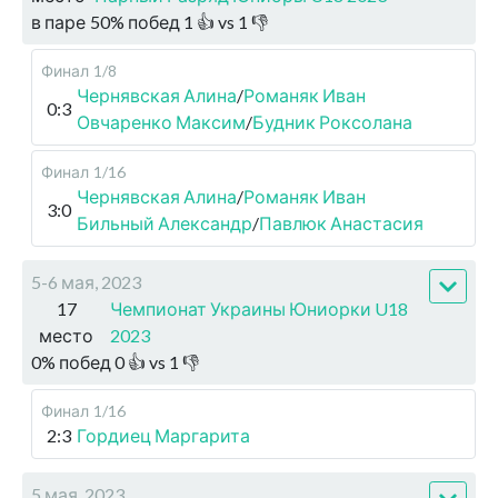
в паре
50
%
побед
1
👍 vs
1
👎
Финал
1/8
Чернявская Алина
/
Романяк Иван
0:3
Овчаренко Максим
/
Будник Роксолана
Финал
1/16
Чернявская Алина
/
Романяк Иван
3:0
Бильный Александр
/
Павлюк Анастасия
5-6 мая, 2023
17
Чемпионат Украины Юниорки U18
место
2023
0
%
побед
0
👍 vs
1
👎
Финал
1/16
2:3
Гордиец Маргарита
5 мая, 2023