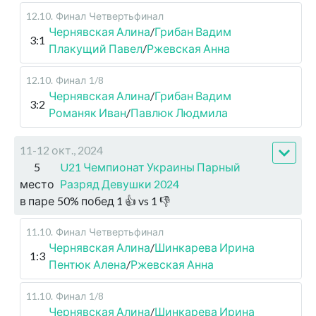
12.10
.
Финал
Четвертьфинал
Чернявская Алина
/
Грибан Вадим
3:1
Плакущий Павел
/
Ржевская Анна
12.10
.
Финал
1/8
Чернявская Алина
/
Грибан Вадим
3:2
Романяк Иван
/
Павлюк Людмила
11-12 окт., 2024
5
U21 Чемпионат Украины Парный
место
Разряд Девушки 2024
в паре
50
%
побед
1
👍 vs
1
👎
11.10
.
Финал
Четвертьфинал
Чернявская Алина
/
Шинкарева Ирина
1:3
Пентюк Алена
/
Ржевская Анна
11.10
.
Финал
1/8
Чернявская Алина
/
Шинкарева Ирина