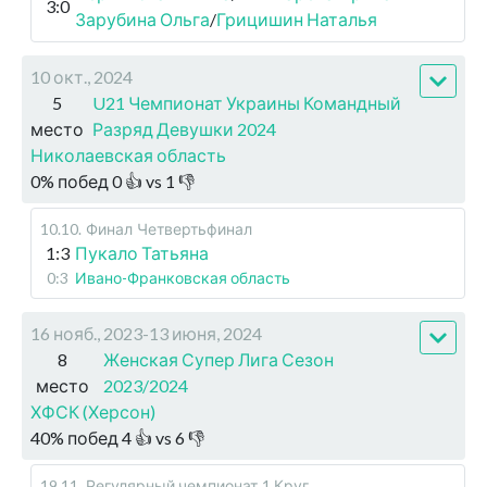
3:0
Зарубина Ольга
/
Грицишин Наталья
10 окт., 2024
5
U21 Чемпионат Украины Командный
место
Разряд Девушки 2024
Николаевская область
0
%
побед
0
👍 vs
1
👎
10.10
.
Финал
Четвертьфинал
1:3
Пукало Татьяна
0:3
Ивано-Франковская область
16 нояб., 2023-13 июня, 2024
8
Женская Супер Лига Сезон
место
2023/2024
ХФСК (Херсон)
40
%
побед
4
👍 vs
6
👎
19.11
.
Регулярный чемпионат
1 Круг