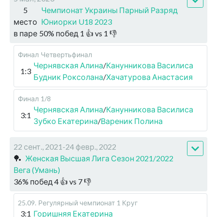
5
Чемпионат Украины Парный Разряд
место
Юниорки U18 2023
в паре
50
%
побед
1
👍 vs
1
👎
Финал
Четвертьфинал
Чернявская Алина
/
Канунникова Василиса
1:3
Будник Роксолана
/
Хачатурова Анастасия
Финал
1/8
Чернявская Алина
/
Канунникова Василиса
3:1
Зубко Екатерина
/
Вареник Полина
22 сент., 2021-24 февр., 2022
🏓
Женская Высшая Лига Сезон 2021/2022
Вега (Умань)
36
%
побед
4
👍 vs
7
👎
25.09
.
Регулярный чемпионат
1 Круг
3:1
Горишняя Екатерина