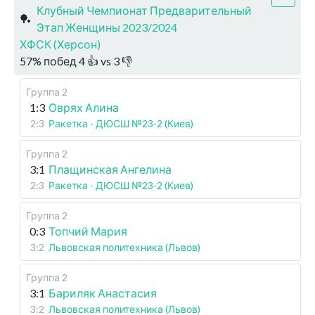
Клубный Чемпионат Предварительный
🏓
Этап Женщины 2023/2024
ХФСК (Херсон)
57
%
побед
4
👍 vs
3
👎
Группа 2
1:3
Оврях Алина
2:3
Ракетка - ДЮСШ №23-2 (Киев)
Группа 2
3:1
Плащинская Ангелина
2:3
Ракетка - ДЮСШ №23-2 (Киев)
Группа 2
0:3
Топчий Мария
3:2
Львовская политехника (Львов)
Группа 2
3:1
Бариляк Анастасия
3:2
Львовская политехника (Львов)