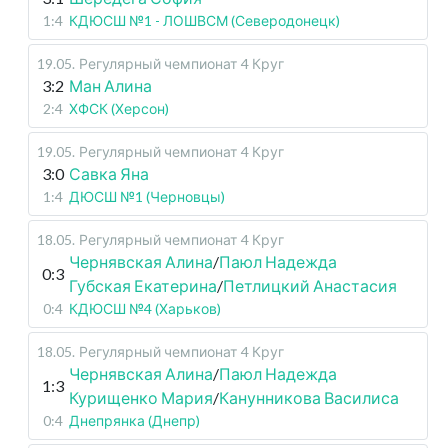
1:4
КДЮСШ №1 - ЛОШВСМ (Северодонецк)
19.05
.
Регулярный чемпионат
4 Круг
3:2
Ман Алина
2:4
ХФСК (Херсон)
19.05
.
Регулярный чемпионат
4 Круг
3:0
Савка Яна
1:4
ДЮСШ №1 (Черновцы)
18.05
.
Регулярный чемпионат
4 Круг
Чернявская Алина
/
Паюл Надежда
0:3
Губская Екатерина
/
Петлицкий Анастасия
0:4
КДЮСШ №4 (Харьков)
18.05
.
Регулярный чемпионат
4 Круг
Чернявская Алина
/
Паюл Надежда
1:3
Курищенко Мария
/
Канунникова Василиса
0:4
Днепрянка (Днепр)