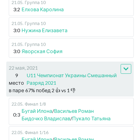
21.05
.
Группа 10
3:2
Елхова Каролина
21.05
.
Группа 10
3:0
Нужина Елизавета
21.05
.
Группа 10
3:0
Яворская София
22 мая, 2021
9
U11 Чемпионат Украины Смешанный
место
Разряд 2021
в паре
67
%
побед
2
👍 vs
1
👎
22.05
.
Финал
1/8
Бугай Илона
/
Васильев Роман
0:3
Бидочко Владислав
/
Пукало Татьяна
22.05
.
Финал
1/16
Бугай Илона
/
Васильев Роман