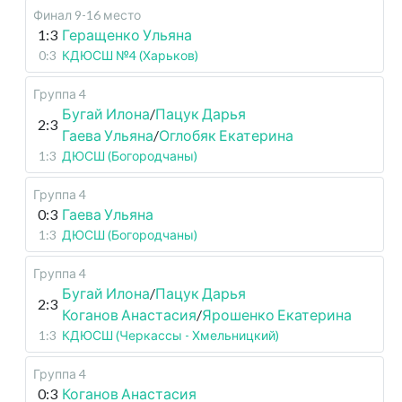
Финал 9-16 место
1:3
Геращенко Ульяна
0:3
КДЮСШ №4 (Харьков)
Группа 4
Бугай Илона
/
Пацук Дарья
2:3
Гаева Ульяна
/
Оглобяк Екатерина
1:3
ДЮСШ (Богородчаны)
Группа 4
0:3
Гаева Ульяна
1:3
ДЮСШ (Богородчаны)
Группа 4
Бугай Илона
/
Пацук Дарья
2:3
Коганов Анастасия
/
Ярошенко Екатерина
1:3
КДЮСШ (Черкассы - Хмельницкий)
Группа 4
0:3
Коганов Анастасия