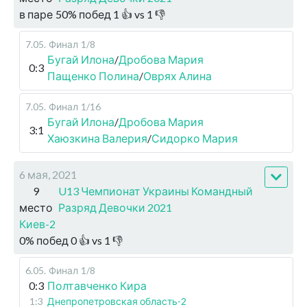
в паре
50
%
побед
1
👍 vs
1
👎
7.05
.
Финал
1/8
Бугай Илона
/
Дробова Мария
0:3
Пащенко Полина
/
Оврях Алина
7.05
.
Финал
1/16
Бугай Илона
/
Дробова Мария
3:1
Хаюзкина Валерия
/
Сидорко Мария
6 мая, 2021
9
U13 Чемпионат Украины Командный
место
Разряд Девочки 2021
Киев-2
0
%
побед
0
👍 vs
1
👎
6.05
.
Финал
1/8
0:3
Полтавченко Кира
1:3
Днепропетровская область-2