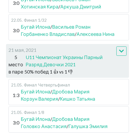
3:0
Хотинская Кира
/
Аркуша Дмитрий
22.05
.
Финал
1/32
Бугай Илона
/
Васильев Роман
3:0
Горбаненко Владислав
/
Алексеева Нина
21 мая, 2021
5
U11 Чемпионат Украины Парный
место
Разряд Девочки 2021
в паре
50
%
побед
1
👍 vs
1
👎
21.05
.
Финал
Четвертьфинал
Бугай Илона
/
Дробова Мария
1:3
Корзун Валерия
/
Кишко Татьяна
21.05
.
Финал
1/8
Бугай Илона
/
Дробова Мария
3:0
Головко Анастасия
/
Галушка Эмилия