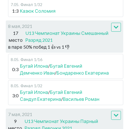
7.05
.
Финал
1/32
1:3
Казюк Соломия
8 мая, 2021
17
U13 Чемпионат Украины Смешанный
место
Разряд 2021
в паре
50
%
побед
1
👍 vs
1
👎
8.05
.
Финал
1/16
Бугай Илона
/
Бугай Евгений
0:3
Демченко Иван
/
Бондаренко Екатерина
8.05
.
Финал
1/32
Бугай Илона
/
Бугай Евгений
3:0
Сандул Екатерина
/
Васильев Роман
7 мая, 2021
9
U13 Чемпионат Украины Парный
место
Разряд Девочки 2021