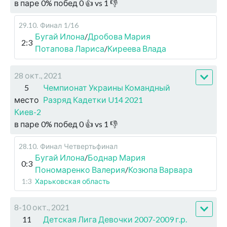
в паре
0
%
побед
0
👍 vs
1
👎
29.10
.
Финал
1/16
Бугай Илона
/
Дробова Мария
2:3
Потапова Лариса
/
Киреева Влада
28 окт., 2021
5
Чемпионат Украины Командный
место
Разряд Кадетки U14 2021
Киев-2
в паре
0
%
побед
0
👍 vs
1
👎
28.10
.
Финал
Четвертьфинал
Бугай Илона
/
Боднар Мария
0:3
Пономаренко Валерия
/
Козюпа Варвара
1:3
Харьковская область
8-10 окт., 2021
11
Детская Лига Девочки 2007-2009 г.р.