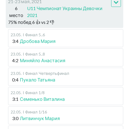
21-23 мая, 2021
6
U11 Чемпионат Украины Девочки
место
2021
75
%
побед
6
👍 vs
2
👎
23.05
.
I Финал
5..6
3:4
Дробова Мария
23.05
.
I Финал
5..8
4:2
Миняйло Анастасия
23.05
.
I Финал
Четвертьфинал
0:4
Пукало Татьяна
22.05
.
I Финал
1/8
3:1
Семенько Виталина
22.05
.
I Финал
1/16
3:0
Литвинчук Мария