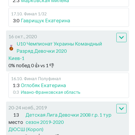
2:3
Марковская Милена
17.10
.
Финал
1/32
3:0
Гаврищук Екатерина
16 окт., 2020
U10 Чемпионат Украины Командный
Разряд Девочки 2020
Киев-1
0
%
побед
0
👍 vs
1
👎
16.10
.
Финал
Полуфинал
1:3
Оглобяк Екатерина
0:3
Ивано-Франковская область
20-24 нояб., 2019
13
Детская Лига Девочки 2008 г.р. 1 тур
место
сезон 2019-2020
ДЮСШ (Короп)