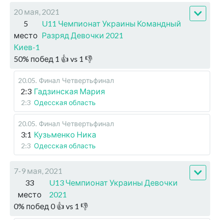
20 мая, 2021
5
U11 Чемпионат Украины Командный
место
Разряд Девочки 2021
Киев-1
50
%
побед
1
👍 vs
1
👎
20.05
.
Финал
Четвертьфинал
2:3
Гадзинская Мария
2:3
Одесская область
20.05
.
Финал
Четвертьфинал
3:1
Кузьменко Ника
2:3
Одесская область
7-9 мая, 2021
33
U13 Чемпионат Украины Девочки
место
2021
0
%
побед
0
👍 vs
1
👎