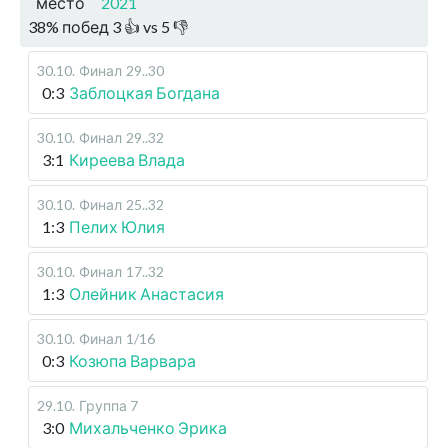
место
2021
38
%
побед
3
👍 vs
5
👎
30.10
.
Финал
29..30
0:3
Заблоцкая Богдана
30.10
.
Финал
29..32
3:1
Киреева Влада
30.10
.
Финал
25..32
1:3
Пелих Юлия
30.10
.
Финал
17..32
1:3
Олейник Анастасия
30.10
.
Финал
1/16
0:3
Козюпа Варвара
29.10
.
Группа 7
3:0
Михальченко Эрика