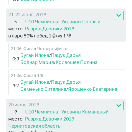
21-22 июня, 2019
5
U10 Чемпионат Украины Парный
место
Разряд Девочки 2019
в паре
50
%
побед
1
👍 vs
1
👎
21.06
.
Финал
Четвертьфинал
Бугай Илона
/
Пацук Дарья
0:3
Боднар Мария
/
Кривошея Полина
21.06
.
Финал
1/8
Бугай Илона
/
Пацук Дарья
3:2
Семенько Виталина
/
Ярошенко Екатерина
20 июня, 2019
9
U10 Чемпионат Украины Командный
место
Разряд Девочки 2019
Черниговская область