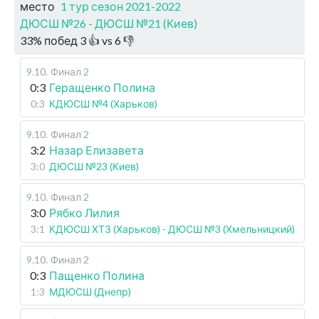
место
1 тур сезон 2021-2022
ДЮСШ №26 - ДЮСШ №21 (Киев)
33
%
побед
3
👍 vs
6
👎
9.10
.
Финал 2
0:3
Геращенко Полина
0:3
КДЮСШ №4 (Харьков)
9.10
.
Финал 2
3:2
Назар Елизавета
3:0
ДЮСШ №23 (Киев)
9.10
.
Финал 2
3:0
Рябко Лилия
3:1
КДЮСШ ХТЗ (Харьков) - ДЮСШ №3 (Хмельницкий)
9.10
.
Финал 2
0:3
Пащенко Полина
1:3
МДЮСШ (Днепр)