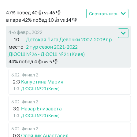
47
%
побед
40
👍 vs
46
👎
Спрятать игры
в паре
42
%
побед
10
👍 vs
14
👎
4-6 февр., 2022
10
Детская Лига Девочки 2007-2009 г.р.
место
2 тур сезон 2021-2022
ДЮСШ №26 - ДЮСШ №21 (Киев)
44
%
побед
4
👍 vs
5
👎
6.02
.
Финал 2
2:3
Капустина Мария
1:3
ДЮСШ №23 (Киев)
6.02
.
Финал 2
3:2
Назар Елизавета
1:3
ДЮСШ №23 (Киев)
6.02
.
Финал 2
0:3
Олейник Анастасия