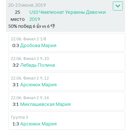
20-23 июня, 2019
25
U10 Чемпионат Украины Девочки
место
2019
50
%
побед
6
👍 vs
6
👎
22.06
.
Финал 2
1/8
0:3
Дробова Мария
22.06
.
Финал 2
9..10
3:2
Лебедь Полина
22.06
.
Финал 2
9..12
3:1
Арсенюк Мария
22.06
.
Финал 2
9..16
3:1
Миклашевская Мария
Группа 3
1:3
Арсенюк Мария