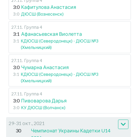
27.11
.
Группа 4
3:0
Кафитулова Анастасия
3:0
ДЮСШ (Вознесенск)
27.11
.
Группа 4
3:1
Афанасьевская Виолетта
3:1
КДЮСШ (Северодонецк) - ДЮСШ №3
(Хмельницкий)
27.11
.
Группа 4
3:0
Чумарна Анастасия
3:1
КДЮСШ (Северодонецк) - ДЮСШ №3
(Хмельницкий)
27.11
.
Группа 4
3:0
Пивоварова Дарья
3:0
КУ ДЮСШ (Волчанск)
29-31 окт., 2021
30
Чемпионат Украины Кадетки U14