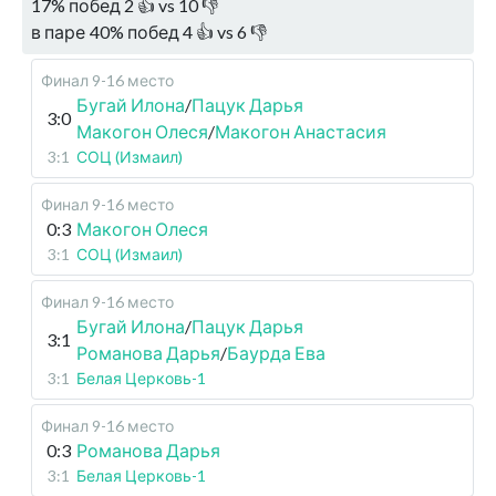
17
%
побед
2
👍 vs
10
👎
в паре
40
%
побед
4
👍 vs
6
👎
Финал 9-16 место
Бугай Илона
/
Пацук Дарья
3:0
Макогон Олеся
/
Макогон Анастасия
3:1
СОЦ (Измаил)
Финал 9-16 место
0:3
Макогон Олеся
3:1
СОЦ (Измаил)
Финал 9-16 место
Бугай Илона
/
Пацук Дарья
3:1
Романова Дарья
/
Баурда Ева
3:1
Белая Церковь-1
Финал 9-16 место
0:3
Романова Дарья
3:1
Белая Церковь-1