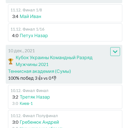
11.12
.
Финал
1/8
3:4
Май Иван
11.12
.
Финал
1/16
4:0
Петух Назар
10 дек., 2021
Кубок Украины Командный Разряд
Мужчины 2021
Теннисная академия (Сумы)
100
%
побед
3
👍 vs
0
👎
10.12
.
Финал
Финал
3:2
Третяк Назар
3:0
Киев-1
10.12
.
Финал
Полуфинал
3:0
Гребенюк Андрей