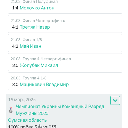
21.03
.
Финал
Полуфинал
1:4
Молочко Антон
21.03
.
Финал
Четвертьфинал
4:1
Третяк Назар
21.03
.
Финал
1/8
4:2
Май Иван
20.03
.
Группа 4
Четвертьфинал
3:0
Жолубак Михаил
20.03
.
Группа 4
1/8
3:0
Мацикевич Владимир
19 мар., 2025
Чемпионат Украины Командный Разряд
Мужчины 2025
Сумская область
100
%
побед
5
👍 vs
0
👎