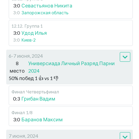
3:0
Севастьянов Никита
3:0
Запорожская область
12.12
.
Группа 1
3:0
Удод Илья
3:0
Киев-2
6-7 июня, 2024
8
Универсиада Личный Разряд Парни
место
2024
50
%
побед
1
👍 vs
1
👎
Финал
Четвертьфинал
0:3
Грибан Вадим
Финал
1/8
3:0
Баранов Максим
7 июня, 2024