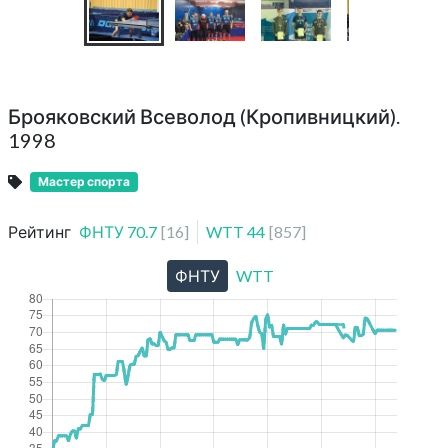
Брояковский Всеволод (Кропивницкий).
1998
Мастер спорта
Рейтинг
ФНТУ
70.7
[
16
]
WTT
44
[
857
]
ФНТУ
WTT