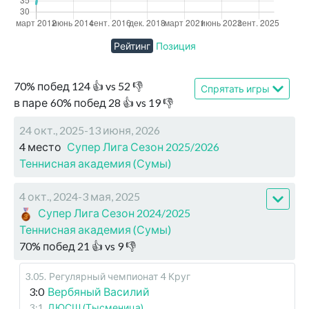
Рейтинг
Позиция
70
%
побед
124
👍 vs
52
👎
Спрятать игры
в паре
60
%
побед
28
👍 vs
19
👎
24 окт., 2025-13 июня, 2026
4 место
Супер Лига Сезон 2025/2026
Теннисная академия (Сумы)
4 окт., 2024-3 мая, 2025
Супер Лига Сезон 2024/2025
Теннисная академия (Сумы)
70
%
побед
21
👍 vs
9
👎
3.05
.
Регулярный чемпионат
4 Круг
3:0
Вербяный Василий
3:1
ДЮСШ (Тысменица)