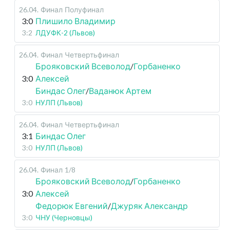
26.04
.
Финал
Полуфинал
3:0
Плишило Владимир
3:2
ЛДУФК-2 (Львов)
26.04
.
Финал
Четвертьфинал
Брояковский Всеволод
/
Горбаненко
3:0
Алексей
Биндас Олег
/
Ваданюк Артем
3:0
НУЛП (Львов)
26.04
.
Финал
Четвертьфинал
3:1
Биндас Олег
3:0
НУЛП (Львов)
26.04
.
Финал
1/8
Брояковский Всеволод
/
Горбаненко
3:0
Алексей
Федорюк Евгений
/
Джуряк Александр
3:0
ЧНУ (Черновцы)