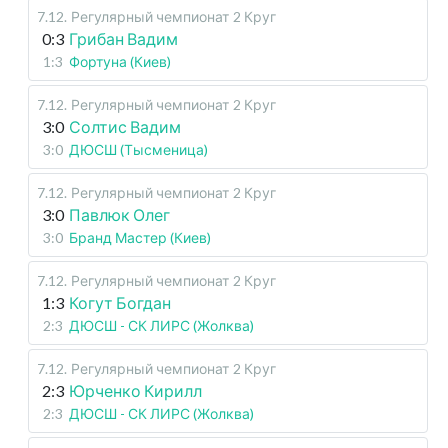
7.12
.
Регулярный чемпионат
2 Круг
0:3
Грибан Вадим
1:3
Фортуна (Киев)
7.12
.
Регулярный чемпионат
2 Круг
3:0
Солтис Вадим
3:0
ДЮСШ (Тысменица)
7.12
.
Регулярный чемпионат
2 Круг
3:0
Павлюк Олег
3:0
Бранд Мастер (Киев)
7.12
.
Регулярный чемпионат
2 Круг
1:3
Когут Богдан
2:3
ДЮСШ - СК ЛИРС (Жолква)
7.12
.
Регулярный чемпионат
2 Круг
2:3
Юрченко Кирилл
2:3
ДЮСШ - СК ЛИРС (Жолква)