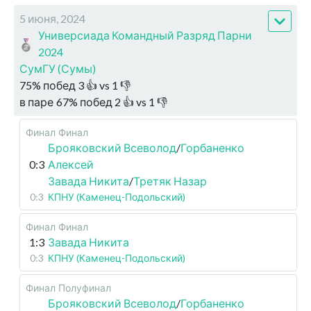
5 июня, 2024
Универсиада Командный Разряд Парни
2024
СумГУ (Сумы)
75
%
побед
3
👍 vs
1
👎
в паре
67
%
побед
2
👍 vs
1
👎
Финал
Финал
Брояковский Всеволод
/
Горбаненко
0:3
Алексей
Завада Никита
/
Третяк Назар
0:3
КПНУ (Каменец-Подольский)
Финал
Финал
1:3
Завада Никита
0:3
КПНУ (Каменец-Подольский)
Финал
Полуфинал
Брояковский Всеволод
/
Горбаненко