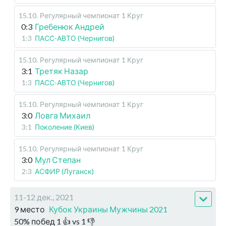
15.10
.
Регулярный чемпионат
1 Круг
0:3
Гребенюк Андрей
1:3
ПАСС-АВТО (Чернигов)
15.10
.
Регулярный чемпионат
1 Круг
3:1
Третяк Назар
1:3
ПАСС-АВТО (Чернигов)
15.10
.
Регулярный чемпионат
1 Круг
3:0
Ловга Михаил
3:1
Поколение (Киев)
15.10
.
Регулярный чемпионат
1 Круг
3:0
Мул Степан
2:3
АСФИР (Луганск)
11-12 дек., 2021
9 место
Кубок Украины Мужчины 2021
50
%
побед
1
👍 vs
1
👎