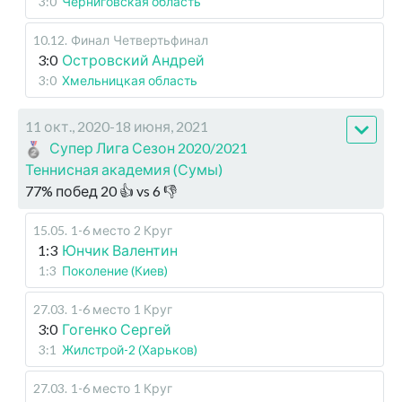
3:0
Черниговская область
10.12
.
Финал
Четвертьфинал
3:0
Островский Андрей
3:0
Хмельницкая область
11 окт., 2020-18 июня, 2021
Супер Лига Сезон 2020/2021
Теннисная академия (Сумы)
77
%
побед
20
👍 vs
6
👎
15.05
.
1-6 место
2 Круг
1:3
Юнчик Валентин
1:3
Поколение (Киев)
27.03
.
1-6 место
1 Круг
3:0
Гогенко Сергей
3:1
Жилстрой-2 (Харьков)
27.03
.
1-6 место
1 Круг