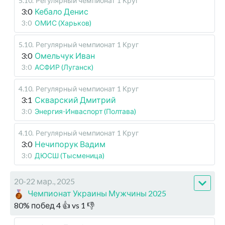
5.10
.
Регулярный чемпионат
1 Круг
3:0
Кебало Денис
3:0
ОМИС (Харьков)
5.10
.
Регулярный чемпионат
1 Круг
3:0
Омельчук Иван
3:0
АСФИР (Луганск)
4.10
.
Регулярный чемпионат
1 Круг
3:1
Скварский Дмитрий
3:0
Энергия-Инваспорт (Полтава)
4.10
.
Регулярный чемпионат
1 Круг
3:0
Нечипорук Вадим
3:0
ДЮСШ (Тысменица)
20-22 мар., 2025
Чемпионат Украины Мужчины 2025
80
%
побед
4
👍 vs
1
👎