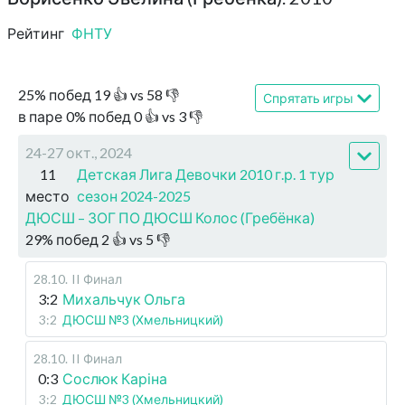
Рейтинг
ФНТУ
25
%
побед
19
👍 vs
58
👎
Спрятать игры
в паре
0
%
побед
0
👍 vs
3
👎
24-27 окт., 2024
11
Детская Лига Девочки 2010 г.р. 1 тур
место
сезон 2024-2025
ДЮСШ – ЗОГ ПО ДЮСШ Колос (Гребёнка)
29
%
побед
2
👍 vs
5
👎
28.10
.
II Финал
3:2
Михальчук Ольга
3:2
ДЮСШ №3 (Хмельницкий)
28.10
.
II Финал
0:3
Сослюк Каріна
3:2
ДЮСШ №3 (Хмельницкий)