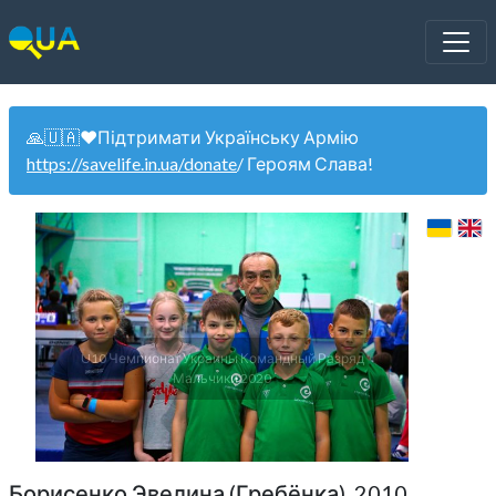
🙏🇺🇦❤️Підтримати Українську Армію
https://savelife.in.ua/donate
/ Героям Слава!
U10 Чемпионат Украины Командный Разряд
Мальчики 2020
Борисенко Эвелина (Гребёнка). 2010