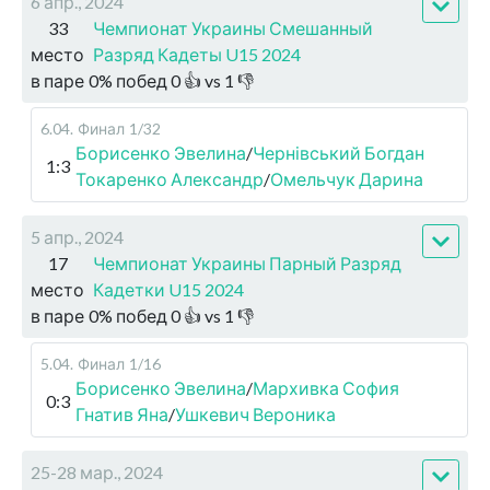
6 апр., 2024
33
Чемпионат Украины Смешанный
место
Разряд Кадеты U15 2024
в паре
0
%
побед
0
👍 vs
1
👎
6.04
.
Финал
1/32
Борисенко Эвелина
/
Чернівський Богдан
1:3
Токаренко Александр
/
Омельчук Дарина
5 апр., 2024
17
Чемпионат Украины Парный Разряд
место
Кадетки U15 2024
в паре
0
%
побед
0
👍 vs
1
👎
5.04
.
Финал
1/16
Борисенко Эвелина
/
Мархивка София
0:3
Гнатив Яна
/
Ушкевич Вероника
25-28 мар., 2024