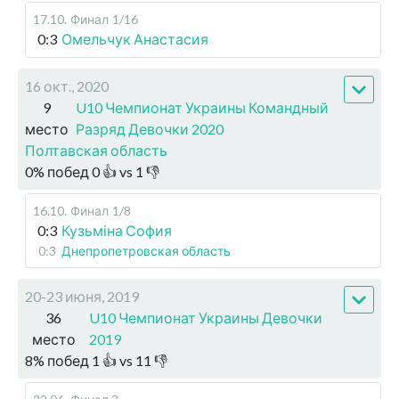
17.10
.
Финал
1/16
0:3
Омельчук Анастасия
16 окт., 2020
9
U10 Чемпионат Украины Командный
место
Разряд Девочки 2020
Полтавская область
0
%
побед
0
👍 vs
1
👎
16.10
.
Финал
1/8
0:3
Кузьміна София
0:3
Днепропетровская область
20-23 июня, 2019
36
U10 Чемпионат Украины Девочки
место
2019
8
%
побед
1
👍 vs
11
👎