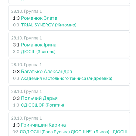
28.10
.
Группа 1
1:3
Романюк Злата
0:3
TRIAL-SYNERGY (Житомир)
28.10
.
Группа 1
3:1
Романюк Ірина
3:0
ДЮСШ (Звягель)
28.10
.
Группа 1
0:3
Багатько Александра
0:3
Академия настольного тенниса (Андреевка)
28.10
.
Группа 1
0:3
Польчий Дарья
1:3
СДЮСШОР (Рогатин)
28.10
.
Группа 1
1:3
Гринчишин Карина
0:3
ЛОДЮСШ (Рава Руська) ДЮСШ №1 (Львов) - ДЮСШ