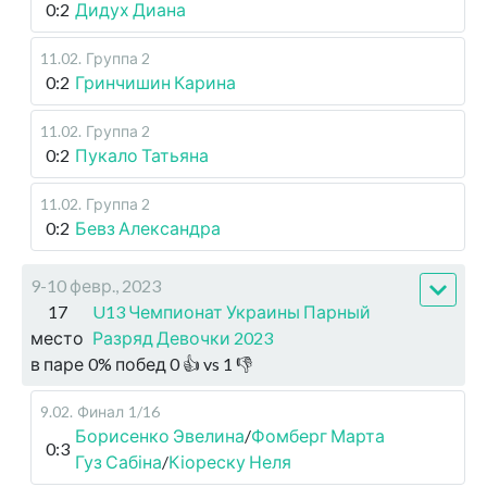
0:2
Дидух Диана
11.02
.
Группа 2
0:2
Гринчишин Карина
11.02
.
Группа 2
0:2
Пукало Татьяна
11.02
.
Группа 2
0:2
Бевз Александра
9-10 февр., 2023
17
U13 Чемпионат Украины Парный
место
Разряд Девочки 2023
в паре
0
%
побед
0
👍 vs
1
👎
9.02
.
Финал
1/16
Борисенко Эвелина
/
Фомберг Марта
0:3
Гуз Сабіна
/
Кіореску Неля