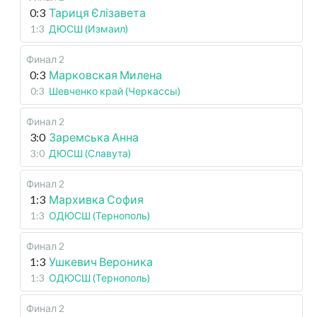
0:3
Тариця Єлізавета
1:3
ДЮСШ (Измаил)
Финал 2
0:3
Марковская Милена
0:3
Шевченко край (Черкассы)
Финал 2
3:0
Заремська Анна
3:0
ДЮСШ (Славута)
Финал 2
1:3
Мархивка София
1:3
ОДЮСШ (Тернополь)
Финал 2
1:3
Ушкевич Вероника
1:3
ОДЮСШ (Тернополь)
Финал 2