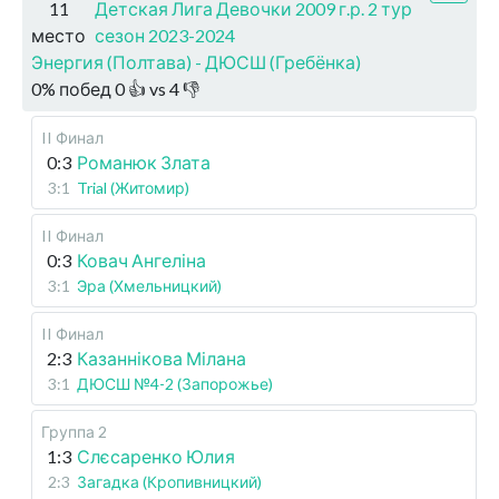
11
Детская Лига Девочки 2009 г.р. 2 тур
место
сезон 2023-2024
Энергия (Полтава) - ДЮСШ (Гребёнка)
0
%
побед
0
👍 vs
4
👎
II Финал
0:3
Романюк Злата
3:1
Trial (Житомир)
II Финал
0:3
Ковач Ангеліна
3:1
Эра (Хмельницкий)
II Финал
2:3
Казаннікова Мілана
3:1
ДЮСШ №4-2 (Запорожье)
Группа 2
1:3
Слєсаренко Юлия
2:3
Загадка (Кропивницкий)