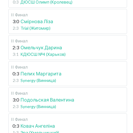
0:3
ДЮСШ Олимп (Кролевец)
II Финал
3:0
Смірнова Ліза
2:3
Trial (Житомир)
II Финал
2:3
Омельчук Дарина
3:1
КДЮСШ №4 (Харьков)
II Финал
0:3
Пелих Маргарита
2:3
Synergy (Винница)
II Финал
3:0
Подольская Валентина
2:3
Synergy (Винница)
II Финал
0:3
Ковач Ангеліна
1:3
Эра (Хмельницкий)