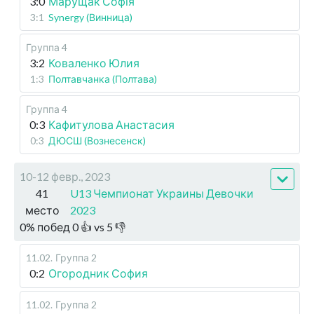
3:0
Марущак Софія
3:1
Synergy (Винница)
Группа 4
3:2
Коваленко Юлия
1:3
Полтавчанка (Полтава)
Группа 4
0:3
Кафитулова Анастасия
0:3
ДЮСШ (Вознесенск)
10-12 февр., 2023
41
U13 Чемпионат Украины Девочки
место
2023
0
%
побед
0
👍 vs
5
👎
11.02
.
Группа 2
0:2
Огородник София
11.02
.
Группа 2