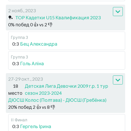
2 нояб., 2023
🏓
TOP Кадетки U15 Квалификация 2023
0
%
побед
0
👍 vs
2
👎
Группа 3
0:3
Бец Александра
Группа 3
0:3
Голь Аліна
27-29 окт., 2023
18
Детская Лига Девочки 2009 г.р. 1 тур
место
сезон 2023-2024
ДЮСШ Колос (Полтава) - ДЮСШ (Гребёнка)
20
%
побед
2
👍 vs
8
👎
II Финал
0:3
Гергель Ірина