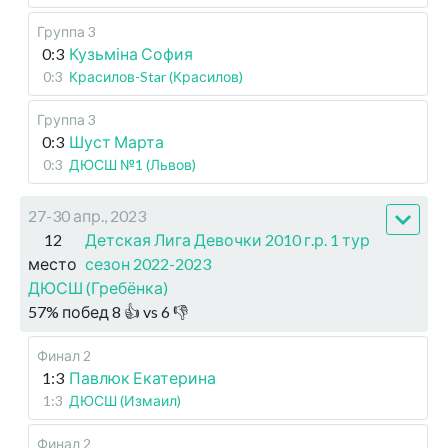
Группа 3
0:3
Кузьміна София
0:3
Красилов-Star (Красилов)
Группа 3
0:3
Шуст Марта
0:3
ДЮСШ №1 (Львов)
27-30 апр., 2023
12
Детская Лига Девочки 2010 г.р. 1 тур
место
сезон 2022-2023
ДЮСШ (Гребёнка)
57
%
побед
8
👍 vs
6
👎
Финал 2
1:3
Павлюк Екатерина
1:3
ДЮСШ (Измаил)
Финал 2