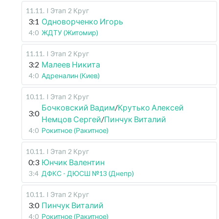
11.11
.
I Этап
2 Круг
3:1
Одноворченко Игорь
4:0
ЖДТУ (Житомир)
11.11
.
I Этап
2 Круг
3:2
Малеев Никита
4:0
Адреналин (Киев)
10.11
.
I Этап
2 Круг
Бочковский Вадим
/
Крутько Алексей
3:0
Немцов Сергей
/
Пинчук Виталий
4:0
Рокитное (Ракитное)
10.11
.
I Этап
2 Круг
0:3
Юнчик Валентин
3:4
ДФКС - ДЮСШ №13 (Днепр)
10.11
.
I Этап
2 Круг
3:0
Пинчук Виталий
4:0
Рокитное (Ракитное)