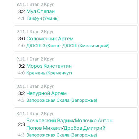
9.11
.
I Этап
2 Круг
3:2
Мул Степан
4:1
Тайфун (Умань)
9.11
.
I Этап
2 Круг
3:0
Соломенник Артем
4:0
ДЮСШ-3 (Киев) - ДЮСШ (Хмельницкий)
9.11
.
I Этап
2 Круг
3:2
Мороз Константин
4:0
Кремень (Кременчуг)
8.11
.
I Этап
2 Круг
3:2
Чепурной Артем
4:3
Запорожская Скала (Запорожье)
8.11
.
I Этап
2 Круг
Бочковский Вадим
/
Молочко Антон
2:3
Попов Михаил
/
Дробов Дмитрий
4:3
Запорожская Скала (Запорожье)