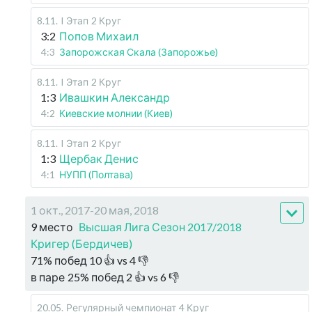
8.11
.
I Этап
2 Круг
3:2
Попов Михаил
4:3
Запорожская Скала (Запорожье)
8.11
.
I Этап
2 Круг
1:3
Ивашкин Александр
4:2
Киевские молнии (Киев)
8.11
.
I Этап
2 Круг
1:3
Щербак Денис
4:1
НУПП (Полтава)
1 окт., 2017-20 мая, 2018
9 место
Высшая Лига Сезон 2017/2018
Кригер (Бердичев)
71
%
побед
10
👍 vs
4
👎
в паре
25
%
побед
2
👍 vs
6
👎
20.05
.
Регулярный чемпионат
4 Круг