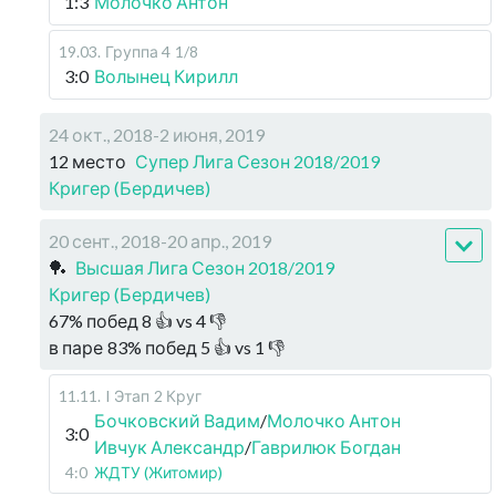
1:3
Молочко Антон
19.03
.
Группа 4
1/8
3:0
Волынец Кирилл
24 окт., 2018-2 июня, 2019
12 место
Супер Лига Сезон 2018/2019
Кригер (Бердичев)
20 сент., 2018-20 апр., 2019
🏓
Высшая Лига Сезон 2018/2019
Кригер (Бердичев)
67
%
побед
8
👍 vs
4
👎
в паре
83
%
побед
5
👍 vs
1
👎
11.11
.
I Этап
2 Круг
Бочковский Вадим
/
Молочко Антон
3:0
Ивчук Александр
/
Гаврилюк Богдан
4:0
ЖДТУ (Житомир)