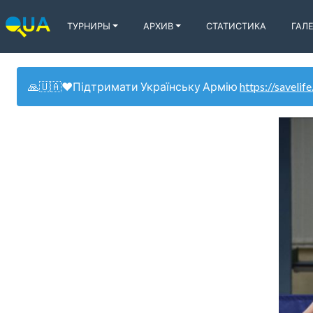
ТУРНИРЫ
АРХИВ
СТАТИСТИКА
ГАЛ
🙏🇺🇦❤️Підтримати Українську Армію
https://savelife