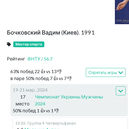
Бочковский Вадим (Киев). 1991
Мастер спорта
Рейтинг
ФНТУ
/
56.7
63
%
побед
22
👍 vs
13
👎
Спрятать игры
в паре
50
%
побед
7
👍 vs
7
👎
19-21 мар., 2024
17
Чемпионат Украины Мужчины
место
2024
50
%
побед
1
👍 vs
1
👎
19.03
.
Группа 4
Четвертьфинал