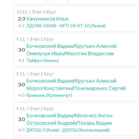
10.11
.
I Этап
2 Круг
2:3
Канунников Илья
4:2
ЛДУФК-СКИФ - МГО СК НТ-10 (Львов)
9.11
.
I Этап
2 Круг
Бочковский Вадим
/
Крутько Алексей
3:0
Омельчук Иван
/
Махотин Владислав
4:1
Тайфун (Умань)
9.11
.
I Этап
2 Круг
Бочковский Вадим
/
Крутько Алексей
3:0
Мороз Константин
/
Пономаренко Сергей
4:0
Кремень (Кременчуг)
9.11
.
I Этап
2 Круг
Бочковский Вадим
/
Молочко Антон
3:0
Островский Андрей
/
Токарь Вадим
4:0
ДЮСШ-3 (Киев) - ДЮСШ (Хмельницкий)