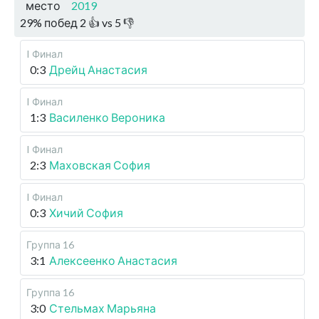
место
2019
29
%
побед
2
👍 vs
5
👎
I Финал
0:3
Дрейц Анастасия
I Финал
1:3
Василенко Вероника
I Финал
2:3
Маховская София
I Финал
0:3
Хичий София
Группа 16
3:1
Алексеенко Анастасия
Группа 16
3:0
Стельмах Марьяна