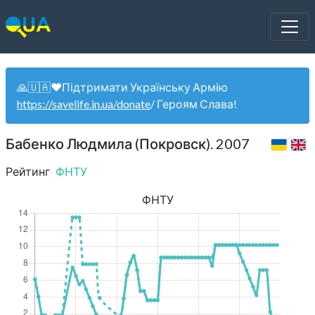
🙏🇺🇦❤️Підтримати Українську Армію
https://savelife.in.ua/donate
/ Героям Слава!
Бабенко Людмила (Покровск). 2007
Рейтинг
ФНТУ
ФНТУ