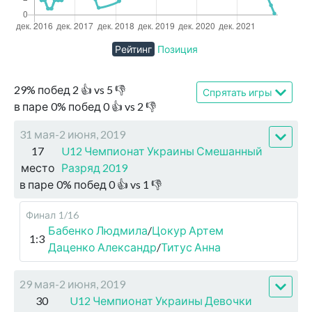
Рейтинг
Позиция
29
%
побед
2
👍 vs
5
👎
Спрятать игры
в паре
0
%
побед
0
👍 vs
2
👎
31 мая-2 июня, 2019
17
U12 Чемпионат Украины Смешанный
место
Разряд 2019
в паре
0
%
побед
0
👍 vs
1
👎
Финал
1/16
Бабенко Людмила
/
Цокур Артем
1:3
Даценко Александр
/
Титус Анна
29 мая-2 июня, 2019
30
U12 Чемпионат Украины Девочки