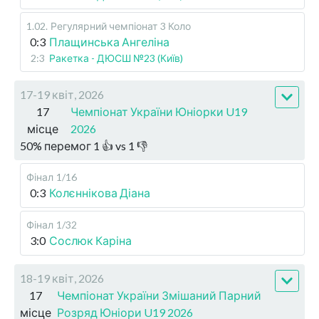
1.02
.
Регулярний чемпіонат
3 Коло
0:3
Плащинська Ангеліна
2:3
Ракетка - ДЮСШ №23 (Київ)
17-19 квіт, 2026
17
Чемпіонат України Юніорки U19
місце
2026
50
%
перемог
1
👍 vs
1
👎
Фінал
1/16
0:3
Колєннікова Діана
Фінал
1/32
3:0
Сослюк Каріна
18-19 квіт, 2026
17
Чемпіонат України Змішаний Парний
місце
Розряд Юніори U19 2026