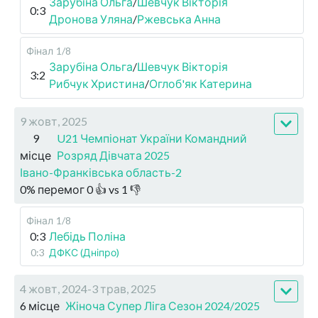
Зарубіна Ольга
/
Шевчук Вікторія
0:3
Дронова Уляна
/
Ржевська Анна
Фінал
1/8
Зарубіна Ольга
/
Шевчук Вікторія
3:2
Рибчук Христина
/
Оглоб'як Катерина
9 жовт, 2025
9
U21 Чемпіонат України Командний
місце
Розряд Дівчата 2025
Івано-Франківська область-2
0
%
перемог
0
👍 vs
1
👎
Фінал
1/8
0:3
Лебідь Поліна
0:3
ДФКС (Дніпро)
4 жовт, 2024-3 трав, 2025
6 місце
Жіноча Супер Ліга Сезон 2024/2025