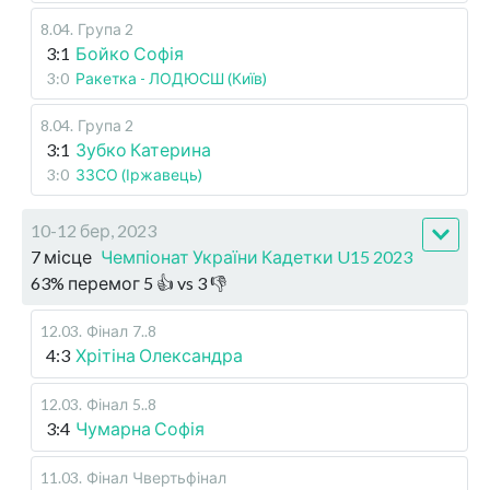
8.04
.
Група 2
3:1
Бойко Софія
3:0
Ракетка - ЛОДЮСШ (Київ)
8.04
.
Група 2
3:1
Зубко Катерина
3:0
ЗЗСО (Іржавець)
10-12 бер, 2023
7 місце
Чемпіонат України Кадетки U15 2023
63
%
перемог
5
👍 vs
3
👎
12.03
.
Фінал
7..8
4:3
Хрітіна Олександра
12.03
.
Фінал
5..8
3:4
Чумарна Софія
11.03
.
Фінал
Чвертьфінал