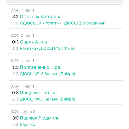
9.04
.
Фінал 1
3:2
Оглоб'як Катерина
3:0
СДЮСШОР (Рогатин) - ДЮСШ (Богородчани)
8.04
.
Фінал 1
0:3
Оврях Аліна
1:3
Ракетка - ДЮСШ №23 (Київ)
8.04
.
Фінал 1
1:3
Полтавченко Кіра
2:3
ДЮСШ №13 Баланс (Дніпро)
8.04
.
Фінал 1
0:3
Пащенко Поліна
2:3
ДЮСШ №13 Баланс (Дніпро)
8.04
.
Група 2
3:0
Павлюк Людмила
2:3
Берлікс