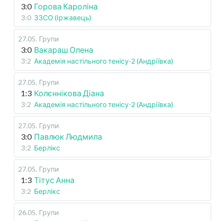
3:0
Горова Кароліна
3:0
ЗЗСО (Іржавець)
27.05
.
Групи
3:0
Вакараш Олена
3:2
Академія настільного тенісу-2 (Андріївка)
27.05
.
Групи
1:3
Колєннікова Діана
3:2
Академія настільного тенісу-2 (Андріївка)
27.05
.
Групи
3:0
Павлюк Людмила
3:2
Берлікс
27.05
.
Групи
1:3
Тітус Анна
3:2
Берлікс
26.05
.
Групи