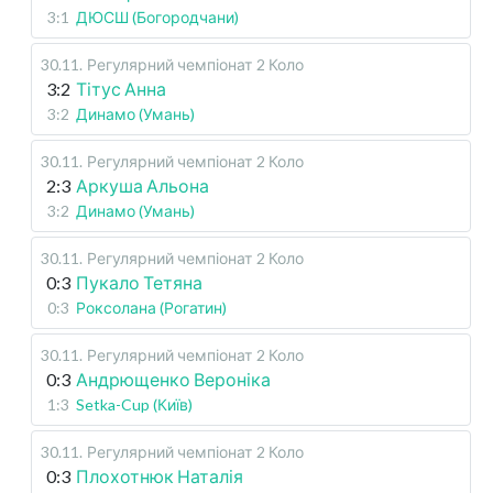
3:1
ДЮСШ (Богородчани)
30.11
.
Регулярний чемпіонат
2 Коло
3:2
Тітус Анна
3:2
Динамо (Умань)
30.11
.
Регулярний чемпіонат
2 Коло
2:3
Аркуша Альона
3:2
Динамо (Умань)
30.11
.
Регулярний чемпіонат
2 Коло
0:3
Пукало Тетяна
0:3
Роксолана (Рогатин)
30.11
.
Регулярний чемпіонат
2 Коло
0:3
Андрющенко Вероніка
1:3
Setka-Cup (Київ)
30.11
.
Регулярний чемпіонат
2 Коло
0:3
Плохотнюк Наталія