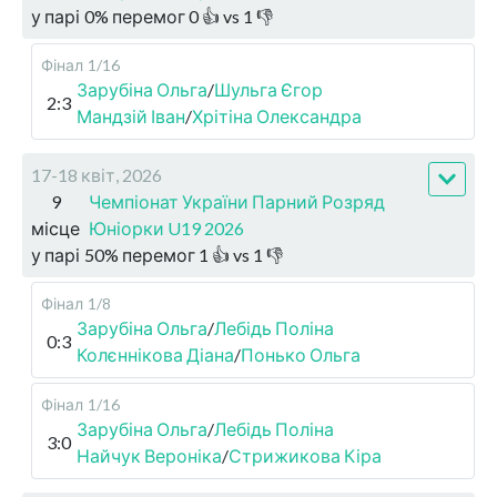
у парі
0
%
перемог
0
👍 vs
1
👎
Фінал
1/16
Зарубіна Ольга
/
Шульга Єгор
2:3
Мандзій Іван
/
Хрітіна Олександра
17-18 квіт, 2026
9
Чемпіонат України Парний Розряд
місце
Юніорки U19 2026
у парі
50
%
перемог
1
👍 vs
1
👎
Фінал
1/8
Зарубіна Ольга
/
Лебідь Поліна
0:3
Колєннікова Діана
/
Понько Ольга
Фінал
1/16
Зарубіна Ольга
/
Лебідь Поліна
3:0
Найчук Вероніка
/
Стрижикова Кіра