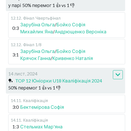
у парі
50
%
перемог
1
👍 vs
1
👎
12.12
.
Фінал
Чвертьфінал
Зарубіна Ольга
/
Бойко Софія
0:3
Михайлик Яна
/
Андрющенко Вероніка
12.12
.
Фінал
1/8
Зарубіна Ольга
/
Бойко Софія
3:1
Крячок Ганна
/
Кривенко Наталія
14 лист, 2024
🏓
TOP 12 Юніорки U18 Кваліфікація 2024
50
%
перемог
1
👍 vs
1
👎
14.11
.
Кваліфікація
3:0
Бектемірова Софія
14.11
.
Кваліфікація
1:3
Стельмах Мар'яна