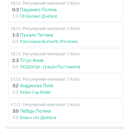
18.11
.
Регулярний чемпіонат
1 Коло
0:3
Пащенко Поліна
1:3
СК Баланс (Дніпро)
18.11
.
Регулярний чемпіонат
1 Коло
1:3
Пукало Тетяна
0:3
Роксолана-Butterfly (Рогатин)
18.11
.
Регулярний чемпіонат
1 Коло
2:3
Тітус Анна
0:3
ЛОДЮСШ - Грація (Пустомити)
17.11
.
Регулярний чемпіонат
1 Коло
3:2
Андрєєва Лілія
2:3
Setka-Cup (Київ)
17.11
.
Регулярний чемпіонат
1 Коло
3:0
Лебідь Поліна
3:0
Dnipro city (Дніпро)