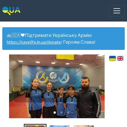
🙏🇺🇦❤️Підтримати Українську Армію
https://savelife.in.ua/donate
/ Героям Слава!
1 of 3
Дитяча Ліга Дівчата 2007 р.н. 1 тур сезон 2022-
Чемпіон
2023