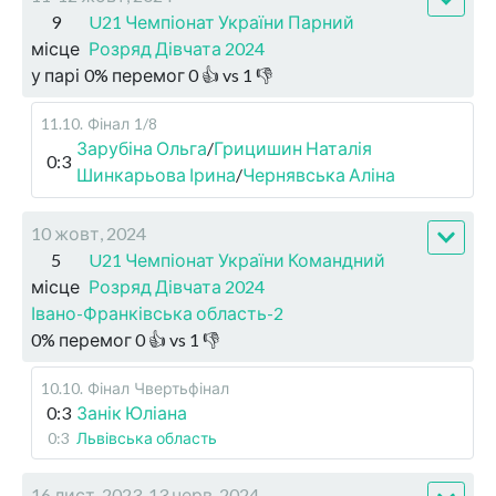
9
U21 Чемпіонат України Парний
місце
Розряд Дівчата 2024
у парі
0
%
перемог
0
👍 vs
1
👎
11.10
.
Фінал
1/8
Зарубіна Ольга
/
Грицишин Наталія
0:3
Шинкарьова Ірина
/
Чернявська Аліна
10 жовт, 2024
5
U21 Чемпіонат України Командний
місце
Розряд Дівчата 2024
Івано-Франківська область-2
0
%
перемог
0
👍 vs
1
👎
10.10
.
Фінал
Чвертьфінал
0:3
Занік Юліана
0:3
Львівська область
16 лист, 2023-13 черв, 2024