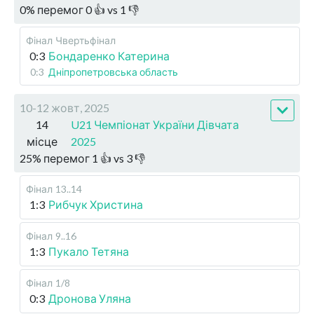
0
%
перемог
0
👍 vs
1
👎
Фінал
Чвертьфінал
0:3
Бондаренко Катерина
0:3
Дніпропетровська область
10-12 жовт, 2025
14
U21 Чемпіонат України Дівчата
місце
2025
25
%
перемог
1
👍 vs
3
👎
Фінал
13..14
1:3
Рибчук Христина
Фінал
9..16
1:3
Пукало Тетяна
Фінал
1/8
0:3
Дронова Уляна