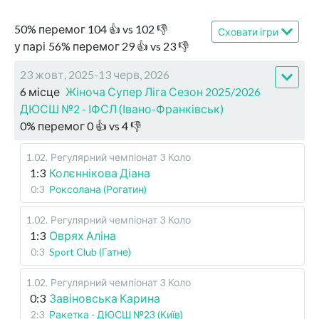
50
%
перемог
104
👍 vs
102
👎
Сховати ігри
у парі
56
%
перемог
29
👍 vs
23
👎
23 жовт, 2025-13 черв, 2026
6 місце
Жіноча Супер Ліга Сезон 2025/2026
ДЮСШ №2 - ІФСЛ (Івано-Франківськ)
0
%
перемог
0
👍 vs
4
👎
1.02
.
Регулярний чемпіонат
3 Коло
1:3
Колєннікова Діана
0:3
Роксолана (Рогатин)
1.02
.
Регулярний чемпіонат
3 Коло
1:3
Оврях Аліна
0:3
Sport Club (Гатне)
1.02
.
Регулярний чемпіонат
3 Коло
0:3
Завіновська Карина
2:3
Ракетка - ДЮСШ №23 (Київ)