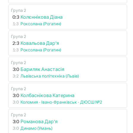
Група 2
0:3
Колєннікова Діана
1:3
Роксолана (Рогатин)
Група 2
2:3
Ковальова Дар'я
1:3
Роксолана (Рогатин)
Група 2
3:0
Бариляк Анастасія
3:2
Львівська політехніка (Львів)
Група 2
3:0
Колбаснікова Катерина
3:0
Коломия - Івано-Франківськ - ДЮСШ №2
Група 2
3:0
Романова Дар'я
3:0
Динамо (Умань)