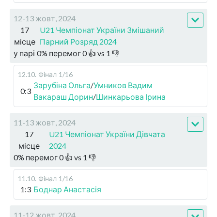
12-13 жовт, 2024
17
U21 Чемпіонат України Змішаний
місце
Парний Розряд 2024
у парі
0
%
перемог
0
👍 vs
1
👎
12.10
.
Фінал
1/16
Зарубіна Ольга
/
Умников Вадим
0:3
Вакараш Дорин
/
Шинкарьова Ірина
11-13 жовт, 2024
17
U21 Чемпіонат України Дівчата
місце
2024
0
%
перемог
0
👍 vs
1
👎
11.10
.
Фінал
1/16
1:3
Боднар Анастасія
11-12 жовт, 2024