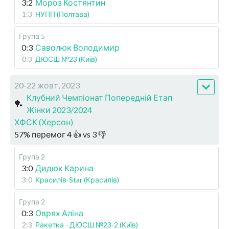
3:2
Мороз Костянтин
1:3
НУПП (Полтава)
Група 5
0:3
Саволюк Володимир
0:3
ДЮСШ №23 (Київ)
20-22 жовт, 2023
Клубний Чемпіонат Попередній Етап
🏓
Жінки 2023/2024
ХФСК (Херсон)
57
%
перемог
4
👍 vs
3
👎
Група 2
3:0
Дидюк Карина
3:0
Красилів-Star (Красилів)
Група 2
0:3
Оврях Аліна
2:3
Ракетка - ДЮСШ №23-2 (Київ)