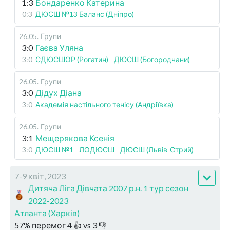
1:3
Бондаренко Катерина
0:3
ДЮСШ №13 Баланс (Дніпро)
26.05
.
Групи
3:0
Гаєва Уляна
3:0
СДЮСШОР (Рогатин) - ДЮСШ (Богородчани)
26.05
.
Групи
3:0
Дідух Діана
3:0
Академія настільного тенісу (Андріївка)
26.05
.
Групи
3:1
Мещерякова Ксенія
3:0
ДЮСШ №1 - ЛОДЮСШ - ДЮСШ (Львів-Стрий)
7-9 квіт, 2023
Дитяча Ліга Дівчата 2007 р.н. 1 тур сезон
2022-2023
Атланта (Харків)
57
%
перемог
4
👍 vs
3
👎