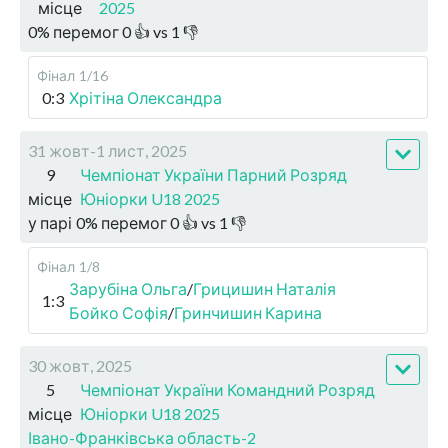
місце
2025
0
%
перемог
0
👍 vs
1
👎
Фінал
1/16
0:3
Хрітіна Олександра
31 жовт-1 лист, 2025
9
Чемпіонат України Парний Розряд
місце
Юніорки U18 2025
у парі
0
%
перемог
0
👍 vs
1
👎
Фінал
1/8
Зарубіна Ольга
/
Грицишин Наталія
1:3
Бойко Софія
/
Гринчишин Карина
30 жовт, 2025
5
Чемпіонат України Командний Розряд
місце
Юніорки U18 2025
Івано-Франківська область-2