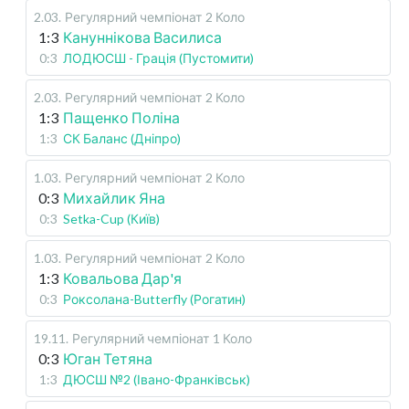
2.03
.
Регулярний чемпіонат
2 Коло
1:3
Кануннікова Василиса
0:3
ЛОДЮСШ - Грація (Пустомити)
2.03
.
Регулярний чемпіонат
2 Коло
1:3
Пащенко Поліна
1:3
СК Баланс (Дніпро)
1.03
.
Регулярний чемпіонат
2 Коло
0:3
Михайлик Яна
0:3
Setka-Cup (Київ)
1.03
.
Регулярний чемпіонат
2 Коло
1:3
Ковальова Дар'я
0:3
Роксолана-Butterfly (Рогатин)
19.11
.
Регулярний чемпіонат
1 Коло
0:3
Юган Тетяна
1:3
ДЮСШ №2 (Івано-Франківськ)