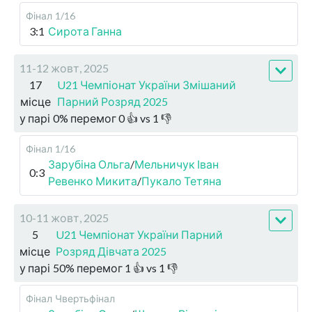
Фінал
1/16
3:1
Сирота Ганна
11-12 жовт, 2025
17
U21 Чемпіонат України Змішаний
місце
Парний Розряд 2025
у парі
0
%
перемог
0
👍 vs
1
👎
Фінал
1/16
Зарубіна Ольга
/
Мельничук Іван
0:3
Ревенко Микита
/
Пукало Тетяна
10-11 жовт, 2025
5
U21 Чемпіонат України Парний
місце
Розряд Дівчата 2025
у парі
50
%
перемог
1
👍 vs
1
👎
Фінал
Чвертьфінал