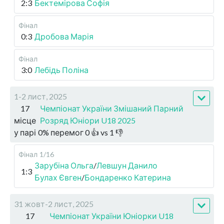
2:3
Бектемірова Софія
Фінал
0:3
Дробова Марія
Фінал
3:0
Лебідь Поліна
1-2 лист, 2025
17
Чемпіонат України Змішаний Парний
місце
Розряд Юніори U18 2025
у парі
0
%
перемог
0
👍 vs
1
👎
Фінал
1/16
Зарубіна Ольга
/
Левшун Данило
1:3
Булах Євген
/
Бондаренко Катерина
31 жовт-2 лист, 2025
17
Чемпіонат України Юніорки U18