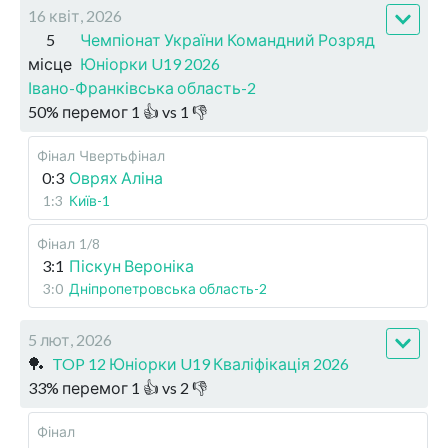
16 квіт, 2026
5
Чемпіонат України Командний Розряд
місце
Юніорки U19 2026
Івано-Франківська область-2
50
%
перемог
1
👍 vs
1
👎
Фінал
Чвертьфінал
0:3
Оврях Аліна
1:3
Київ-1
Фінал
1/8
3:1
Піскун Вероніка
3:0
Дніпропетровська область-2
5 лют, 2026
🏓
TOP 12 Юніорки U19 Кваліфікація 2026
33
%
перемог
1
👍 vs
2
👎
Фінал