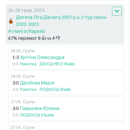
26-28 трав, 2023
Дитяча Ліга Дівчата 2007 р.н. 2 тур сезон
2022-2023
Атланта (Харків)
67
%
перемог
8
👍 vs
4
👎
28.05
.
Групи
1:3
Хрітіна Олександра
0:3
Ракетка - ДЮСШ №23 (Київ)
28.05
.
Групи
3:0
Дробова Марія
3:0
Ракетка - ЛОДЮСШ (Київ)
27.05
.
Групи
3:0
Гаврилюк Юліана
3:0
ЛОДЮСШ (Львів)
27.05
.
Групи