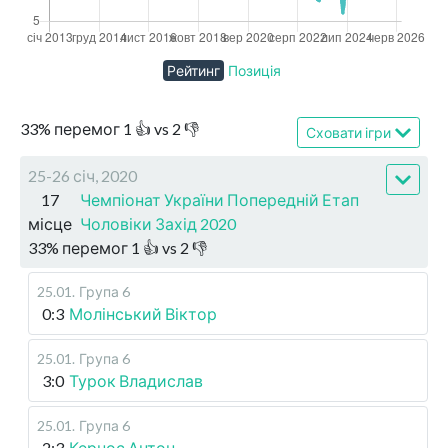
Рейтинг
Позиція
33
%
перемог
1
👍 vs
2
👎
Сховати ігри
25-26 січ, 2020
17
Чемпіонат України Попередній Етап
місце
Чоловіки Захід 2020
33
%
перемог
1
👍 vs
2
👎
25.01
.
Група 6
0:3
Молінський Віктор
25.01
.
Група 6
3:0
Турок Владислав
25.01
.
Група 6
2:3
Кернос Антон