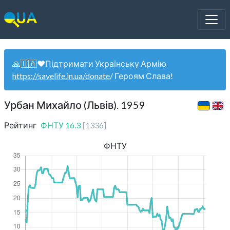
🙏🇺🇦❤️Підтримати Українську Армію
https://savelife.in.ua/donate
/ Героям Слава!
Урбан Михайло (Львів). 1959
Рейтинг
ФНТУ
16.3
[
1336
]
ФНТУ