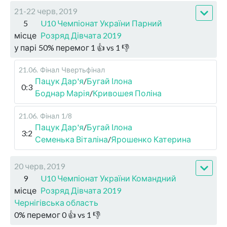
21-22 черв, 2019
5
U10 Чемпіонат України Парний
місце
Розряд Дівчата 2019
у парі
50
%
перемог
1
👍 vs
1
👎
21.06
.
Фінал
Чвертьфінал
Пацук Дар'я
/
Бугай Ілона
0:3
Боднар Марія
/
Кривошея Поліна
21.06
.
Фінал
1/8
Пацук Дар'я
/
Бугай Ілона
3:2
Семенька Віталіна
/
Ярошенко Катерина
20 черв, 2019
9
U10 Чемпіонат України Командний
місце
Розряд Дівчата 2019
Чернігівська область
0
%
перемог
0
👍 vs
1
👎