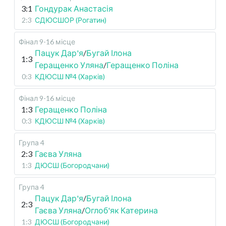
3:1
Гондурак Анастасія
2:3
СДЮСШОР (Рогатин)
Фінал 9-16 місце
Пацук Дар'я
/
Бугай Ілона
1:3
Геращенко Уляна
/
Геращенко Поліна
0:3
КДЮСШ №4 (Харків)
Фінал 9-16 місце
1:3
Геращенко Поліна
0:3
КДЮСШ №4 (Харків)
Група 4
2:3
Гаєва Уляна
1:3
ДЮСШ (Богородчани)
Група 4
Пацук Дар'я
/
Бугай Ілона
2:3
Гаєва Уляна
/
Оглоб'як Катерина
1:3
ДЮСШ (Богородчани)