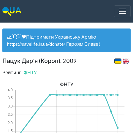
🙏🇺🇦❤️Підтримати Українську Армію
https://savelife.in.ua/donate
/ Героям Слава!
Пацук Дар'я (Короп). 2009
Рейтинг
ФНТУ
ФНТУ