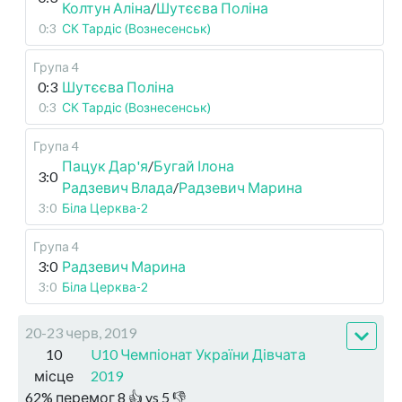
Колтун Аліна
/
Шутєєва Поліна
0:3
СК Тардіс (Вознесенськ)
Група 4
0:3
Шутєєва Поліна
0:3
СК Тардіс (Вознесенськ)
Група 4
Пацук Дар'я
/
Бугай Ілона
3:0
Радзевич Влада
/
Радзевич Марина
3:0
Біла Церква-2
Група 4
3:0
Радзевич Марина
3:0
Біла Церква-2
20-23 черв, 2019
10
U10 Чемпіонат України Дівчата
місце
2019
62
%
перемог
8
👍 vs
5
👎