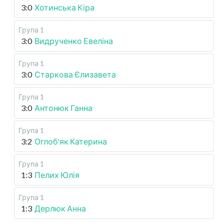
3:0
Хотинська Кіра
Група 1
3:0
Видрученко Евеліна
Група 1
3:0
Старкова Єлизавета
Група 1
3:0
Антонюк Ганна
Група 1
3:2
Оглоб'як Катерина
Група 1
1:3
Пелих Юлія
Група 1
1:3
Дерлюк Анна