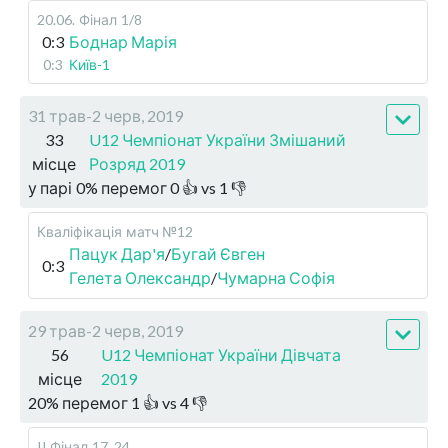
20.06
.
Фінал
1/8
0:3
Боднар Марія
0:3
Київ-1
31 трав-2 черв, 2019
33
U12 Чемпіонат України Змішаний
місце
Розряд 2019
у парі
0
%
перемог
0
👍 vs
1
👎
Кваліфікація
матч №12
Пацук Дар'я
/
Бугай Євген
0:3
Гелета Олександр
/
Чумарна Софія
29 трав-2 черв, 2019
56
U12 Чемпіонат України Дівчата
місце
2019
20
%
перемог
1
👍 vs
4
👎
II Фінал
17..24