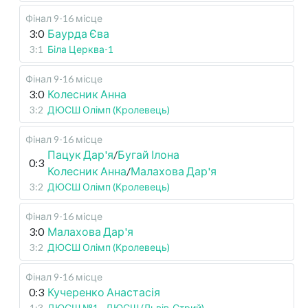
Фінал 9-16 місце
3:0
Баурда Єва
3:1
Біла Церква-1
Фінал 9-16 місце
3:0
Колесник Анна
3:2
ДЮСШ Олімп (Кролевець)
Фінал 9-16 місце
Пацук Дар'я
/
Бугай Ілона
0:3
Колесник Анна
/
Малахова Дар'я
3:2
ДЮСШ Олімп (Кролевець)
Фінал 9-16 місце
3:0
Малахова Дар'я
3:2
ДЮСШ Олімп (Кролевець)
Фінал 9-16 місце
0:3
Кучеренко Анастасія
1:3
ДЮСШ №1 - ДЮСШ (Львів-Стрий)