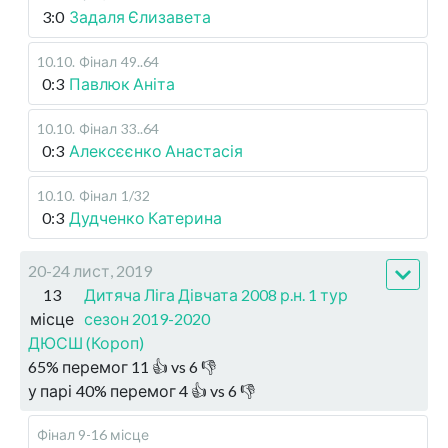
3:0
Задаля Єлизавета
10.10
.
Фінал
49..64
0:3
Павлюк Аніта
10.10
.
Фінал
33..64
0:3
Алексєєнко Анастасія
10.10
.
Фінал
1/32
0:3
Дудченко Катерина
20-24 лист, 2019
13
Дитяча Ліга Дівчата 2008 р.н. 1 тур
місце
сезон 2019-2020
ДЮСШ (Короп)
65
%
перемог
11
👍 vs
6
👎
у парі
40
%
перемог
4
👍 vs
6
👎
Фінал 9-16 місце