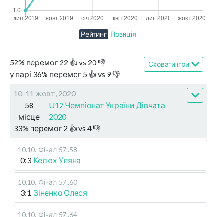
Рейтинг
Позиція
52
%
перемог
22
👍 vs
20
👎
Сховати ігри
у парі
36
%
перемог
5
👍 vs
9
👎
10-11 жовт, 2020
58
U12 Чемпіонат України Дівчата
місце
2020
33
%
перемог
2
👍 vs
4
👎
10.10
.
Фінал
57..58
0:3
Келюх Уляна
10.10
.
Фінал
57..60
3:1
Зіненко Олеся
10.10
.
Фінал
57..64