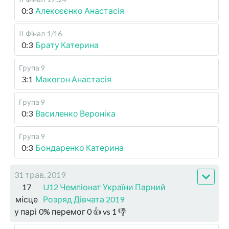
0:3
Алексєєнко Анастасія
II Фінал
1/16
0:3
Брату Катерина
Група 9
3:1
Макогон Анастасія
Група 9
0:3
Василенко Вероніка
Група 9
0:3
Бондаренко Катерина
31 трав, 2019
17
U12 Чемпіонат України Парний
місце
Розряд Дівчата 2019
у парі
0
%
перемог
0
👍 vs
1
👎