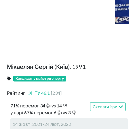
Мікаелян Сергій (Київ). 1991
Кандидат у майстри спорту
Рейтинг
ФНТУ
46.1
[
234
]
71
%
перемог
34
👍 vs
14
👎
Сховати ігри
у парі
67
%
перемог
6
👍 vs
3
👎
14 жовт, 2021-24 лют, 2022