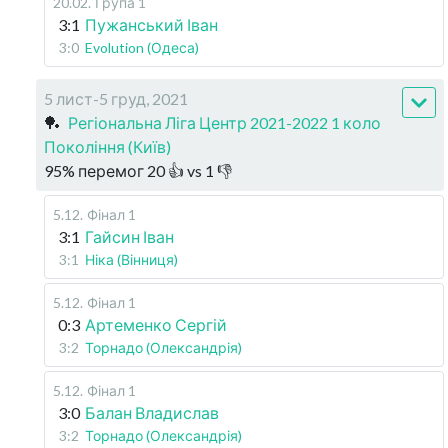
20.02
.
Група 1
3:1
Пужанський Іван
3:0
Evolution (Одеса)
5 лист-5 груд, 2021
🏓
Регіональна Ліга Центр 2021-2022 1 коло
Покоління (Київ)
95
%
перемог
20
👍 vs
1
👎
5.12
.
Фінал 1
3:1
Гайсин Іван
3:1
Ніка (Вінниця)
5.12
.
Фінал 1
0:3
Артеменко Сергій
3:2
Торнадо (Олександрія)
5.12
.
Фінал 1
3:0
Балан Владислав
3:2
Торнадо (Олександрія)