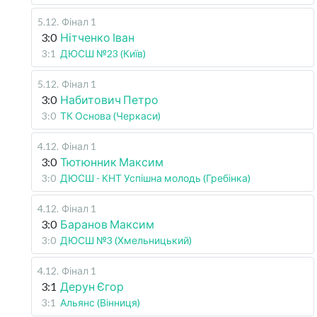
5.12
.
Фінал 1
3:0
Нітченко Іван
3:1
ДЮСШ №23 (Київ)
5.12
.
Фінал 1
3:0
Набитович Петро
3:0
ТК Основа (Черкаси)
4.12
.
Фінал 1
3:0
Тютюнник Максим
3:0
ДЮСШ - КНТ Успішна молодь (Гребінка)
4.12
.
Фінал 1
3:0
Баранов Максим
3:0
ДЮСШ №3 (Хмельницький)
4.12
.
Фінал 1
3:1
Дерун Єгор
3:1
Альянс (Вінниця)