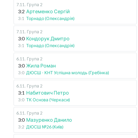
7.11
.
Група 2
3:2
Артеменко Сергій
3:1
Торнадо (Олександрія)
7.11
.
Група 2
3:0
Кондорук Дмитро
3:1
Торнадо (Олександрія)
6.11
.
Група 2
3:0
Жила Роман
3:0
ДЮСШ - КНТ Успішна молодь (Гребінка)
6.11
.
Група 2
3:1
Набитович Петро
3:0
ТК Основа (Черкаси)
6.11
.
Група 2
3:0
Мазуренко Данило
3:2
ДЮСШ №26 (Київ)