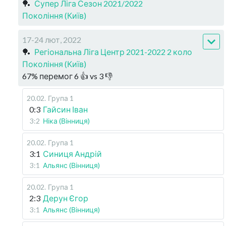
🏓
Супер Ліга Сезон 2021/2022
Покоління (Київ)
17-24 лют, 2022
🏓
Регіональна Ліга Центр 2021-2022 2 коло
Покоління (Київ)
67
%
перемог
6
👍 vs
3
👎
20.02
.
Група 1
0:3
Гайсин Іван
3:2
Ніка (Вінниця)
20.02
.
Група 1
3:1
Синиця Андрій
3:1
Альянс (Вінниця)
20.02
.
Група 1
2:3
Дерун Єгор
3:1
Альянс (Вінниця)