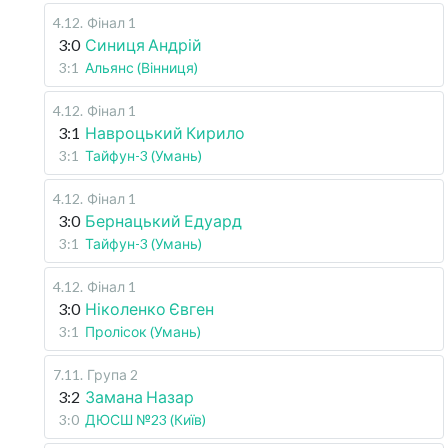
4.12
.
Фінал 1
3:0
Синиця Андрій
3:1
Альянс (Вінниця)
4.12
.
Фінал 1
3:1
Навроцький Кирило
3:1
Тайфун-3 (Умань)
4.12
.
Фінал 1
3:0
Бернацький Едуард
3:1
Тайфун-3 (Умань)
4.12
.
Фінал 1
3:0
Ніколенко Євген
3:1
Пролісок (Умань)
7.11
.
Група 2
3:2
Замана Назар
3:0
ДЮСШ №23 (Київ)