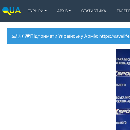
ТУРНІРИ
АРХІВ
СТАТИСТИКА
ГАЛЕР
🙏🇺🇦❤️Підтримати Українську Армію
https://savelife