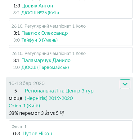
1:3
Цвіляк Антон
3:2
ДЮСШ №26 (Київ)
26.10
.
Регулярний чемпіонат
1 Коло
3:1
Павлюк Олександр
3:0
Тайфун-3 (Умань)
26.10
.
Регулярний чемпіонат
1 Коло
3:1
Паламарчук Данило
3:0
ДЮСШ (Первомайськ)
10-13 бер, 2020
5
Регіональна Ліга Центр 3 тур
місце
(Чернігів) 2019-2020
Orion-1 (Київ)
38
%
перемог
3
👍 vs
5
👎
Фінал 1
0:3
Шутов Нікон