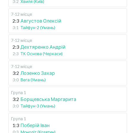
3:2
Хвиля (Київ)
7-12 місце
2:3
Августов Олексій
3:1
Тайфун-2 (Умань)
7-12 місце
2:3
Дехтяренко Андрій
2:3
ТК Основа (Черкаси)
7-12 місце
3:2
Лозенко Захар
3:0
Вега (Умань)
Група 1
3:2
Борщевська Маргарита
3:0
Тайфун-3 (Умань)
Група 1
1:3
Поберій Іван
0:3
Моноліт (Козятин)