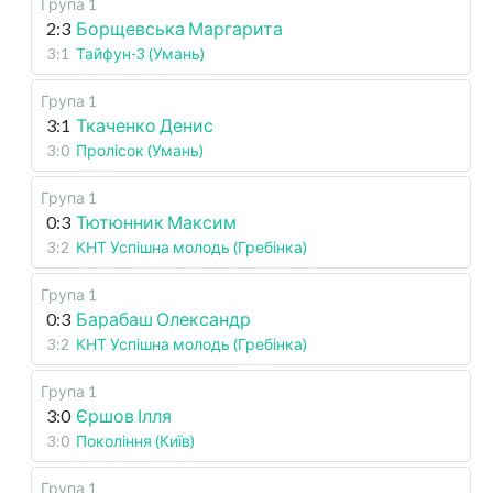
Група 1
2:3
Борщевська Маргарита
3:1
Тайфун-3 (Умань)
Група 1
3:1
Ткаченко Денис
3:0
Пролісок (Умань)
Група 1
0:3
Тютюнник Максим
3:2
КНТ Успішна молодь (Гребінка)
Група 1
0:3
Барабаш Олександр
3:2
КНТ Успішна молодь (Гребінка)
Група 1
3:0
Єршов Ілля
3:0
Покоління (Київ)
Група 1