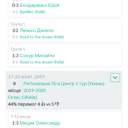
0:3
Бондаренко Юрій
3:1
Брейкс (Київ)
Група 1
3:2
Ленько Данило
3:1
Road to the dream (Київ)
Група 1
1:3
Сокур Михайло
3:1
Road to the dream (Київ)
17-20 жовт, 2019
8
Регіональна Ліга Центр 1 тур (Умань)
місце
2019-2020
Orion-1 (Київ)
44
%
перемог
4
👍 vs
5
👎
7-12 місце
1:3
Мицик Олександр