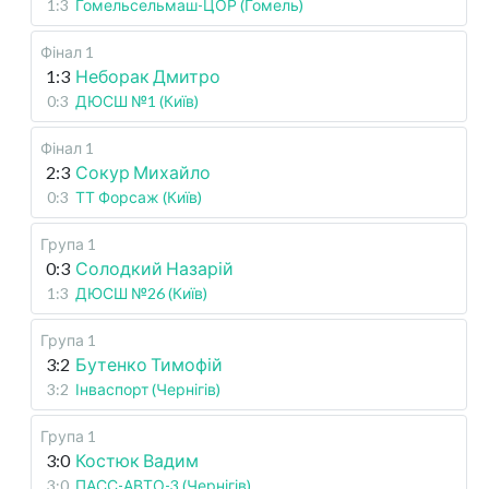
1:3
Гомельсельмаш-ЦОР (Гомель)
Фінал 1
1:3
Неборак Дмитро
0:3
ДЮСШ №1 (Київ)
Фінал 1
2:3
Сокур Михайло
0:3
ТТ Форсаж (Київ)
Група 1
0:3
Солодкий Назарій
1:3
ДЮСШ №26 (Київ)
Група 1
3:2
Бутенко Тимофій
3:2
Інваспорт (Чернігів)
Група 1
3:0
Костюк Вадим
3:0
ПАСС-АВТО-3 (Чернігів)