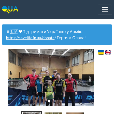
🙏🇺🇦❤️Підтримати Українську Армію
https://savelife.in.ua/donate
/ Героям Слава!
1 of 3
Регіональна Ліга Центр 3 тур (Чернігів) 2019-
2020
Регіона