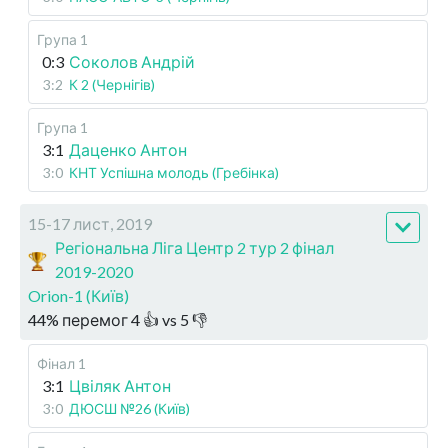
Група 1
0:3
Соколов Андрій
3:2
К 2 (Чернігів)
Група 1
3:1
Даценко Антон
3:0
КНТ Успішна молодь (Гребінка)
15-17 лист, 2019
Регіональна Ліга Центр 2 тур 2 фінал
2019-2020
Orion-1 (Київ)
44
%
перемог
4
👍 vs
5
👎
Фінал 1
3:1
Цвіляк Антон
3:0
ДЮСШ №26 (Київ)