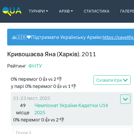
ТУРНІРИ
АРХІВ
СТАТИСТИКА
ГАЛЕР
🙏🇺🇦❤️Підтримати Українську Армію
https://savelife
Кривошаєва Яна (Харків). 2011
Рейтинг
ФНТУ
0
%
перемог
0
👍 vs
2
👎
Сховати ігри
у парі
0
%
перемог
0
👍 vs
1
👎
21-23 лист, 2025
49
Чемпіонат України Кадетки U14
місце
2025
0
%
перемог
0
👍 vs
2
👎
Група 3