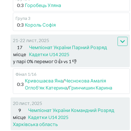
0:3
Горобець Уляна
Група 3
0:3
Король Софія
21-22 лист, 2025
17
Чемпіонат України Парний Розряд
місце
Кадетки U14 2025
у парі
0
%
перемог
0
👍 vs
1
👎
Фінал
1/16
Кривошаєва Яна
/
Чеснокова Амалія
0:3
Оглоб'як Катерина
/
Гринчишин Карина
20 лист, 2025
9
Чемпіонат України Командний Розряд
місце
Кадетки U14 2025
Харківська область