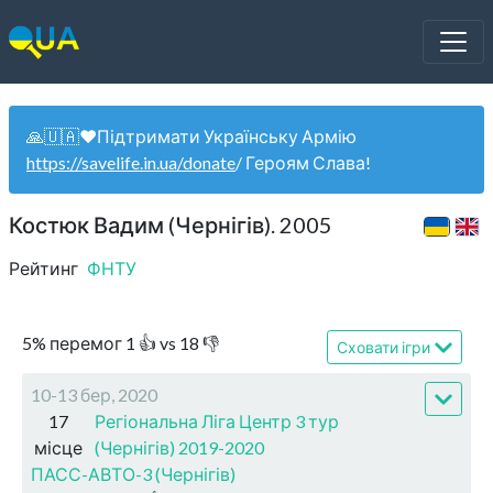
🙏🇺🇦❤️Підтримати Українську Армію
https://savelife.in.ua/donate
/ Героям Слава!
Костюк Вадим (Чернігів). 2005
Рейтинг
ФНТУ
5
%
перемог
1
👍 vs
18
👎
Сховати ігри
10-13 бер, 2020
17
Регіональна Ліга Центр 3 тур
місце
(Чернігів) 2019-2020
ПАСС-АВТО-3 (Чернігів)