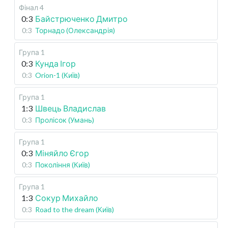
Фінал 4
0:3
Байстрюченко Дмитро
0:3
Торнадо (Олександрія)
Група 1
0:3
Кунда Ігор
0:3
Orion-1 (Київ)
Група 1
1:3
Швець Владислав
0:3
Пролісок (Умань)
Група 1
0:3
Міняйло Єгор
0:3
Покоління (Київ)
Група 1
1:3
Сокур Михайло
0:3
Road to the dream (Київ)