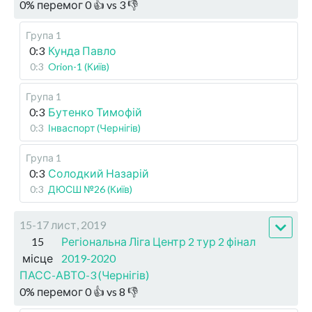
0
%
перемог
0
👍 vs
3
👎
Група 1
0:3
Кунда Павло
0:3
Orion-1 (Київ)
Група 1
0:3
Бутенко Тимофій
0:3
Інваспорт (Чернігів)
Група 1
0:3
Солодкий Назарій
0:3
ДЮСШ №26 (Київ)
15-17 лист, 2019
15
Регіональна Ліга Центр 2 тур 2 фінал
місце
2019-2020
ПАСС-АВТО-3 (Чернігів)
0
%
перемог
0
👍 vs
8
👎