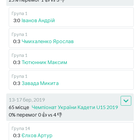
Група 1
3:0
Іванов Андрій
Група 1
0:3
Чмихаленко Ярослав
Група 1
0:3
Тютюнник Максим
Група 1
0:3
Завада Микита
13-17 бер, 2019
65 місце
Чемпіонат України Кадети U15 2019
0
%
перемог
0
👍 vs
4
👎
Група 14
0:3
Єлхов Артур