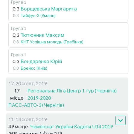
Група 1
0:3
Борщевська Маргарита
0:3
Тайфун-3 (Умань)
Група 1
0:3
Тютюнник Максим
0:3
КНТ Успішна молодь (Гребінка)
Група 1
0:3
Бондаренко Юрій
0:3
Брейкс (Київ)
17-20 жовт, 2019
17
Регіональна Ліга Центр 1 тур (Чернігів)
місце
2019-2020
ПАСС-АВТО-3 (Чернігів)
11-13 жовт, 2019
49 місце
Чемпіонат України Кадети U14 2019
25
%
перемог
1
👍 vs
3
👎