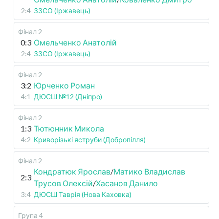
2:4
ЗЗСО (Іржавець)
Фінал 2
0:3
Омельченко Анатолій
2:4
ЗЗСО (Іржавець)
Фінал 2
3:2
Юрченко Роман
4:1
ДЮСШ №12 (Дніпро)
Фінал 2
1:3
Тютюнник Микола
4:2
Криворізькі яструби (Добропілля)
Фінал 2
Кондратюк Ярослав
/
Матико Владислав
2:3
Трусов Олексій
/
Хасанов Данило
3:4
ДЮСШ Таврія (Нова Каховка)
Група 4