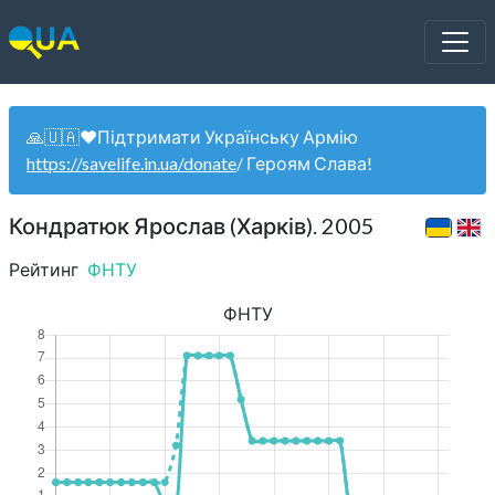
🙏🇺🇦❤️Підтримати Українську Армію
https://savelife.in.ua/donate
/ Героям Слава!
Кондратюк Ярослав (Харків). 2005
Рейтинг
ФНТУ
ФНТУ