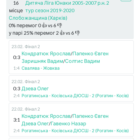
16
Дитяча Ліга Юнаки 2005-2007 р.н. 2
місце
тур сезон 2019-2020
Слобожанщина (Харків)
0
%
перемог
0
👍 vs
6
👎
у парі
25
%
перемог
2
👍 vs
6
👎
23.02
.
Фінал 2
Кондратюк Ярослав
/
Папенко Євген
0:3
Заришняк Вадим
/
Солтис Вадим
1:4
Свалява - Жовква
22.02
.
Фінал 2
0:3
Дзева Олег
2:4
Рогатинська - Косівська ДЮСШ - 2 (Рогатин - Косів)
22.02
.
Фінал 2
Кондратюк Ярослав
/
Папенко Євген
3:1
Дзева Олег
/
Гавенко Назар
2:4
Рогатинська - Косівська ДЮСШ - 2 (Рогатин - Косів)