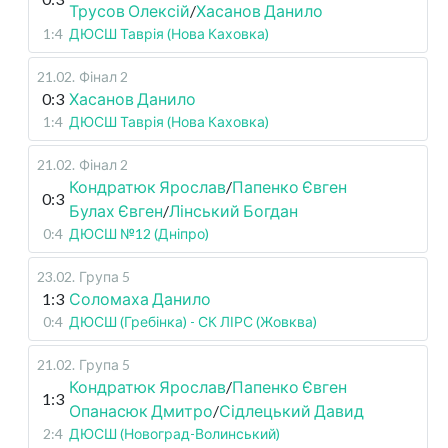
Трусов Олексій
/
Хасанов Данило
1:4
ДЮСШ Таврія (Нова Каховка)
21.02
.
Фінал 2
0:3
Хасанов Данило
1:4
ДЮСШ Таврія (Нова Каховка)
21.02
.
Фінал 2
Кондратюк Ярослав
/
Папенко Євген
0:3
Булах Євген
/
Лінський Богдан
0:4
ДЮСШ №12 (Дніпро)
23.02
.
Група 5
1:3
Соломаха Данило
0:4
ДЮСШ (Гребінка) - СК ЛІРС (Жовква)
21.02
.
Група 5
Кондратюк Ярослав
/
Папенко Євген
1:3
Опанасюк Дмитро
/
Сідлецький Давид
2:4
ДЮСШ (Новоград-Волинський)