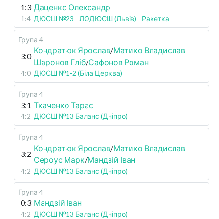
1:3
Даценко Олександр
1:4
ДЮСШ №23 - ЛОДЮСШ (Львів) - Ракетка
Група 4
Кондратюк Ярослав
/
Матико Владислав
3:0
Шаронов Гліб
/
Сафонов Роман
4:0
ДЮСШ №1-2 (Біла Церква)
Група 4
3:1
Ткаченко Тарас
4:2
ДЮСШ №13 Баланс (Дніпро)
Група 4
Кондратюк Ярослав
/
Матико Владислав
3:2
Сероус Марк
/
Мандзій Іван
4:2
ДЮСШ №13 Баланс (Дніпро)
Група 4
0:3
Мандзій Іван
4:2
ДЮСШ №13 Баланс (Дніпро)