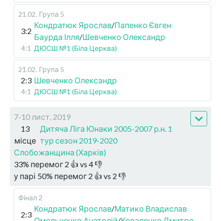
21.02
.
Група 5
Кондратюк Ярослав
/
Папенко Євген
3:2
Баурда Ілля
/
Шевченко Олександр
4:1
ДЮСШ №1 (Біла Церква)
21.02
.
Група 5
2:3
Шевченко Олександр
4:1
ДЮСШ №1 (Біла Церква)
7-10 лист, 2019
13
Дитяча Ліга Юнаки 2005-2007 р.н. 1
місце
тур сезон 2019-2020
Слобожанщина (Харків)
33
%
перемог
2
👍 vs
4
👎
у парі
50
%
перемог
2
👍 vs
2
👎
Фінал 2
Кондратюк Ярослав
/
Матико Владислав
2:3
Омельченко Анатолій
/
Коваленко Дмитро