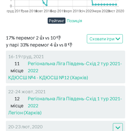
Рейтинг
Позиція
17
%
перемог
2
👍 vs
10
👎
Сховати ігри
у парі
33
%
перемог
4
👍 vs
8
👎
16-19 груд, 2021
11
Регіональна Ліга Південь-Схід 2 тур 2021-
місце
2022
КДЮСШ №4 - КДЮСШ №12 (Харків)
22-24 жовт, 2021
12
Регіональна Ліга Південь-Схід 1 тур 2021-
місце
2022
Легіон (Харків)
20-23 лют, 2020