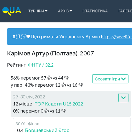
ТУРНІРИ
АРХІВ
СТАТИСТИКА
ГАЛЕР
🙏🇺🇦❤️Підтримати Українську Армію
https://savelife
Карімов Артур (Полтава). 2007
Рейтинг
ФНТУ
/
32.2
56
%
перемог
57
👍 vs
44
👎
Сховати ігри
у парі
43
%
перемог
12
👍 vs
16
👎
27-30 січ, 2022
12 місце
TOP Кадети U15 2022
0
%
перемог
0
👍 vs
11
👎
30.01
.
Фінал
0:4
Борщевський Єгор