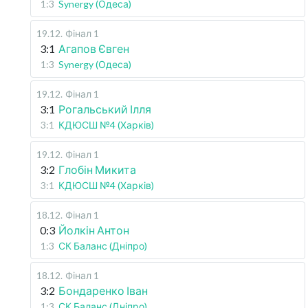
1:3
Synergy (Одеса)
19.12
.
Фінал 1
3:1
Агапов Євген
1:3
Synergy (Одеса)
19.12
.
Фінал 1
3:1
Рогальський Ілля
3:1
КДЮСШ №4 (Харків)
19.12
.
Фінал 1
3:2
Глобін Микита
3:1
КДЮСШ №4 (Харків)
18.12
.
Фінал 1
0:3
Йолкін Антон
1:3
СК Баланс (Дніпро)
18.12
.
Фінал 1
3:2
Бондаренко Іван
1:3
СК Баланс (Дніпро)