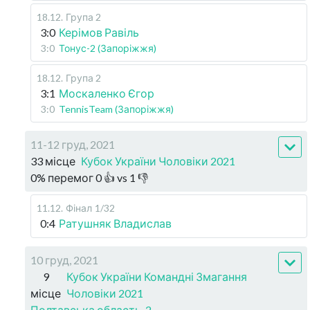
18.12
.
Група 2
3:0
Керімов Равіль
3:0
Тонус-2 (Запоріжжя)
18.12
.
Група 2
3:1
Москаленко Єгор
3:0
TennisTeam (Запоріжжя)
11-12 груд, 2021
33 місце
Кубок України Чоловіки 2021
0
%
перемог
0
👍 vs
1
👎
11.12
.
Фінал
1/32
0:4
Ратушняк Владислав
10 груд, 2021
9
Кубок України Командні Змагання
місце
Чоловіки 2021
Полтавська область-2