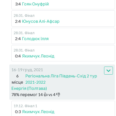
3:4
Гоян Онуфрій
28.01
.
Фінал
2:4
Юнусов Алі-Афсар
28.01
.
Фінал
2:4
Голодюк Ілля
28.01
.
Фінал
0:4
Якимчук Леонід
16-19 груд, 2021
6
Регіональна Ліга Південь-Схід 2 тур
місце
2021-2022
Енергія (Полтава)
78
%
перемог
14
👍 vs
4
👎
19.12
.
Фінал 1
0:3
Якимчук Леонід