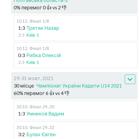
0
%
перемог
0
👍 vs
2
👎
10.12
.
Фінал
1/8
1:3
Третяк Назар
2:3
Київ-1
10.12
.
Фінал
1/8
0:3
Рибка Олексій
2:3
Київ-1
29-31 жовт, 2021
30 місце
Чемпіонат України Кадети U14 2021
60
%
перемог
6
👍 vs
4
👎
30.10
.
Фінал
29..30
1:3
Умников Вадим
30.10
.
Фінал
29..32
3:2
Булах Євген